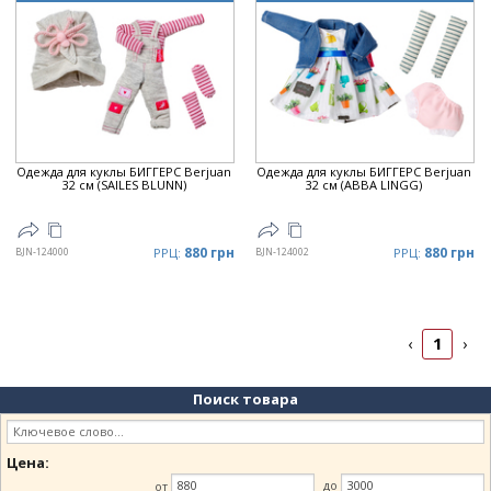
Одежда для куклы БИГГЕРС Berjuan
Одежда для куклы БИГГЕРС Berjuan
32 см (SAILES BLUNN)
32 см (ABBA LINGG)
880 грн
880 грн
BJN-124000
РРЦ:
BJN-124002
РРЦ:
1
‹
›
Поиск товара
Цена:
от
до