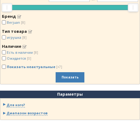
Бренд
Berjuan
[8]
Тип товара
игрушка
[8]
Наличие
Есть в наличии
[8]
Ожидается
[0]
Показать неактуальные
[+7]
Показать
Параметры
Для кого?
Диапазон возрастов