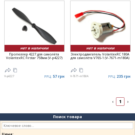
нет в наличии
нет в наличии
Пропеллер 4227 для самолёта
Электродвигатель VolantexRC 180A
VolantexRC Firstar 758мм (V-p4227)
для самолёта V765-1 (V-7671-m180A)
57 грн
235 грн
V-p4227
РРЦ:
V-7671-m180A
РРЦ:
1
‹
›
Поиск товара
Цена: