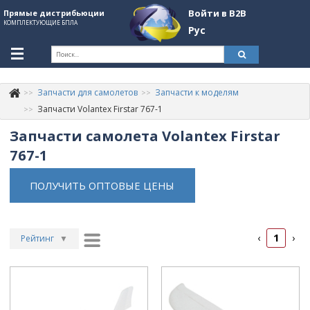
Войти в B2B
Прямые дистрибьюции
КОМПЛЕКТУЮЩИЕ БПЛА
Рус
Укр
Рус
Запчасти для самолетов
Запчасти к моделям
Контакты
+380507774092
Запчасти Volantex Firstar 767-1
Запчасти самолета Volantex Firstar
Информация о компании
767-1
About Company
ПОЛУЧИТЬ ОПТОВЫЕ ЦЕНЫ
Обзоры
Категории
1
‹
›
Бренды
Рейтинг
▼
Рейтинг
▲
Войти в B2B
Дата
▲
Стать партнером
Дата
▼