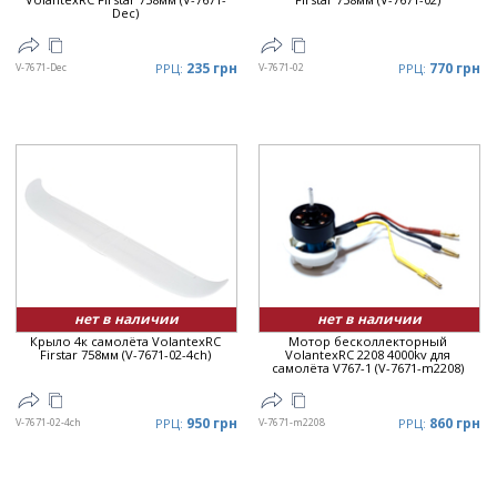
Dec)
235 грн
770 грн
V-7671-Dec
РРЦ:
V-7671-02
РРЦ:
нет в наличии
нет в наличии
Крыло 4к самолёта VolantexRC
Мотор бесколлекторный
Firstar 758мм (V-7671-02-4ch)
VolantexRC 2208 4000kv для
самолёта V767-1 (V-7671-m2208)
950 грн
860 грн
V-7671-02-4ch
РРЦ:
V-7671-m2208
РРЦ: