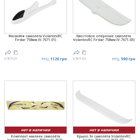
Цена
▲
Цена
▼
Фюзеляж самолёта VolantexRC
Хвостовое оперение самолёта
Firstar 758мм (V-7671-01)
VolantexRC Firstar 758мм (V-7671-03)
1120 грн
590 грн
V-7671-01
РРЦ:
V-7671-03
РРЦ:
нет в наличии
нет в наличии
Комплект наклеек самолёта
Крыло 3к самолёта VolantexRC
VolantexRC Firstar 758мм (V-7671-
Firstar 758мм (V-7671-02)