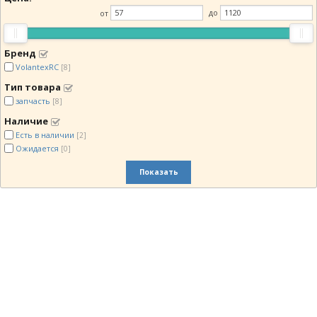
от
до
Бренд
VolantexRC
[8]
Тип товара
запчасть
[8]
Наличие
Есть в наличии
[2]
Ожидается
[0]
Показать