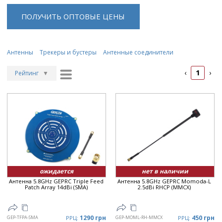
ПОЛУЧИТЬ ОПТОВЫЕ ЦЕНЫ
Антенны
Трекеры и бустеры
Антенные соединители
1
‹
›
Рейтинг
▼
Рейтинг
▲
Дата
▲
Дата
▼
Цена
▲
Цена
▼
ожидается
нет в наличии
Антенна 5.8GHz GEPRC Triple Feed
Антенна 5.8GHz GEPRC Momoda-L
Patch Array 14dBi (SMA)
2.5dBi RHCP (MMCX)
1290 грн
450 грн
GEP-TFPA-SMA
РРЦ:
GEP-MOML-RH-MMCX
РРЦ: