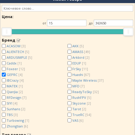
Цена:
от
до
Бренд
ACASOM
AKK
[3]
[5]
ALIENTECH
AMASS
[5]
[49]
ARDUSIMPLE
Arkbird
[5]
[2]
Caddx
EDUP
[1]
[1]
Foxeer
FrSky
[12]
[11]
GEPRC
Huashi
[4]
[67]
IBCrazy
Maple Wireless
[4]
[37]
MATEK
MFD
[1]
[7]
QianJia
ReadyToSky
[2]
[32]
RFDesign
RushFPV
[7]
[5]
SIYI
Skyzone
[4]
[2]
Sunhans
Tarot
[2]
[2]
TBS
TrueRC
[3]
[54]
Turbowing
VAS
[1]
[6]
Zhongtian
[6]
Тип товара