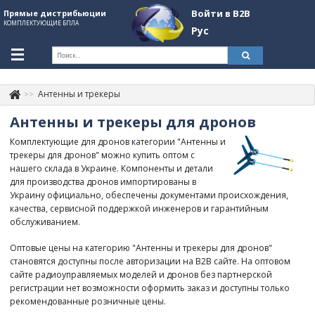
Войти в B2B
Прямые дистрибьюции
КОМПЛЕКТУЮЩИЕ БПЛА
Рус
Укр
Рус
Антенны и трекеры
Контакты
+380507774092
Антенны и трекеры для дронов
Информация о компании
Комплектующие для дронов категории "Антенны и
трекеры для дронов" можно купить оптом с
About Company
нашего склада в Украине. Компоненты и детали
для производства дронов импортированы в
Обзоры
Украину официально, обеспечены документами происхождения,
качества, сервисной поддержкой инженеров и гарантийным
Категории
обслуживанием.
Бренды
Оптовые цены на категорию "Антенны и трекеры для дронов"
становятся доступны после авторизации на B2B сайте. На оптовом
Войти в B2B
сайте радиоуправляемых моделей и дронов без партнерской
регистрации нет возможности оформить заказ и доступны только
Стать партнером
рекомендованные розничные цены.