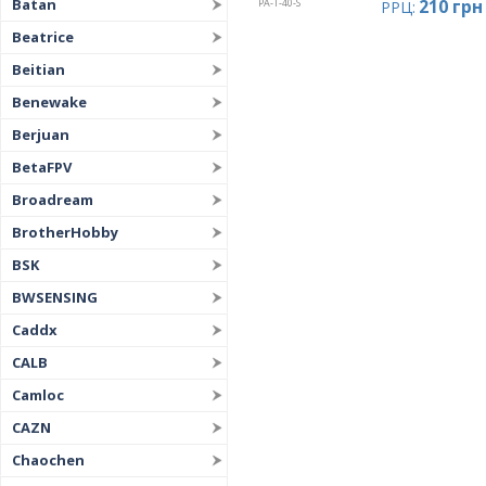
210 грн
Batan
PA-T-40-S
РРЦ:
Beatrice
Beitian
Benewake
Berjuan
BetaFPV
Broadream
BrotherHobby
BSK
BWSENSING
Caddx
CALB
Camloc
CAZN
Chaochen