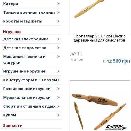
Цена
▼
Катера
Танки и военная техника
Роботы и гаджеты
Игрушки
Пропеллер VOX 12x4 Electric
Детская электроника
деревянный для самолетов
Детское творчество
Машинки, техника и
560 грн
PA-vx-1204
РРЦ:
фигурки
Игрушечное оружие
Конструкторы и 3D пазлы
Развивающие игрушки
Музыкальные игрушки
Спорт и активный отдых
Куклы
Запчасти