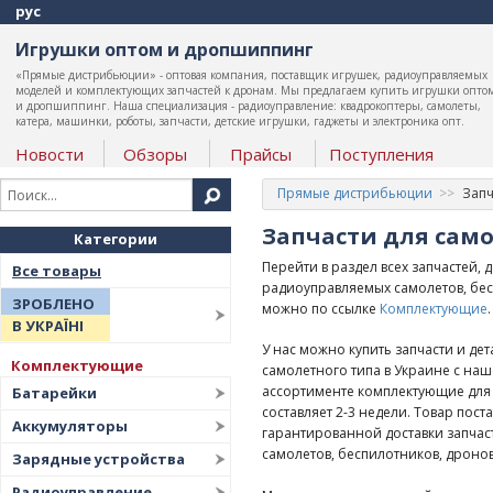
рус
Игрушки оптом и дропшиппинг
«Прямые дистрибьюции» - оптовая компания, поставщик игрушек, радиоуправляемых
моделей и комплектующих запчастей к дронам. Мы предлагаем купить игрушки опто
и дропшиппинг. Наша специализация - радиоуправление: квадрокоптеры, самолеты,
катера, машинки, роботы, запчасти, детские игрушки, гаджеты и электроника опт.
Новости
Обзоры
Прайсы
Поступления
Прямые дистрибьюции
Запч
Запчасти для сам
Категории
Перейти в раздел всех запчастей, 
Все товары
радиоуправляемых самолетов, бес
ЗРОБЛЕНО
можно по ссылке
Комплектующие
.
В УКРАЇНІ
У нас можно купить запчасти и де
Комплектующие
самолетного типа в Украине с наш
ассортименте комплектующие для 
Батарейки
составляет 2-3 недели. Товар пос
Аккумуляторы
гарантированной доставки запчас
самолетов, беспилотников, дронов
Зарядные устройства
Радиоуправление