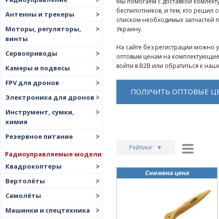
Мы помогаем с доставкой комлек
беспилотников, и тем, кто решил 
Антенны и трекеры
списком необходимых запчастей по
Моторы, регуляторы,
Украину.
винты
На сайте без регистрации можно 
Сервоприводы
оптовым ценам на комплектующие
войти в B2B или обратиться к наш
Камеры и подвесы
FPV для дронов
ПОЛУЧИТЬ ОПТОВЫЕ Ц
Электроника для дронов
Инструмент, сумки,
химия
Резервное питание
Рейтинг
▼
Радиоуправляемые модели
Рейтинг
▲
Квадрокоптеры
Снижена цена
Дата
▲
Вертолёты
Дата
▼
Самолёты
Цена
▲
Машинки и спецтехника