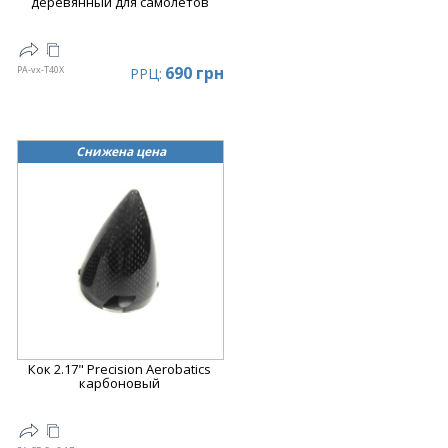
деревянный для самолетов
690 грн
PA-vx-T40X
РРЦ:
Снижена цена
Кок 2.17" Precision Aerobatics
карбоновый