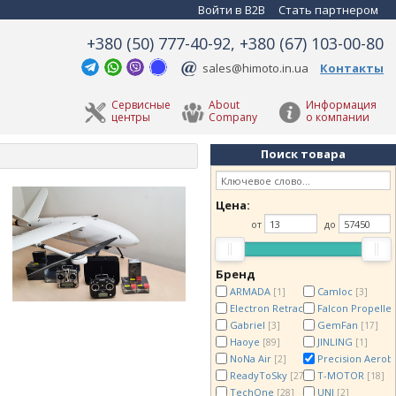
Войти в B2B
Стать партнером
+380 (50) 777-40-92, +380 (67) 103-00-80
sales@himoto.in.ua
Контакты
Сервисные
About
Информация
центры
Company
о компании
Поиск товара
Цена:
от
до
Бренд
ARMADA
Camloc
[1]
[3]
Electron Retracts
Falcon Propelle
[8]
Gabriel
GemFan
[3]
[17]
Haoye
JINLING
[89]
[1]
NoNa Air
Precision Aerob
[2]
ReadyToSky
T-MOTOR
[27]
[18]
TechOne
UNI
[28]
[2]