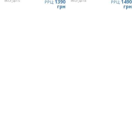
1390
1490
PA-CF_Sp-1.5
PA-CF_Sp-1.8
РРЦ:
РРЦ:
грн
грн