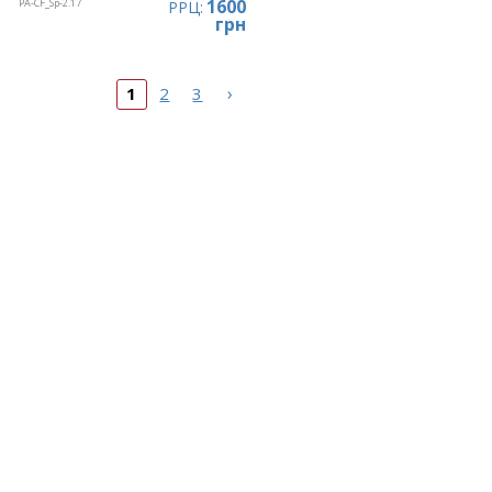
1600
PA-CF_Sp-2.17
РРЦ:
грн
›
1
2
3