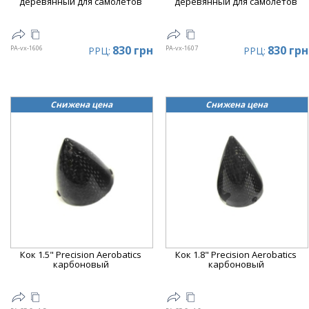
деревянный для самолетов
деревянный для самолетов
830 грн
830 грн
PA-vx-1606
PA-vx-1607
РРЦ:
РРЦ:
Снижена цена
Снижена цена
Кок 1.5" Precision Aerobatics
Кок 1.8" Precision Aerobatics
карбоновый
карбоновый