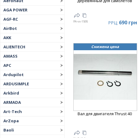
Aeronaut
деревянный для самолетов
AGA POWER
AGF-RC
690 грн
PA-vx-1508
РРЦ:
AirBot
AKK
Снижена цена
ALIENTECH
AMASS
APC
Ardupilot
ARDUSIMPLE
Arkbird
ARMADA
Art-Tech
Вал для двигателя Thrust 40
ArZopa
Baoli