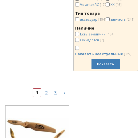
VolantexRC
XK
[177]
[16]
Тип товара
аксессуар
запчасть
[194]
[241]
Наличие
Есть в наличии
[134]
Ожидается
[7]
Показать неактуальные
[+89]
Показать
›
1
2
3