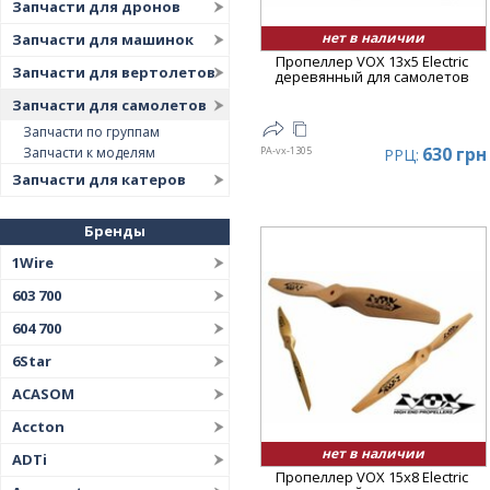
Запчасти для дронов
нет в наличии
Запчасти для машинок
Пропеллер VOX 13x5 Electric
Запчасти для вертолетов
деревянный для самолетов
Запчасти для самолетов
Запчасти по группам
630 грн
PA-vx-1305
Запчасти к моделям
РРЦ:
Запчасти для катеров
Бренды
1Wire
603 700
604 700
6Star
ACASOM
Accton
нет в наличии
ADTi
Пропеллер VOX 15x8 Electric