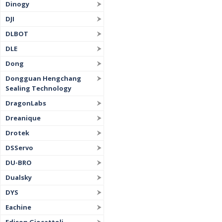
Dinogy
DJI
DLBOT
DLE
Dong
Dongguan Hengchang
Sealing Technology
DragonLabs
Dreanique
Drotek
DSServo
DU-BRO
Dualsky
DYS
Eachine