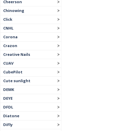
Cheerson
Chinowing
Click
CNHL
Corona
Crazon
Creative Nails
CUAV
CubePilot
Cute sunlight
DEMK
DEYE
DFDL
Diatone
DiFly