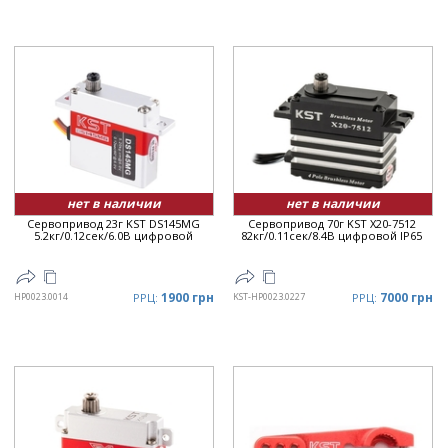
нет в наличии
нет в наличии
Сервопривод 23г KST DS145MG
Сервопривод 70г KST X20-7512
5.2кг/0.12сек/6.0В цифровой
82кг/0.11сек/8.4В цифровой IP65
1900 грн
7000 грн
HP0023.0014
РРЦ:
KST-HP0023.0227
РРЦ: