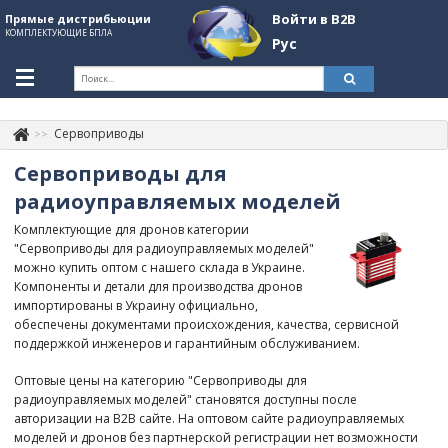
Войти в B2B
Прямые дистрибьюции
КОМПЛЕКТУЮЩИЕ БПЛА
Рус
Укр
Рус
Сервоприводы
Контакты
+380507774092
Сервоприводы для
Информация о компании
радиоуправляемых моделей
Комплектующие для дронов категории
About Company
"Сервоприводы для радиоуправляемых моделей"
можно купить оптом с нашего склада в Украине.
Обзоры
Компоненты и детали для производства дронов
импортированы в Украину официально,
Категории
обеспечены документами происхождения, качества, сервисной
поддержкой инженеров и гарантийным обслуживанием.
Бренды
Оптовые цены на категорию "Сервоприводы для
Войти в B2B
радиоуправляемых моделей" становятся доступны после
авторизации на B2B сайте. На оптовом сайте радиоуправляемых
Стать партнером
моделей и дронов без партнерской регистрации нет возможности