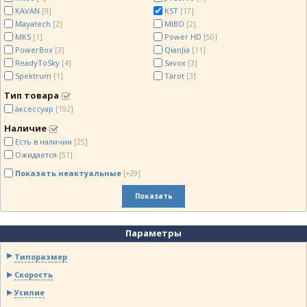
KAVAN
KST
[9]
[17]
Mayatech
MIBO
[2]
[2]
MKS
Power HD
[1]
[50]
PowerBox
QianJia
[3]
[11]
ReadyToSky
Savox
[4]
[3]
Spektrum
Tarot
[1]
[3]
Тип товара
аксессуар
[192]
Наличие
Есть в наличии
[25]
Ожидается
[51]
Показать неактуальные
[+29]
Показать
Параметры
Типоразмер
Скорость
Усилие