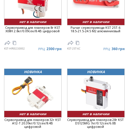
нет в наличии
нет в наличии
Сервопривод для планеров 8г KST
Рычаг сервопривода KST 25T-6
X08H 2.8кг/0.09сек/8.4В цифровой
18.5-21.5-24.5 M2 алюминиевый
2300 грн
360 грн
KST-HP0023.0002
РРЦ:
KST-25T-6C
РРЦ:
НОВИНКА
НОВИНКА
нет в наличии
нет в наличии
Сервопривод для планеров 32г KST
Сервопривод для планеров 28г KST
A12-T 20.39кг/0.12сек/8.4В
DS125MG 7кг/0.12сек/6.0В
цифровой
цифровой