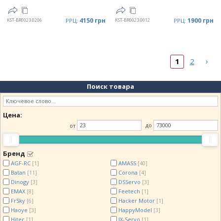
4150 грн
1900 грн
KST-BR0023.0206
РРЦ:
KST-BR0023.0012
РРЦ:
›
1
2
Поиск товара
Цена:
от
до
Бренд
AGF-RC
AMASS
[1]
[40]
Batan
Corona
[11]
[4]
Dinogy
DSServo
[3]
[3]
EMAX
Feetech
[8]
[1]
FrSky
Hacker Motor
[6]
[1]
Haoye
HappyModel
[3]
[3]
Hitec
JX-Servo
[1]
[1]