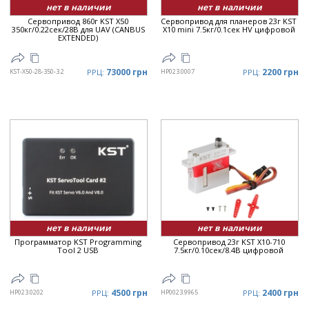
нет в наличии
нет в наличии
Сервопривод 860г KST X50
Сервопривод для планеров 23г KST
350кг/0.22сек/28В для UAV (CANBUS
X10 mini 7.5кг/0.1сек HV цифровой
EXTENDED)
73000 грн
2200 грн
KST-X50-28-350-3.2
РРЦ:
HP023.0007
РРЦ:
нет в наличии
нет в наличии
Программатор KST Programming
Сервопривод 23г KST X10-710
Tool 2 USB
7.5кг/0.10сек/8.4В цифровой
4500 грн
2400 грн
HP023.0202
РРЦ:
HP0023.9965
РРЦ: