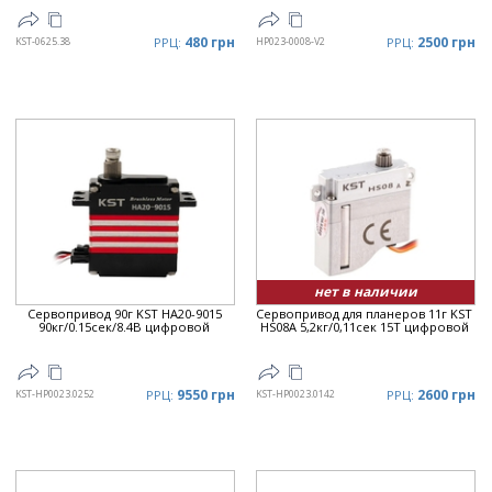
480 грн
2500 грн
KST-0625.38
РРЦ:
HP023-0008-V2
РРЦ:
нет в наличии
Сервопривод 90г KST HA20-9015
Сервопривод для планеров 11г KST
90кг/0.15сек/8.4В цифровой
HS08A 5,2кг/0,11сек 15T цифровой
9550 грн
2600 грн
KST-HP0023.0252
РРЦ:
KST-HP0023.0142
РРЦ: