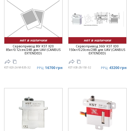
нет в наличии
нет в наличии
Сервопривод 80г KST X20
Сервопривод 360г KST X30
85кг/0.12сек/24В для UAV (CANBUS
150кг/0.20сек/28В для UAV (CANBUS
EXTENDED)
EXTENDED)
16700 грн
43200 грн
KST-X20-24-M-835-3.2
РРЦ:
KST-X30-28-150-3.2
РРЦ: