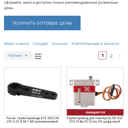
оформить заказ и доступны только рекомендованные розничные
цены.
ПОЛУЧИТЬ ОПТОВЫЕ ЦЕНЫ
Микро и мини
Стандарт
Большие
Комплектующие и запчасти
›
1
2
Рейтинг
▼
Рейтинг
▲
Дата
▲
Дата
▼
Цена
▲
Цена
▼
ожидается
Рычаг сервопривода KST 0625.38
Сервопривод для планеров 28г KST
25T-6 31.8-38.1 M3 алюминиевый
X10 10.8кг/0.12сек HV цифровой