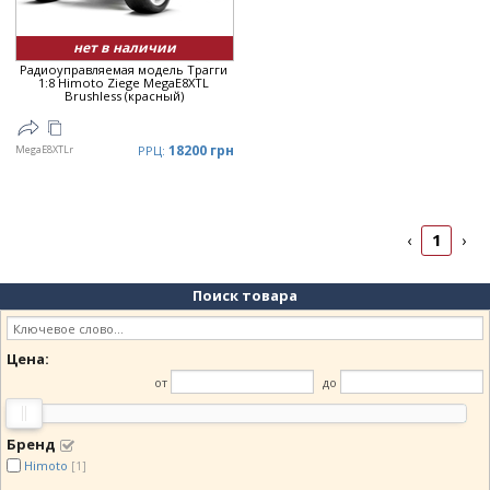
нет в наличии
Радиоуправляемая модель Трагги
1:8 Himoto Ziege MegaE8XTL
Brushless (красный)
18200 грн
MegaE8XTLr
РРЦ:
1
‹
›
Поиск товара
Цена:
от
до
Бренд
Himoto
[1]