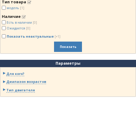
Тип товара
модель
[1]
Наличие
Есть в наличии
[0]
Ожидается
[0]
Показать неактуальные
[+1]
Показать
Параметры
Для кого?
Диапазон возрастов
Тип двигателя