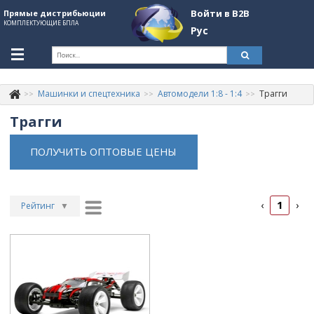
Войти в B2B
Прямые дистрибьюции
КОМПЛЕКТУЮЩИЕ БПЛА
Рус
Укр
Рус
Машинки и спецтехника
Автомодели 1:8 - 1:4
Трагги
Контакты
+380507774092
Трагги
Информация о компании
ПОЛУЧИТЬ ОПТОВЫЕ ЦЕНЫ
About Company
Обзоры
1
‹
›
Рейтинг
▼
Категории
Рейтинг
▲
Бренды
Дата
▲
Войти в B2B
Дата
▼
Цена
▲
Стать партнером
Цена
▼