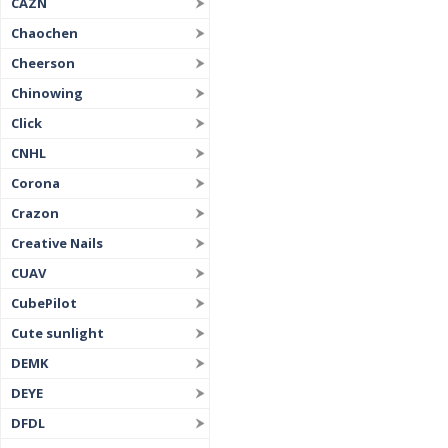
CAZN
Chaochen
Cheerson
Chinowing
Click
CNHL
Corona
Crazon
Creative Nails
CUAV
CubePilot
Cute sunlight
DEMK
DEYE
DFDL