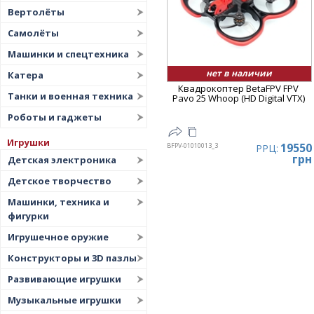
Вертолёты
Самолёты
Машинки и спецтехника
нет в наличии
Катера
Квадрокоптер BetaFPV FPV
Танки и военная техника
Pavo 25 Whoop (HD Digital VTX)
Роботы и гаджеты
Игрушки
19550
BFPV-01010013_3
РРЦ:
грн
Детская электроника
Детское творчество
Машинки, техника и
фигурки
Игрушечное оружие
Конструкторы и 3D пазлы
Развивающие игрушки
Музыкальные игрушки