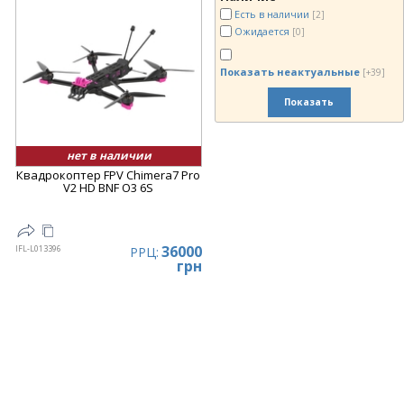
Есть в наличии
[2]
Ожидается
[0]
Показать неактуальные
[+39]
Показать
нет в наличии
Квадрокоптер FPV Chimera7 Pro
V2 HD BNF O3 6S
36000
IFL-L013396
РРЦ:
грн