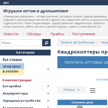
рус
Игрушки оптом и дропшиппинг
«Прямые дистрибьюции» - оптовая компания, поставщик игрушек, радиоуправляемых
моделей и комплектующих запчастей к дронам. Мы предлагаем купить игрушки опто
и дропшиппинг. Наша специализация - радиоуправление: квадрокоптеры, самолеты,
катера, машинки, роботы, запчасти, детские игрушки, гаджеты и электроника опт.
Новости
Обзоры
Прайсы
Поступления
Прямые дистрибьюции
Ква
Квадрокоптеры пр
Категории
Все товары
ПОЛУЧИТЬ ОПТОВЫЕ Ц
ЗРОБЛЕНО
В УКРАЇНІ
Гоночн
Комплектующие
Батарейки
Рейтинг
▼
Аккумуляторы
Рейтинг
▲
Зарядные устройства
Снижена цена
Дата
▲
Радиоуправление