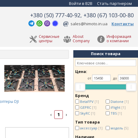
Войти в B2B
Стать партнером
+380 (50) 777-40-92, +380 (67) 103-00-80
sales@himoto.in.ua
Контакты
Сервисные
About
Информация
центры
Company
о компании
Поиск товара
Цена:
от
до
Бренд
оптеры DJI
BetaFPV
Diatone
[1]
[1]
GEPRC
iFlight
[1]
[1]
SkyRC
TBS
1
[1]
[1]
‹
›
Тип товара
аксессуар
модель
[1]
[5]
Наличие