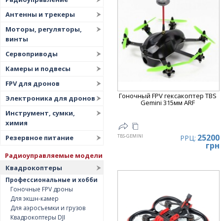
Дата
▼
Антенны и трекеры
Цена
▲
Моторы, регуляторы,
Цена
▼
винты
Сервоприводы
Камеры и подвесы
FPV для дронов
Гоночный FPV гексакоптер TBS
Электроника для дронов
Gemini 315мм ARF
Инструмент, сумки,
химия
25200
TBS-GEMINI
РРЦ:
Резервное питание
грн
Радиоуправляемые модели
Квадрокоптеры
Профессиональные и хобби
Гоночные FPV дроны
Для экшн-камер
Для аэросъемки и грузов
Квадрокоптеры DJI