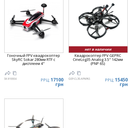
нет в наличии
Гоночный FPV квадрокоптер
Квадрокоптер FPV GEPRC
SkyRC Sokar 280мм RTF с
CineLog35 Analog 3.5" 142мм
дисплеем 4"
(PNP 6S)
17100
15450
SK-910004
GEP-CL35-APNP6S
РРЦ:
РРЦ:
грн
грн