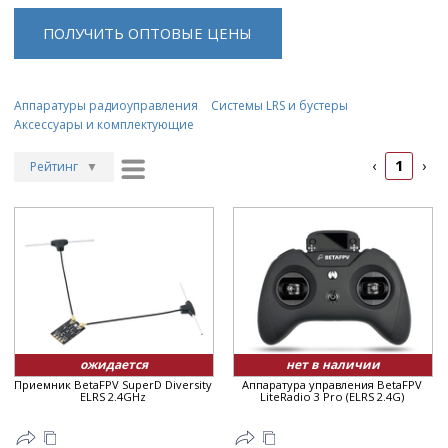
ПОЛУЧИТЬ ОПТОВЫЕ ЦЕНЫ
Аппаратуры радиоуправления
Системы LRS и бустеры
Аксессуары и комплектующие
1
‹
›
Рейтинг
▼
Рейтинг
▲
Дата
▲
Дата
▼
Цена
▲
Цена
▼
ожидается
нет в наличии
Приемник BetaFPV SuperD Diversity
Аппаратура управления BetaFPV
ELRS 2.4GHz
LiteRadio 3 Pro (ELRS 2.4G)