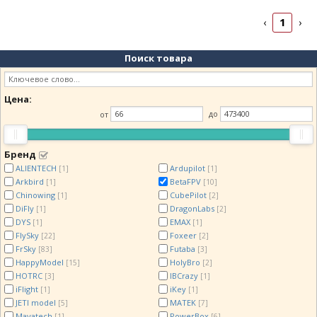
1
‹
›
Поиск товара
Цена:
от
до
Бренд
ALIENTECH
Ardupilot
[1]
[1]
Arkbird
BetaFPV
[1]
[10]
Chinowing
CubePilot
[1]
[2]
DiFly
DragonLabs
[1]
[2]
DYS
EMAX
[1]
[1]
FlySky
Foxeer
[22]
[2]
FrSky
Futaba
[83]
[3]
HappyModel
HolyBro
[15]
[2]
HOTRC
IBCrazy
[3]
[1]
iFlight
iKey
[1]
[1]
JETI model
MATEK
[5]
[7]
Mayatech
PowerBox
[1]
[6]