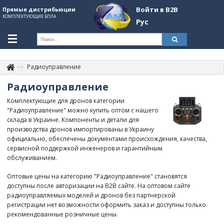
Войти в B2B
Прямые дистрибьюции
КОМПЛЕКТУЮЩИЕ БПЛА
Рус
Укр
Рус
Радиоуправление
Контакты
+380507774092
Радиоуправление
Информация о компании
Комплектующие для дронов категории
"Радиоуправление" можно купить оптом с нашего
About Company
склада в Украине. Компоненты и детали для
производства дронов импортированы в Украину
Обзоры
официально, обеспечены документами происхождения, качества,
сервисной поддержкой инженеров и гарантийным
Категории
обслуживанием.
Бренды
Оптовые цены на категорию "Радиоуправление" становятся
доступны после авторизации на B2B сайте. На оптовом сайте
Войти в B2B
радиоуправляемых моделей и дронов без партнерской
регистрации нет возможности оформить заказ и доступны только
Стать партнером
рекомендованные розничные цены.