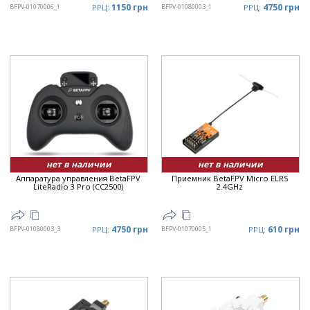
1150 грн
4750 грн
BFPV-01070006_1
РРЦ:
BFPV-01080003_1
РРЦ:
нет в наличии
нет в наличии
Аппаратура управления BetaFPV
Приемник BetaFPV Micro ELRS
LiteRadio 3 Pro (CC2500)
2.4GHz
4750 грн
610 грн
BFPV-01080003_3
РРЦ:
BFPV-01070005_1
РРЦ: