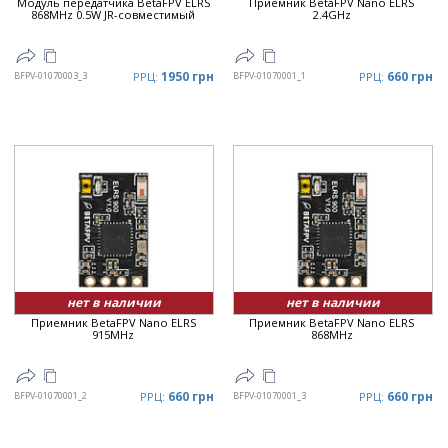
Модуль передатчика BetaFPV ELRS
Приемник BetaFPV Nano ELRS
868MHz 0.5W JR-совместимый
2.4GHz
1950 грн
660 грн
BFPV-01070003_3
РРЦ:
BFPV-01070001_1
РРЦ:
нет в наличии
нет в наличии
Приемник BetaFPV Nano ELRS
Приемник BetaFPV Nano ELRS
915MHz
868MHz
660 грн
660 грн
BFPV-01070001_2
РРЦ:
BFPV-01070001_3
РРЦ: