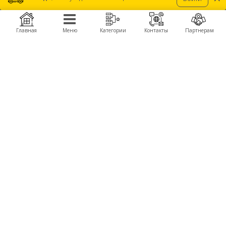
самолет, катер, конструкторы, роботы, машинки на радиоуправлении, пульты,
моторы, пропеллеры, аккумуляторы, зарядные, полетные контроллеры, камеры,
подвесы, детали для сборки, FPV компоненты и комплектующие запчасти для
производства дронов, беспилотников, БПЛА.
Главная
Меню
Категории
Контакты
Партнерам
Получить оптовые цены
КОМПАНИЯ
ПРОДУКЦИЯ
О компании
Автомодели Himoto
About Company
Летающие крылья TechOne
Контакты
Вертолеты
Сервисные центры
Катера
Новости
БРЕНДЫ
Himoto
WL Toys
TechOne
Great Wall Toys
КОНТАКТЫ
+380 (50) 777-40-92,
+380 (67) 103-00-80