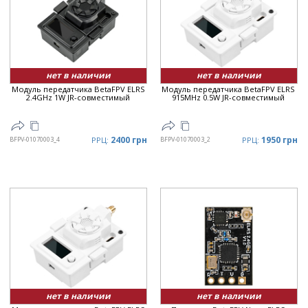
нет в наличии
нет в наличии
Модуль передатчика BetaFPV ELRS
Модуль передатчика BetaFPV ELRS
2.4GHz 1W JR-совместимый
915MHz 0.5W JR-совместимый
2400 грн
1950 грн
BFPV-01070003_4
РРЦ:
BFPV-01070003_2
РРЦ:
нет в наличии
нет в наличии