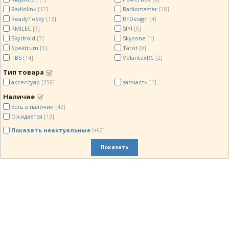
Radiolink
Radiomaster
[12]
[18]
ReadyToSky
RFDesign
[13]
[4]
RMILEC
SIYI
[3]
[5]
Skydroid
Skyzone
[3]
[1]
Spektrum
Tarot
[3]
[9]
TBS
VolantexRC
[14]
[2]
Тип товара
аксессуар
запчасть
[259]
[1]
Наличие
Есть в наличии
[42]
Ожидается
[13]
Показать неактуальные
[+92]
Показать