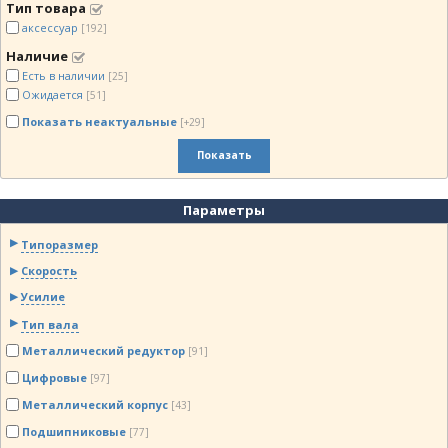
Тип товара
аксессуар
[192]
Наличие
Есть в наличии
[25]
Ожидается
[51]
Показать неактуальные
[+29]
Показать
Параметры
Типоразмер
Скорость
Усилие
Тип вала
Металлический редуктор
[91]
Цифровые
[97]
Металлический корпус
[43]
Подшипниковые
[77]