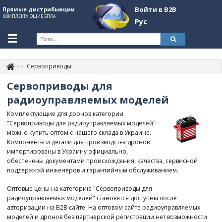
Войти в B2B
Прямые дистрибьюции
КОМПЛЕКТУЮЩИЕ БПЛА
Рус
Укр
Рус
Сервоприводы
Контакты
+380507774092
Сервоприводы для
Информация о компании
радиоуправляемых моделей
Комплектующие для дронов категории
About Company
"Сервоприводы для радиоуправляемых моделей"
можно купить оптом с нашего склада в Украине.
Обзоры
Компоненты и детали для производства дронов
импортированы в Украину официально,
Категории
обеспечены документами происхождения, качества, сервисной
поддержкой инженеров и гарантийным обслуживанием.
Бренды
Оптовые цены на категорию "Сервоприводы для
Войти в B2B
радиоуправляемых моделей" становятся доступны после
авторизации на B2B сайте. На оптовом сайте радиоуправляемых
Стать партнером
моделей и дронов без партнерской регистрации нет возможности