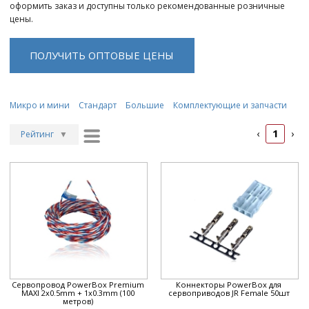
оформить заказ и доступны только рекомендованные розничные
цены.
ПОЛУЧИТЬ ОПТОВЫЕ ЦЕНЫ
Микро и мини
Стандарт
Большие
Комплектующие и запчасти
1
‹
›
Рейтинг
▼
Рейтинг
▲
Дата
▲
Дата
▼
Цена
▲
Цена
▼
Сервопровод PowerBox Premium
Коннекторы PowerBox для
MAXI 2x0.5mm + 1x0.3mm (100
сервоприводов JR Female 50шт
метров)