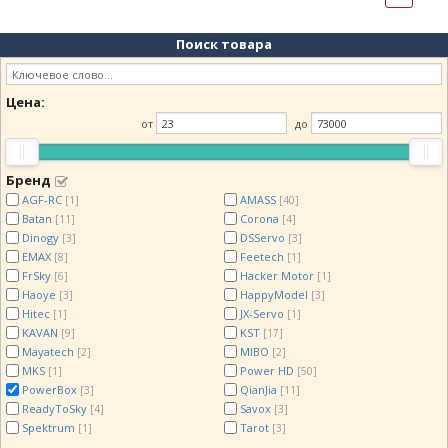
Поиск товара
Цена:
от
до
Бренд
AGF-RC
AMASS
[1]
[40]
Batan
Corona
[11]
[4]
Dinogy
DSServo
[3]
[3]
EMAX
Feetech
[8]
[1]
FrSky
Hacker Motor
[6]
[1]
Haoye
HappyModel
[3]
[3]
Hitec
JX-Servo
[1]
[1]
KAVAN
KST
[9]
[17]
Mayatech
MIBO
[2]
[2]
MKS
Power HD
[1]
[50]
PowerBox
QianJia
[3]
[11]
ReadyToSky
Savox
[4]
[3]
Spektrum
Tarot
[1]
[3]