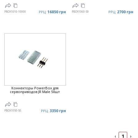
16850 грн
2700 грн
PBOX1010-10000
РРЦ:
PBOX1060-50
РРЦ:
Коннекторы PowerBox для
сервоприводов JR Male 50шт
3350 грн
PBOX1050-50
РРЦ:
1
‹
›