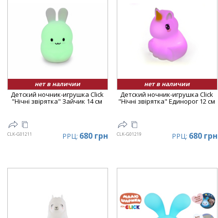
нет в наличии
нет в наличии
Детский ночник-игрушка Click
Детский ночник-игрушка Click
"Hічні звірятка" Зайчик 14 см
"Hічні звірятка" Единорог 12 см
680 грн
680 грн
CLK-G01211
CLK-G01219
РРЦ:
РРЦ: