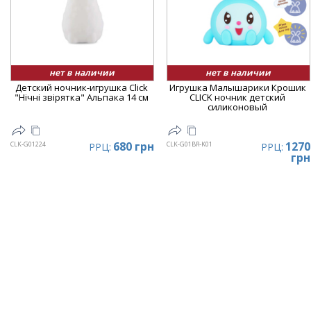
нет в наличии
нет в наличии
Детский ночник-игрушка Click
Игрушка Малышарики Крошик
"Hічні звірятка" Альпака 14 см
CLICK ночник детский
силиконовый
680 грн
1270
CLK-G01224
CLK-G01BR-K01
РРЦ:
РРЦ:
грн