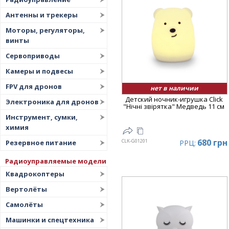
Дата
▼
Антенны и трекеры
Цена
▲
Моторы, регуляторы,
Цена
▼
винты
Сервоприводы
Камеры и подвесы
FPV для дронов
нет в наличии
Детский ночник-игрушка Click
Электроника для дронов
"Hічні звірятка" Медведь 11 см
Инструмент, сумки,
химия
680 грн
CLK-G01201
РРЦ:
Резервное питание
Радиоуправляемые модели
Квадрокоптеры
Вертолёты
Самолёты
Машинки и спецтехника