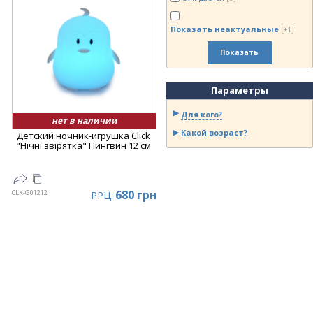
Показать неактуальные
[+1]
Показать
Параметры
Для кого?
нет в наличии
Какой возраст?
Детский ночник-игрушка Click
"Hічні звірятка" Пингвин 12 см
680 грн
CLK-G01212
РРЦ: