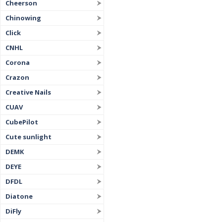
Cheerson
Chinowing
Click
CNHL
Corona
Crazon
Creative Nails
CUAV
CubePilot
Cute sunlight
DEMK
DEYE
DFDL
Diatone
DiFly