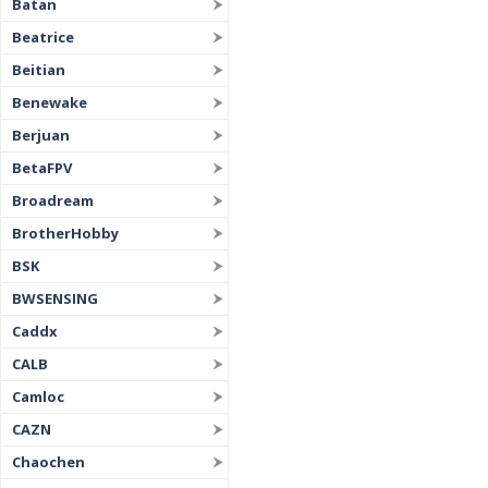
Batan
Beatrice
Beitian
Benewake
Berjuan
BetaFPV
Broadream
BrotherHobby
BSK
BWSENSING
Caddx
CALB
Camloc
CAZN
Chaochen