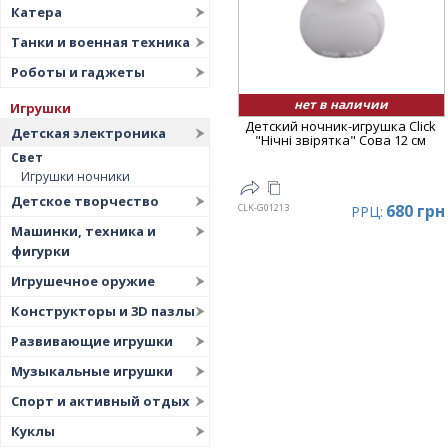
Катера
Танки и военная техника
Роботы и гаджеты
нет в наличии
Игрушки
Детский ночник-игрушка Click
Детская электроника
"Hічні звірятка" Сова 12 см
Свет
Игрушки ночники
Детское творчество
680 грн
CLK-G01213
РРЦ:
Машинки, техника и
фигурки
Игрушечное оружие
Конструкторы и 3D пазлы
Развивающие игрушки
Музыкальные игрушки
Спорт и активный отдых
Куклы