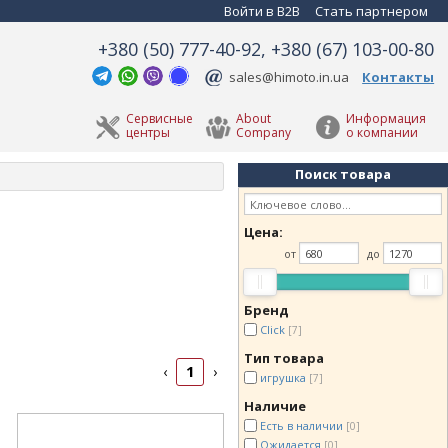
Войти в B2B
Стать партнером
+380 (50) 777-40-92, +380 (67) 103-00-80
sales@himoto.in.ua
Контакты
Сервисные
About
Информация
центры
Company
о компании
Поиск товара
Цена:
от
до
Бренд
Click
[7]
Тип товара
1
‹
›
игрушка
[7]
Наличие
Есть в наличии
[0]
Ожидается
[0]