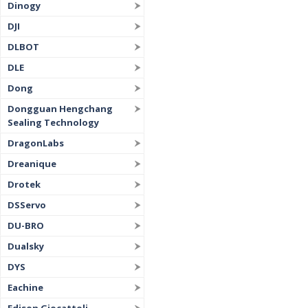
Dinogy
DJI
DLBOT
DLE
Dong
Dongguan Hengchang
Sealing Technology
DragonLabs
Dreanique
Drotek
DSServo
DU-BRO
Dualsky
DYS
Eachine