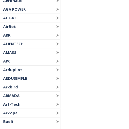
Aeronaut
AGA POWER
AGF-RC
AirBot
AKK
ALIENTECH
AMASS
APC
Ardupilot
ARDUSIMPLE
Arkbird
ARMADA
Art-Tech
ArZopa
Baoli