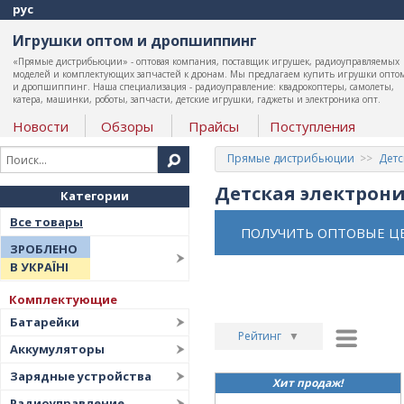
рус
Игрушки оптом и дропшиппинг
«Прямые дистрибьюции» - оптовая компания, поставщик игрушек, радиоуправляемых
моделей и комплектующих запчастей к дронам. Мы предлагаем купить игрушки опто
и дропшиппинг. Наша специализация - радиоуправление: квадрокоптеры, самолеты,
катера, машинки, роботы, запчасти, детские игрушки, гаджеты и электроника опт.
Новости
Обзоры
Прайсы
Поступления
Прямые дистрибьюции
Детс
Детская электрони
Категории
Все товары
ПОЛУЧИТЬ ОПТОВЫЕ Ц
ЗРОБЛЕНО
В УКРАЇНІ
Комплектующие
Батарейки
Рейтинг
▼
Аккумуляторы
Рейтинг
▲
Зарядные устройства
Хит продаж!
Дата
▲
Радиоуправление