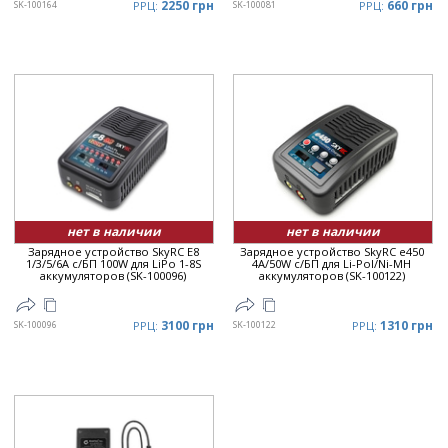
2250 грн
660 грн
SK-100164
РРЦ:
SK-100081
РРЦ:
нет в наличии
нет в наличии
Зарядное устройство SkyRC E8
Зарядное устройство SkyRC e450
1/3/5/6A с/БП 100W для LiPo 1-8S
4A/50W с/БП для Li-Pol/Ni-MH
аккумуляторов (SK-100096)
аккумуляторов (SK-100122)
3100 грн
1310 грн
SK-100096
РРЦ:
SK-100122
РРЦ: