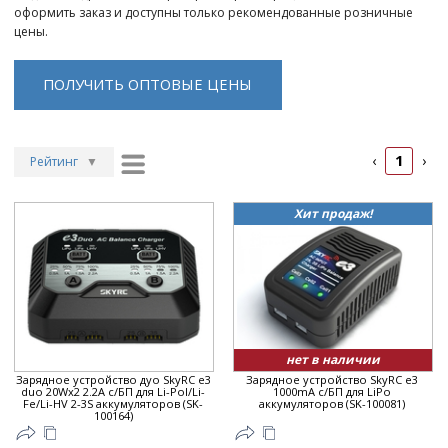
оформить заказ и доступны только рекомендованные розничные
цены.
ПОЛУЧИТЬ ОПТОВЫЕ ЦЕНЫ
1
‹
›
Рейтинг
▼
Рейтинг
▲
Хит продаж!
Дата
▲
Дата
▼
Цена
▲
Цена
▼
нет в наличии
Зарядное устройство дуо SkyRC e3
Зарядное устройство SkyRC e3
duo 20Wx2 2.2A с/БП для Li-Pol/Li-
1000mA с/БП для LiPo
Fe/Li-HV 2-3S аккумуляторов (SK-
аккумуляторов (SK-100081)
100164)