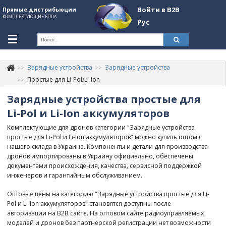
Войти в B2B
Прямые дистрибьюции
КОМПЛЕКТУЮЩИЕ БПЛА
Рус
Укр
Рус
Зарядные устройства
Зарядные устройства
Контакты
+380507774092
Простые для Li-Pol/Li-Ion
Зарядные устройства простые для
Информация о компании
Li-Pol и Li-Ion аккумуляторов
About Company
Комплектующие для дронов категории "Зарядные устройства
Обзоры
простые для Li-Pol и Li-Ion аккумуляторов" можно купить оптом с
нашего склада в Украине. Компоненты и детали для производства
Категории
дронов импортированы в Украину официально, обеспечены
документами происхождения, качества, сервисной поддержкой
Бренды
инженеров и гарантийным обслуживанием.
Войти в B2B
Оптовые цены на категорию "Зарядные устройства простые для Li-
Pol и Li-Ion аккумуляторов" становятся доступны после
Стать партнером
авторизации на B2B сайте. На оптовом сайте радиоуправляемых
моделей и дронов без партнерской регистрации нет возможности