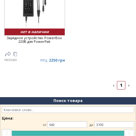
нет в наличии
Зарядное устройство PowerBox
220В для PowerPak
2250 грн
PBOX5400
РРЦ:
1
‹
›
Поиск товара
Цена:
от
до