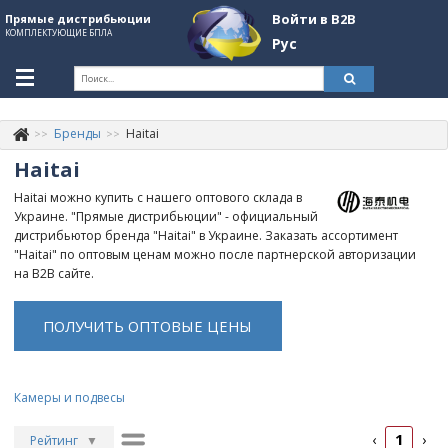
Войти в B2B
Прямые дистрибьюции
КОМПЛЕКТУЮЩИЕ БПЛА
Рус
Укр
Рус
Бренды
Haitai
Контакты
+380507774092
Haitai
Информация о компании
Haitai можно купить с нашего оптового склада в
Украине. "Прямые дистрибьюции" - официальный
About Company
дистрибьютор бренда "Haitai" в Украине. Заказать ассортимент
"Haitai" по оптовым ценам можно после партнерской авторизации
Обзоры
на B2B сайте.
Категории
ПОЛУЧИТЬ ОПТОВЫЕ ЦЕНЫ
Бренды
Войти в B2B
Камеры и подвесы
Стать партнером
1
‹
›
Рейтинг
▼