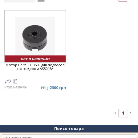
Рейтинг
▲
Дата
▲
Дата
▼
Цена
▲
Цена
▼
нет в наличии
Мотор Haitai HT3505 для подвесов
с энкодером AS5048A
2300 грн
HT3505+AS5048A
РРЦ:
1
‹
›
Поиск товара