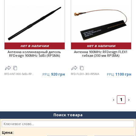
нет в наличии
нет в наличии
Антенна коллинеарный диполь
Антенна 900MHz RFDesign FLEX1
RFDesign 900MHz 5dBi (RPSMA)
гибкая (300 мм RPSMA)
920 грн
1100 грн
RFD-ANT-900-5dBi-RPSMA
РРЦ:
RFD-FLEX1-300-RPSMA
РРЦ:
1
‹
›
Поиск товара
Цена: