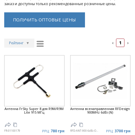
заказ и доступны только рекомендованные розничные цены.
ПОЛУЧИТЬ ОПТОВЫЕ ЦЕНЫ
1
‹
›
Рейтинг
▼
Рейтинг
▲
Дата
▲
Дата
▼
Цена
▲
Цена
▼
Антенна FrSky Super 8 для R9M/R9M
Антенна всенаправленная RFDesign
Lite 915 МГц
900MHz 6dBi (N)
780 грн
3700 грн
FR-01100179
РРЦ:
RFD-ANT-900-6dBi-OMNI-N
РРЦ: