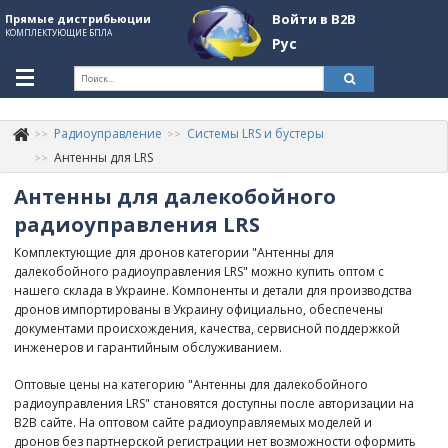
Войти в B2B
Прямые дистрибьюции
КОМПЛЕКТУЮЩИЕ БПЛА
Рус
Укр
Рус
Радиоуправление
Системы LRS и бустеры
Контакты
+380507774092
Антенны для LRS
Антенны для далекобойного
Информация о компании
радиоуправления LRS
About Company
Комплектующие для дронов категории "Антенны для
Обзоры
далекобойного радиоуправления LRS" можно купить оптом с
нашего склада в Украине. Компоненты и детали для производства
Категории
дронов импортированы в Украину официально, обеспечены
документами происхождения, качества, сервисной поддержкой
Бренды
инженеров и гарантийным обслуживанием.
Войти в B2B
Оптовые цены на категорию "Антенны для далекобойного
радиоуправления LRS" становятся доступны после авторизации на
Стать партнером
B2B сайте. На оптовом сайте радиоуправляемых моделей и
дронов без партнерской регистрации нет возможности оформить