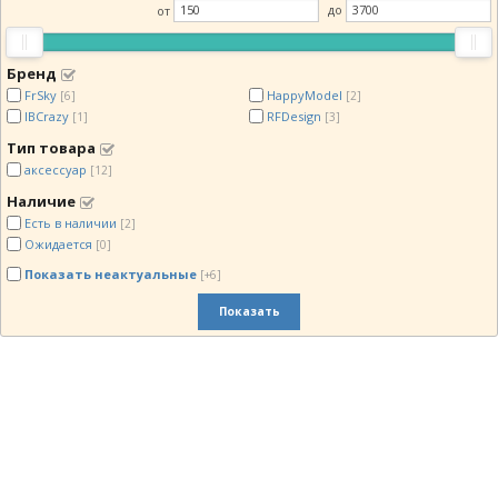
от
до
Бренд
FrSky
HappyModel
[6]
[2]
IBCrazy
RFDesign
[1]
[3]
Тип товара
аксессуар
[12]
Наличие
Есть в наличии
[2]
Ожидается
[0]
Показать неактуальные
[+6]
Показать