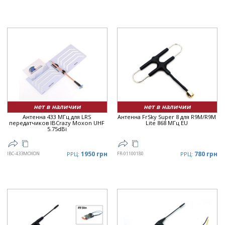
нет в наличии
нет в наличии
Антенна 433 МГц для LRS
Антенна FrSky Super 8 для R9M/R9M
передатчиков IBCrazy Moxon UHF
Lite 868 МГц EU
5.75dBi
1950 грн
780 грн
IBC-433MOXON
РРЦ:
FR-01100180
РРЦ: