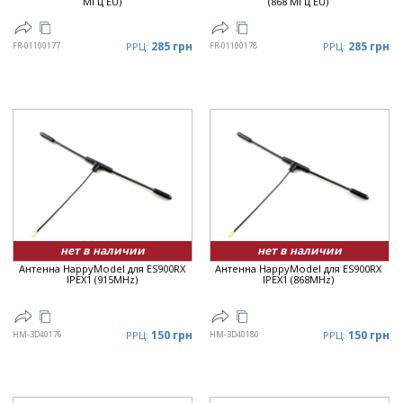
МГц EU)
(868 МГц EU)
285 грн
285 грн
FR-01100177
РРЦ:
FR-01100178
РРЦ:
нет в наличии
нет в наличии
Антенна HappyModel для ES900RX
Антенна HappyModel для ES900RX
IPEX1 (915MHz)
IPEX1 (868MHz)
150 грн
150 грн
HM-3D40176
РРЦ:
HM-3D40180
РРЦ: