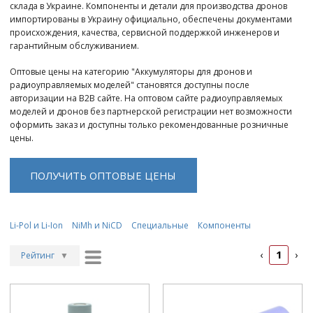
склада в Украине. Компоненты и детали для производства дронов
импортированы в Украину официально, обеспечены документами
происхождения, качества, сервисной поддержкой инженеров и
гарантийным обслуживанием.
Оптовые цены на категорию "Аккумуляторы для дронов и
радиоуправляемых моделей" становятся доступны после
авторизации на B2B сайте. На оптовом сайте радиоуправляемых
моделей и дронов без партнерской регистрации нет возможности
оформить заказ и доступны только рекомендованные розничные
цены.
ПОЛУЧИТЬ ОПТОВЫЕ ЦЕНЫ
Li-Pol и Li-Ion
NiMh и NiCD
Специальные
Компоненты
1
‹
›
Рейтинг
▼
Рейтинг
▲
Дата
▲