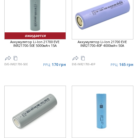
Дата
▼
Цена
▲
Цена
▼
ожидается
Аккумулятор Li-Ion 21700 EVE
Аккумулятор Li-Ion 21700 EVE
INR21700-50E 5000мАч 15А
INR21700-40P 4000мАч 50А
170 грн
165 грн
EVE-INR21700-50E
РРЦ:
EVE-INR21700-40P
РРЦ: