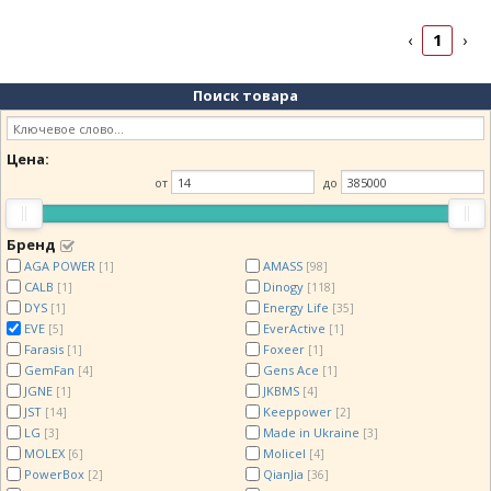
1
‹
›
Поиск товара
Цена:
от
до
Бренд
AGA POWER
AMASS
[1]
[98]
CALB
Dinogy
[1]
[118]
DYS
Energy Life
[1]
[35]
EVE
EverActive
[5]
[1]
Farasis
Foxeer
[1]
[1]
GemFan
Gens Ace
[4]
[1]
JGNE
JKBMS
[1]
[4]
JST
Keeppower
[14]
[2]
LG
Made in Ukraine
[3]
[3]
MOLEX
Molicel
[6]
[4]
PowerBox
QianJia
[2]
[36]