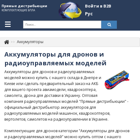
Войти в B2B
Прямые дистрибьюции
КОМПЛЕКТУЮЩИЕ БПЛА
Рус
Укр
Рус
Аккумуляторы
Контакты
+380507774092
Аккумуляторы для дронов и
Информация о компании
радиоуправляемых моделей
Аккумуляторы для дронов и радиоуправляемых
About Company
моделей можно купить с нашего склада в Днепре и
Киеве или сделать предварительный заказ на АКБ
Обзоры
для вашего проекта авиамодели, квадрокоптера,
самолета, дрона для доставки в Украину. Оптовая
Категории
компания радиоуправляемых моделей "Прямые дистрибьюции" -
официальный дистрибьютор аккумуляторов для
Бренды
радиоуправляемых моделей машинок, квадрокоптеров,
вертолетов, самолетов на радиоуправлении в Украине.
Войти в B2B
Комплектующие для дронов категории "Аккумуляторы для дронов
Стать партнером
и радиоуправляемых моделей" можно купить оптом с нашего