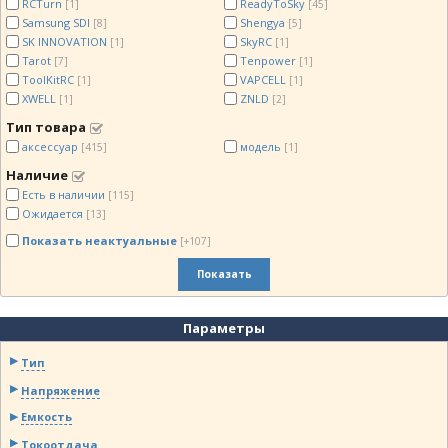
RCTurn
ReadyToSky
[1]
[45]
Samsung SDI
Shengya
[8]
[5]
SK INNOVATION
SkyRC
[1]
[1]
Tarot
Tenpower
[7]
[1]
ToolKitRC
VAPCELL
[1]
[1]
XWELL
ZNLD
[1]
[2]
Тип товара
аксессуар
модель
[415]
[1]
Наличие
Есть в наличии
[115]
Ожидается
[13]
Показать неактуальные
[+107]
Показать
Параметры
Тип
Напряжение
Емкость
Токоотдача