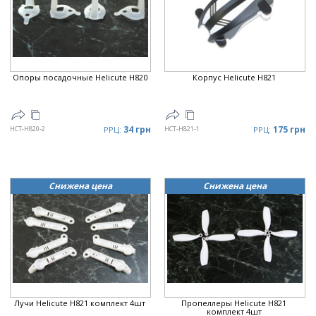
Опоры посадочные Helicute H820
Корпус Helicute H821
34 грн
175 грн
HCT-H820-2
РРЦ:
HCT-H821-1
РРЦ:
Снижена цена
Снижена цена
Лучи Helicute H821 комплект 4шт
Пропеллеры Helicute H821
комплект 4шт