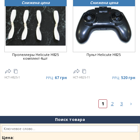
Снижена цена
Снижена цена
Пропеллеры Helicute H825
Пульт Helicute H825
комплект 4шт
67 грн
520 грн
HCT-H825-1
РРЦ:
HCT-H825-11
РРЦ:
›
1
2
3
Поиск товара
Цена: