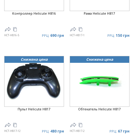
Контроллер Helicute H816
Рама Helicute H817
690 грн
150 грн
HCT-H816-5
РРЦ:
HCT-H817-1
РРЦ:
Снижена цена
Снижена цена
Пульт Helicute H817
Обтекатель Helicute H817
480 грн
67 грн
HCT-H817-12
РРЦ:
HCT-H817-2
РРЦ: