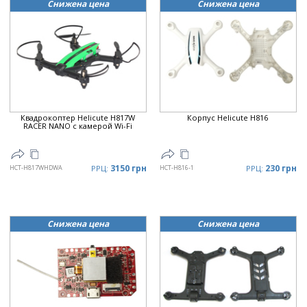
Снижена цена
Снижена цена
Дата
▲
Дата
▼
Цена
▲
Цена
▼
Квадрокоптер Helicute H817W
Корпус Helicute H816
RACER NANO с камерой Wi-Fi
3150 грн
230 грн
HCT-H817WHDWA
РРЦ:
HCT-H816-1
РРЦ:
Снижена цена
Снижена цена