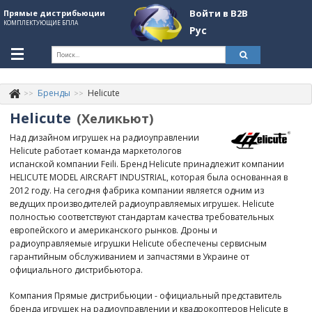
Войти в B2B
Прямые дистрибьюции
КОМПЛЕКТУЮЩИЕ БПЛА
Рус
Укр
Рус
Бренды
Helicute
Контакты
+380507774092
Helicute
(Хеликьют)
Информация о компании
Над дизайном игрушек на радиоуправлении
Helicute работает команда маркетологов
About Company
испанской компании Feili. Бренд Helicute принадлежит компании
HELICUTE MODEL AIRCRAFT INDUSTRIAL, которая была основанная в
Обзоры
2012 году. На сегодня фабрика компании является одним из
ведущих производителей радиоуправляемых игрушек. Helicute
Категории
полностью соответствуют стандартам качества требовательных
европейского и американского рынков. Дроны и
Бренды
радиоуправляемые игрушки Helicute обеспечены сервисным
гарантийным обслуживанием и запчастями в Украине от
Войти в B2B
официального дистрибьютора.
Стать партнером
Компания Прямые дистрибьюции - официальный представитель
бренда игрушек на радиоуправлении и квадрокоптеров Helicute в