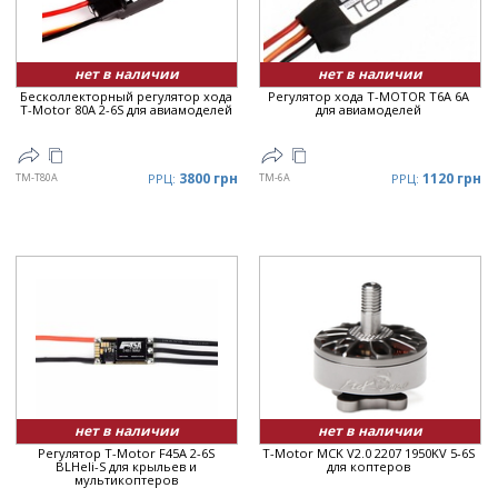
Цена
▼
нет в наличии
нет в наличии
Бесколлекторный регулятор хода
Регулятор хода T-MOTOR T6A 6A
T-Motor 80A 2-6S для авиамоделей
для авиамоделей
3800 грн
1120 грн
TM-T80A
РРЦ:
TM-6A
РРЦ:
нет в наличии
нет в наличии
Регулятор T-Motor F45A 2-6S
T-Motor MCK V2.0 2207 1950KV 5-6S
BLHeli-S для крыльев и
для коптеров
мультикоптеров