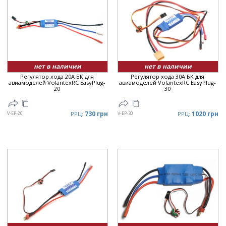
нет в наличии
нет в наличии
Регулятор хода 20A БК для
Регулятор хода 30A БК для
авиамоделей VolantexRC EasyPlug-
авиамоделей VolantexRC EasyPlug-
20
30
730 грн
1020 грн
V-EP-20
РРЦ:
V-EP-30
РРЦ: