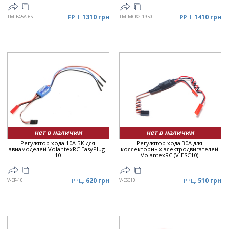
1310 грн
1410 грн
TM-F45A-6S
РРЦ:
TM-MCK2-1950
РРЦ:
нет в наличии
нет в наличии
Регулятор хода 10A БК для
Регулятор хода 30А для
авиамоделей VolantexRC EasyPlug-
коллекторных электродвигателей
10
VolantexRC (V-ESC10)
620 грн
510 грн
V-EP-10
РРЦ:
V-ESC10
РРЦ: