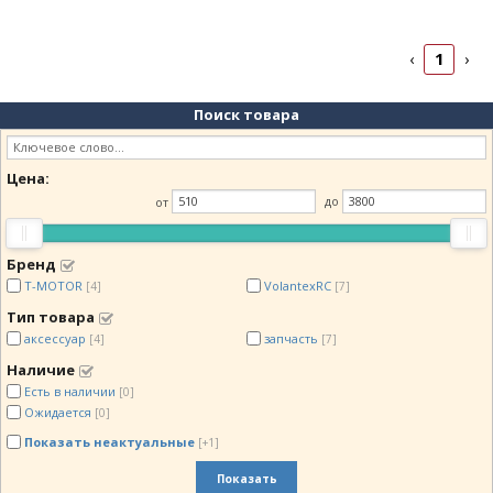
1
‹
›
Поиск товара
Цена:
от
до
Бренд
T-MOTOR
VolantexRC
[4]
[7]
Тип товара
аксессуар
запчасть
[4]
[7]
Наличие
Есть в наличии
[0]
Ожидается
[0]
Показать неактуальные
[+1]
Показать