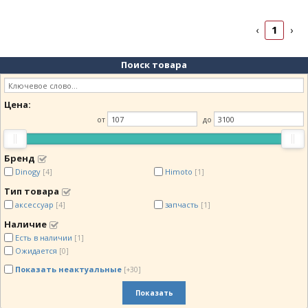
1
‹
›
Поиск товара
Цена:
от
до
Бренд
Dinogy
Himoto
[4]
[1]
Тип товара
аксессуар
запчасть
[4]
[1]
Наличие
Есть в наличии
[1]
Ожидается
[0]
Показать неактуальные
[+30]
Показать