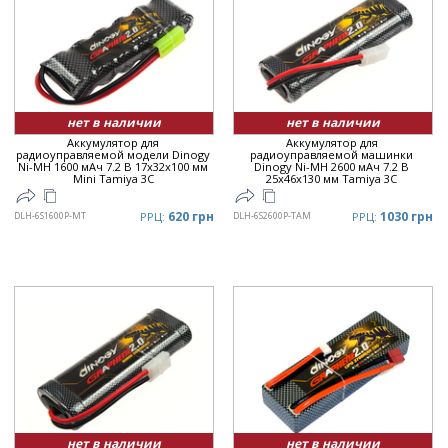
Дата
▼
Цена
▲
Цена
▼
нет в наличии
нет в наличии
Аккумулятор для
Аккумулятор для
радиоуправляемой модели Dinogy
радиоуправляемой машинки
Ni-MH 1600 мАч 7.2 В 17x32x100 мм
Dinogy Ni-MH 2600 мАч 7.2 В
Mini Tamiya 3C
25x46x130 мм Tamiya 3C
620 грн
1030 грн
DLH-6S1600P-MT
РРЦ:
DLH-6S2600P-TAM
РРЦ:
нет в наличии
нет в наличии