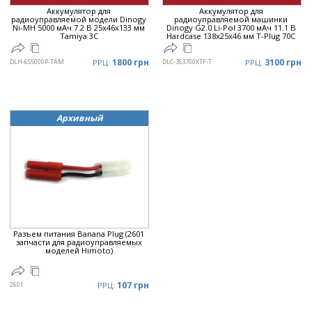
Аккумулятор для
Аккумулятор для
радиоуправляемой модели Dinogy
радиоуправляемой машинки
Ni-MH 5000 мАч 7.2 В 25x46x133 мм
Dinogy G2.0 Li-Pol 3700 мАч 11.1 В
Tamiya 3C
Hardcase 138x25x46 мм T-Plug 70C
1800 грн
3100 грн
DLH-6S5000P-TAM
РРЦ:
DLC-3S3700XTF-T
РРЦ:
Архивный
Разъем питания Banana Plug (2601
запчасти для радиоуправляемых
моделей Himoto)
107 грн
2601
РРЦ: