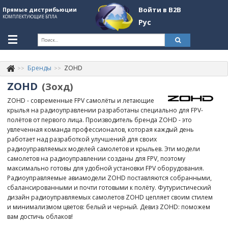
Войти в B2B
Прямые дистрибьюции
КОМПЛЕКТУЮЩИЕ БПЛА
Рус
Укр
Рус
Бренды
ZOHD
Контакты
+380507774092
ZOHD
(Зохд)
Информация о компании
ZOHD - современные FPV самолёты и летающие
крылья на радиоуправлении разработаны специально для FPV-
About Company
полётов от первого лица. Производитель бренда ZOHD - это
увлеченная команда профессионалов, которая каждый день
Обзоры
работает над разработкой улучшений для своих
радиоуправляемых моделей самолетов и крыльев. Эти модели
Категории
самолетов на радиоуправлении созданы для FPV, поэтому
максимально готовы для удобной установки FPV оборудования.
Бренды
Радиоуправляемые авиамодели ZOHD поставляются собранными,
сбалансированными и почти готовыми к полёту. Футуристический
Войти в B2B
дизайн радиоуправляемых самолетов ZOHD цепляет своим стилем
и минимализмом цветов: белый и черный. Девиз ZOHD: поможем
Стать партнером
вам достичь облаков!