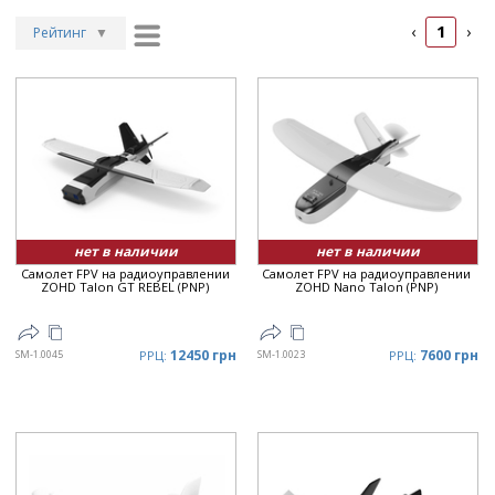
1
‹
›
Рейтинг
▼
Рейтинг
▲
Дата
▲
Дата
▼
Цена
▲
Цена
▼
нет в наличии
нет в наличии
Самолет FPV на радиоуправлении
Самолет FPV на радиоуправлении
ZOHD Talon GT REBEL (PNP)
ZOHD Nano Talon (PNP)
12450 грн
7600 грн
SM-1.0045
РРЦ:
SM-1.0023
РРЦ: