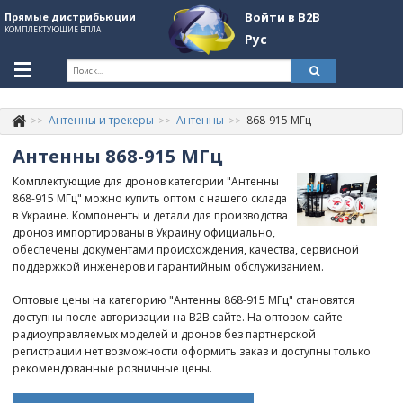
Войти в B2B
Прямые дистрибьюции
КОМПЛЕКТУЮЩИЕ БПЛА
Рус
Укр
Рус
Антенны и трекеры
Антенны
868-915 МГц
Контакты
+380507774092
Антенны 868-915 МГц
Информация о компании
Комплектующие для дронов категории "Антенны
868-915 МГц" можно купить оптом с нашего склада
About Company
в Украине. Компоненты и детали для производства
дронов импортированы в Украину официально,
Обзоры
обеспечены документами происхождения, качества, сервисной
поддержкой инженеров и гарантийным обслуживанием.
Категории
Оптовые цены на категорию "Антенны 868-915 МГц" становятся
Бренды
доступны после авторизации на B2B сайте. На оптовом сайте
радиоуправляемых моделей и дронов без партнерской
Войти в B2B
регистрации нет возможности оформить заказ и доступны только
рекомендованные розничные цены.
Стать партнером