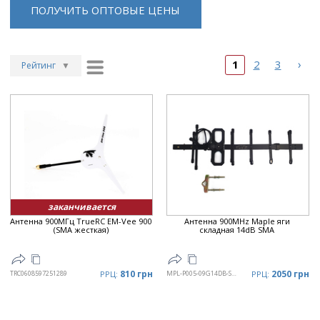
ПОЛУЧИТЬ ОПТОВЫЕ ЦЕНЫ
›
1
2
3
Рейтинг
▼
Рейтинг
▲
Дата
▲
Дата
▼
Цена
▲
Цена
▼
заканчивается
Антенна 900МГц TrueRC EM-Vee 900
Антенна 900MHz Maple яги
(SMA жесткая)
складная 14dB SMA
810 грн
2050 грн
TRC0608597251289
РРЦ:
MPL-P005-09G14DB-SMA-FLD
РРЦ: