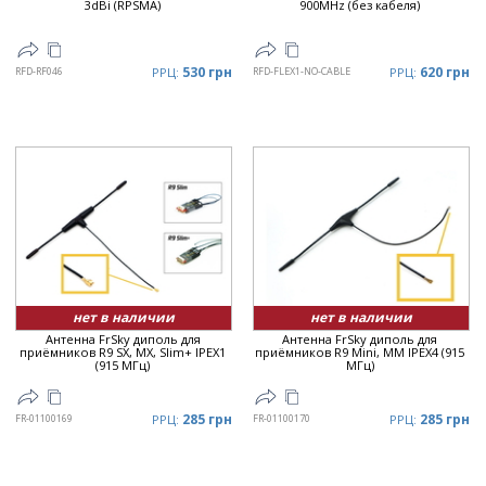
3dBi (RPSMA)
900MHz (без кабеля)
530 грн
620 грн
RFD-RF046
РРЦ:
RFD-FLEX1-NO-CABLE
РРЦ:
нет в наличии
нет в наличии
Антенна FrSky диполь для
Антенна FrSky диполь для
приёмников R9 SX, MX, Slim+ IPEX1
приёмников R9 Mini, MM IPEX4 (915
(915 МГц)
МГц)
285 грн
285 грн
FR-01100169
РРЦ:
FR-01100170
РРЦ: