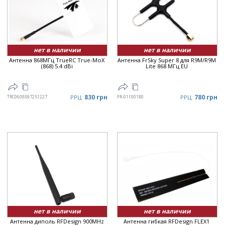
нет в наличии
нет в наличии
Антенна 868МГц TrueRC True-MoX
Антенна FrSky Super 8 для R9M/R9M
(868) 5.4 dBi
Lite 868 МГц EU
830 грн
780 грн
TRC0608597251227
РРЦ:
FR-01100180
РРЦ:
нет в наличии
нет в наличии
Антенна диполь RFDesign 900MHz
Антенна гибкая RFDesign FLEX1