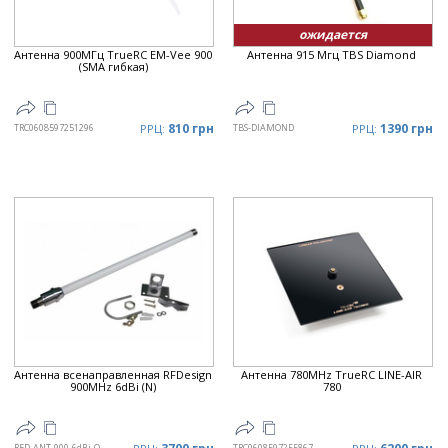
ожидается
Антенна 900МГц TrueRC EM-Vee 900
Антенна 915 Мгц TBS Diamond
(SMA гибкая)
810 грн
1390 грн
TRC0608597251296
РРЦ:
TBS-DIAMOND
РРЦ:
Антенна всенаправленная RFDesign
Антенна 780MHz TrueRC LINE-AIR
900MHz 6dBi (N)
780
RFD-ANT-900-6dBi-OMNI-N
TRC0608597255867