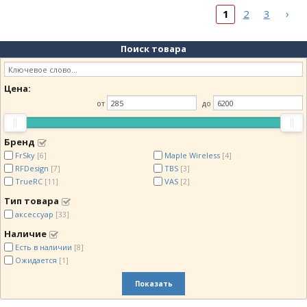
›
1
2
3
Поиск товара
Цена:
от
до
Бренд
FrSky
Maple Wireless
[6]
[4]
RFDesign
TBS
[7]
[3]
TrueRC
VAS
[11]
[2]
Тип товара
аксессуар
[33]
Наличие
Есть в наличии
[8]
Ожидается
[1]
Показать