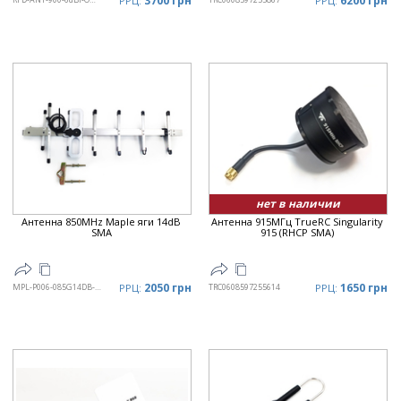
3700 грн
6200 грн
РРЦ:
РРЦ:
нет в наличии
Антенна 850MHz Maple яги 14dB
Антенна 915МГц TrueRC Singularity
SMA
915 (RHCP SMA)
2050 грн
1650 грн
MPL-P006-085G14DB-SMA
РРЦ:
TRC0608597255614
РРЦ: