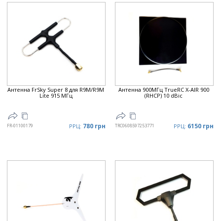
Антенна FrSky Super 8 для R9M/R9M
Антенна 900МГц TrueRC X-AIR 900
Lite 915 МГц
(RHCP) 10 dBic
780 грн
6150 грн
FR-01100179
РРЦ:
TRC0608597253771
РРЦ: