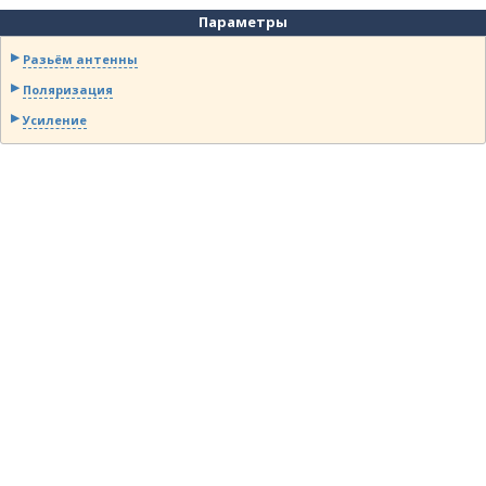
Параметры
Разьём антенны
Поляризация
Усиление