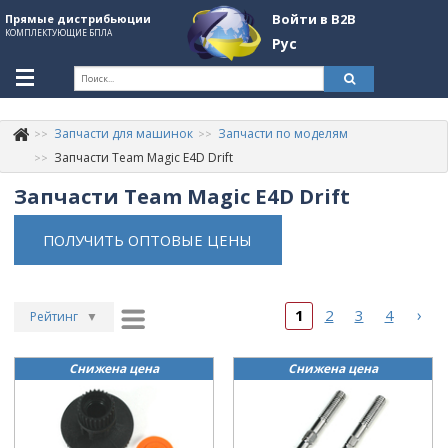
Войти в B2B
Прямые дистрибьюции
КОМПЛЕКТУЮЩИЕ БПЛА
Рус
Укр
Рус
Запчасти для машинок
Запчасти по моделям
Контакты
+380507774092
Запчасти Team Magic E4D Drift
Запчасти Team Magic E4D Drift
Информация о компании
About Company
ПОЛУЧИТЬ ОПТОВЫЕ ЦЕНЫ
Обзоры
Категории
›
1
2
3
4
Рейтинг
▼
Бренды
Рейтинг
▲
Снижена цена
Снижена цена
Дата
▲
Войти в B2B
Дата
▼
Стать партнером
Цена
▲