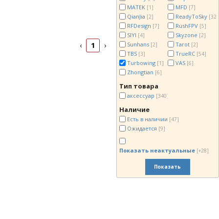
MATEK
MFD
[1]
[7]
QianJia
ReadyToSky
[2]
[32]
RFDesign
RushFPV
[7]
[5]
SIYI
Skyzone
[4]
[2]
1
Sunhans
Tarot
‹
›
[2]
[2]
TBS
TrueRC
[3]
[54]
Turbowing
VAS
[1]
[6]
Zhongtian
[6]
Тип товара
аксессуар
[340]
Наличие
Есть в наличии
[47]
Ожидается
[9]
Показать неактуальные
[+28]
Показать