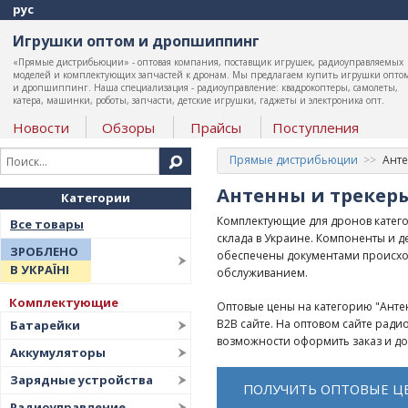
рус
Игрушки оптом и дропшиппинг
«Прямые дистрибьюции» - оптовая компания, поставщик игрушек, радиоуправляемых
моделей и комплектующих запчастей к дронам. Мы предлагаем купить игрушки опто
и дропшиппинг. Наша специализация - радиоуправление: квадрокоптеры, самолеты,
катера, машинки, роботы, запчасти, детские игрушки, гаджеты и электроника опт.
Новости
Обзоры
Прайсы
Поступления
Прямые дистрибьюции
Анте
Антенны и трекер
Категории
Комплектующие для дронов катего
Все товары
склада в Украине. Компоненты и 
ЗРОБЛЕНО
обеспечены документами происхо
В УКРАЇНІ
обслуживанием.
Комплектующие
Оптовые цены на категорию "Антен
B2B сайте. На оптовом сайте рад
Батарейки
возможности оформить заказ и д
Аккумуляторы
Зарядные устройства
ПОЛУЧИТЬ ОПТОВЫЕ Ц
Радиоуправление