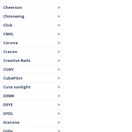
Cheerson
Chinowing
Click
CNHL
Corona
Crazon
Creative Nails
CUAV
CubePilot
Cute sunlight
DEMK
DEYE
DFDL
Diatone
DiFly