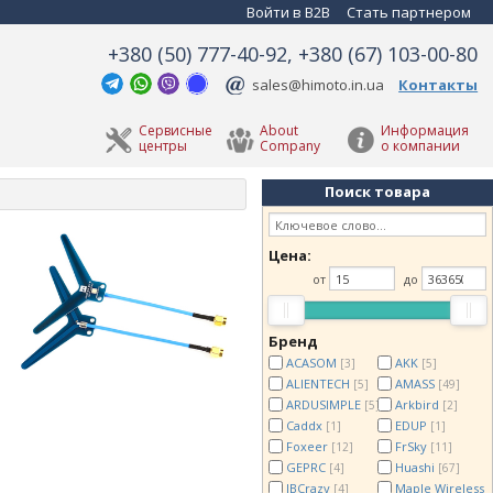
Войти в B2B
Стать партнером
+380 (50) 777-40-92, +380 (67) 103-00-80
sales@himoto.in.ua
Контакты
Сервисные
About
Информация
центры
Company
о компании
Поиск товара
Цена:
от
до
Бренд
ACASOM
AKK
[3]
[5]
ALIENTECH
AMASS
[5]
[49]
ARDUSIMPLE
Arkbird
[5]
[2]
Caddx
EDUP
[1]
[1]
Foxeer
FrSky
[12]
[11]
GEPRC
Huashi
[4]
[67]
IBCrazy
Maple Wireless
[4]
[