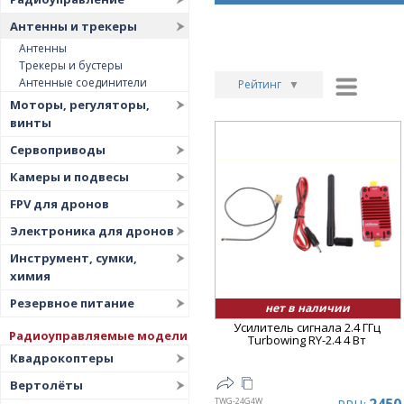
Антенны и трекеры
Антенны
Трекеры и бустеры
Антенные соединители
Рейтинг
▼
Моторы, регуляторы,
Рейтинг
▲
винты
Дата
▲
Сервоприводы
Дата
▼
Камеры и подвесы
Цена
▲
FPV для дронов
Цена
▼
Электроника для дронов
Инструмент, сумки,
химия
Резервное питание
нет в наличии
Усилитель сигнала 2.4 ГГц
Радиоуправляемые модели
Turbowing RY-2.4 4 Вт
Квадрокоптеры
Вертолёты
TWG-24G4W