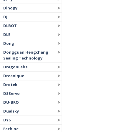
Dinogy
DJI
DLBOT
DLE
Dong
Dongguan Hengchang
Sealing Technology
DragonLabs
Dreanique
Drotek
DSServo
DU-BRO
Dualsky
DYS
Eachine