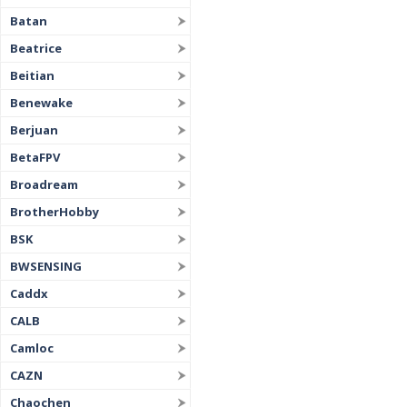
Batan
Beatrice
Beitian
Benewake
Berjuan
BetaFPV
Broadream
BrotherHobby
BSK
BWSENSING
Caddx
CALB
Camloc
CAZN
Chaochen