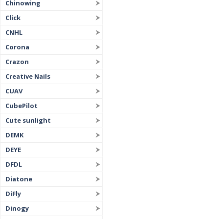
Chinowing
Click
CNHL
Corona
Crazon
Creative Nails
CUAV
CubePilot
Cute sunlight
DEMK
DEYE
DFDL
Diatone
DiFly
Dinogy