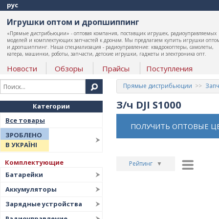
рус
Игрушки оптом и дропшиппинг
«Прямые дистрибьюции» - оптовая компания, поставщик игрушек, радиоуправляемых
моделей и комплектующих запчастей к дронам. Мы предлагаем купить игрушки опто
и дропшиппинг. Наша специализация - радиоуправление: квадрокоптеры, самолеты,
катера, машинки, роботы, запчасти, детские игрушки, гаджеты и электроника опт.
Новости
Обзоры
Прайсы
Поступления
Прямые дистрибьюции
Запч
З/ч DJI S1000
Категории
Все товары
ПОЛУЧИТЬ ОПТОВЫЕ Ц
ЗРОБЛЕНО
В УКРАЇНІ
Комплектующие
Рейтинг
▼
Батарейки
Рейтинг
▲
Аккумуляторы
Дата
▲
Зарядные устройства
Дата
▼
Радиоуправление