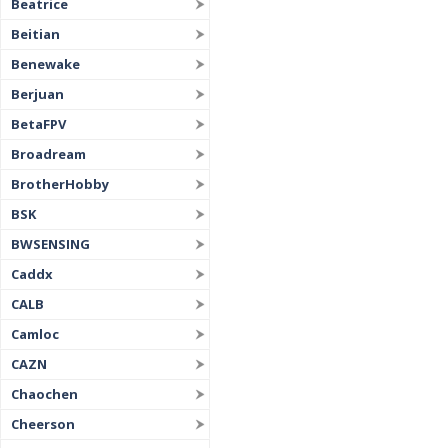
Beatrice
Beitian
Benewake
Berjuan
BetaFPV
Broadream
BrotherHobby
BSK
BWSENSING
Caddx
CALB
Camloc
CAZN
Chaochen
Cheerson