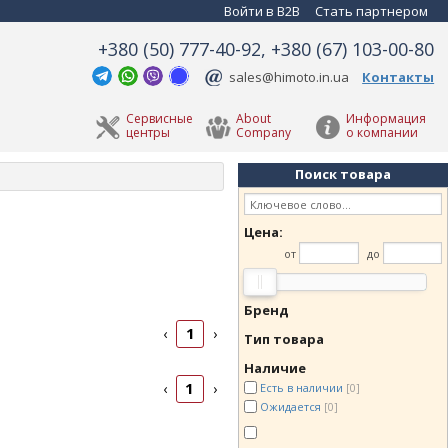
Войти в B2B
Стать партнером
+380 (50) 777-40-92, +380 (67) 103-00-80
sales@himoto.in.ua
Контакты
Сервисные
About
Информация
центры
Company
о компании
Поиск товара
Цена:
от
до
Бренд
1
‹
›
Тип товара
Наличие
1
‹
›
Есть в наличии
[0]
Ожидается
[0]