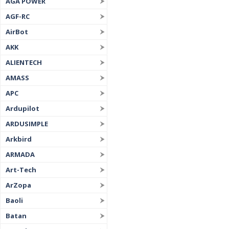
AGA POWER
AGF-RC
AirBot
AKK
ALIENTECH
AMASS
APC
Ardupilot
ARDUSIMPLE
Arkbird
ARMADA
Art-Tech
ArZopa
Baoli
Batan