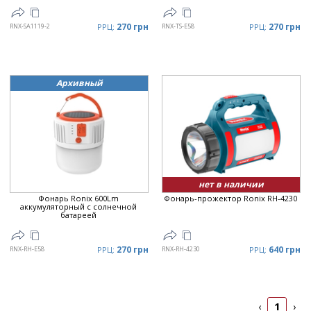
270 грн
270 грн
RNX-SA1119-2
РРЦ:
RNX-TS-E58
РРЦ:
Архивный
нет в наличии
Фонарь Ronix 600Lm
Фонарь-прожектор Ronix RH-4230
аккумуляторный с солнечной
батареей
270 грн
640 грн
RNX-RH-E58
РРЦ:
RNX-RH-4230
РРЦ:
1
‹
›