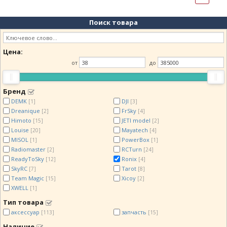
Поиск товара
Цена:
от
до
Бренд
DEMK
DJI
[1]
[3]
Dreanique
FrSky
[2]
[4]
Himoto
JETI model
[15]
[2]
Louise
Mayatech
[20]
[4]
MISOL
PowerBox
[1]
[1]
Radiomaster
RCTurn
[2]
[24]
ReadyToSky
Ronix
[12]
[4]
SkyRC
Tarot
[7]
[8]
Team Magic
Xicoy
[15]
[2]
XWELL
[1]
Тип товара
аксессуар
запчасть
[113]
[15]
Наличие