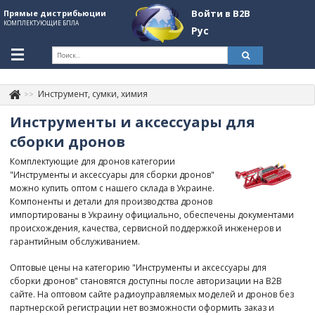
Войти в B2B
Прямые дистрибьюции
КОМПЛЕКТУЮЩИЕ БПЛА
Рус
Укр
Рус
Инструмент, сумки, химия
Контакты
+380507774092
Инструменты и аксессуары для
Информация о компании
сборки дронов
Комплектующие для дронов категории
About Company
"Инструменты и аксессуары для сборки дронов"
можно купить оптом с нашего склада в Украине.
Обзоры
Компоненты и детали для производства дронов
импортированы в Украину официально, обеспечены документами
Категории
происхождения, качества, сервисной поддержкой инженеров и
гарантийным обслуживанием.
Бренды
Оптовые цены на категорию "Инструменты и аксессуары для
Войти в B2B
сборки дронов" становятся доступны после авторизации на B2B
сайте. На оптовом сайте радиоуправляемых моделей и дронов без
Стать партнером
партнерской регистрации нет возможности оформить заказ и