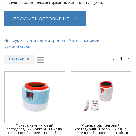
доступны только рекомендованные розничные цены.
ПОЛУЧИТЬ ОПТОВЫЕ ЦЕНЫ
Инструменты для сборки дронов
Модельная химия
Сумки и кейсы
1
‹
›
Рейтинг
▼
Рейтинг
▲
Дата
▲
Дата
▼
Цена
▲
Цена
▼
Фонарь кемпинговый
Фонарь кемпинговый
светодиодный Ronix SA1119-2 на
светодиодный Ronix TS-E58 на
солнечной батарее + повербанк
солнечной батарее + повербанк