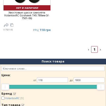
нет в наличии
Хвостовые шасси самолёта
VolantexRC Goshawk T45 780мм (V-
7501-06)
118 грн
V-7501-06
РРЦ:
1
‹
›
Поиск товара
Цена:
от
до
Бренд
VolantexRC
[9]
Тип товара