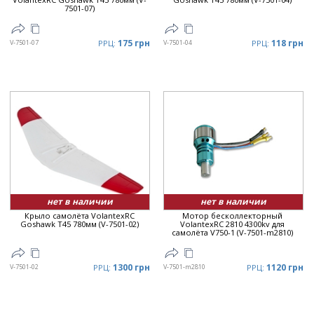
7501-07)
175 грн
118 грн
V-7501-07
РРЦ:
V-7501-04
РРЦ:
нет в наличии
нет в наличии
Крыло самолёта VolantexRC
Мотор бесколлекторный
Goshawk T45 780мм (V-7501-02)
VolantexRC 2810 4300kv для
самолёта V750-1 (V-7501-m2810)
1300 грн
1120 грн
V-7501-02
РРЦ:
V-7501-m2810
РРЦ: