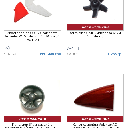
Цена
▲
Цена
▼
нет в наличии
Хвостовое оперение самолёта
Вентилятор для импеллера 64мм
VolantexRC Goshawk T45 780мм (V-
(V-p64mm)
7501-03)
480 грн
285 грн
V-7501-03
РРЦ:
V-p64mm
РРЦ:
нет в наличии
нет в наличии
Импеллер 64мм самолёта
Капот самолёта VolantexRC
VolantexRC Goshawk T45 780мм (V-
Goshawk T45 780мм (V-7501-04)