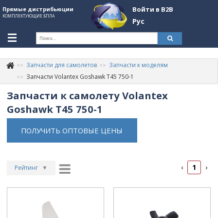
Войти в B2B
Прямые дистрибьюции
КОМПЛЕКТУЮЩИЕ БПЛА
Рус
Укр
Рус
Запчасти для самолетов
Запчасти к моделям
Контакты
+380507774092
Запчасти Volantex Goshawk T45 750-1
Запчасти к самолету Volantex
Информация о компании
Goshawk T45 750-1
About Company
ПОЛУЧИТЬ ОПТОВЫЕ ЦЕНЫ
Обзоры
Категории
1
‹
›
Бренды
Рейтинг
▼
Рейтинг
▲
Войти в B2B
Дата
▲
Стать партнером
Дата
▼