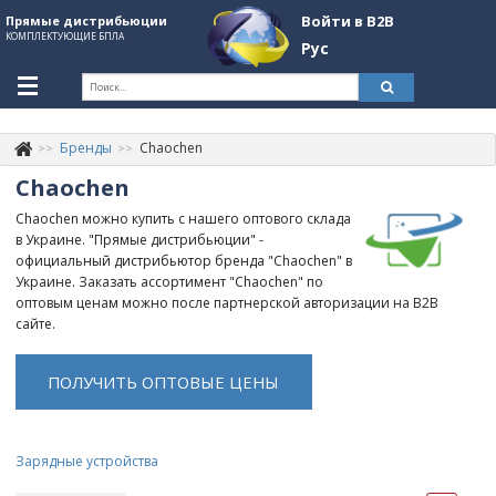
Войти в B2B
Прямые дистрибьюции
КОМПЛЕКТУЮЩИЕ БПЛА
Рус
Укр
Рус
Бренды
Chaochen
Контакты
+380507774092
Chaochen
Информация о компании
Chaochen можно купить с нашего оптового склада
в Украине. "Прямые дистрибьюции" -
About Company
официальный дистрибьютор бренда "Chaochen" в
Украине. Заказать ассортимент "Chaochen" по
Обзоры
оптовым ценам можно после партнерской авторизации на B2B
сайте.
Категории
ПОЛУЧИТЬ ОПТОВЫЕ ЦЕНЫ
Бренды
Войти в B2B
Зарядные устройства
Стать партнером