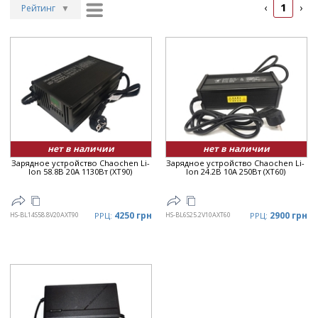
1
‹
›
Рейтинг
▼
Рейтинг
▲
Дата
▲
Дата
▼
Цена
▲
Цена
▼
нет в наличии
нет в наличии
Зарядное устройство Chaochen Li-
Зарядное устройство Chaochen Li-
Ion 58.8В 20А 1130Вт (XT90)
Ion 24.2В 10А 250Вт (XT60)
4250 грн
2900 грн
HS-BL14S58.8V20AXT90
РРЦ:
HS-BL6S25.2V10AXT60
РРЦ: