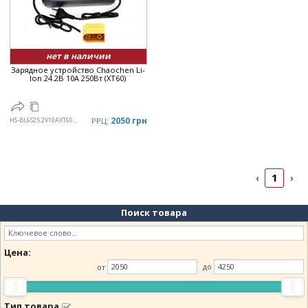
нет в наличии
Зарядное устройство Chaochen Li-
Ion 24.2В 10А 250Вт (XT60)
2050 грн
HS-BL6S25.2V10AXT60ABS
РРЦ:
1
‹
›
Поиск товара
Цена:
от
до
Тип товара