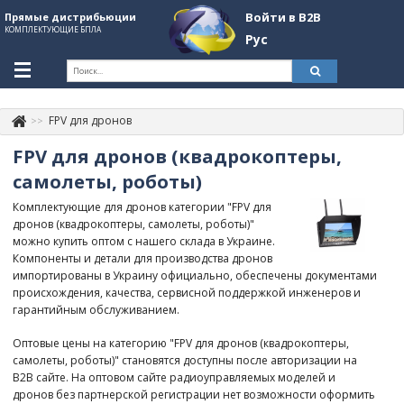
Войти в B2B
Прямые дистрибьюции
КОМПЛЕКТУЮЩИЕ БПЛА
Рус
Укр
Рус
FPV для дронов
Контакты
+380507774092
FPV для дронов (квадрокоптеры,
Информация о компании
самолеты, роботы)
Комплектующие для дронов категории "FPV для
About Company
дронов (квадрокоптеры, самолеты, роботы)"
можно купить оптом с нашего склада в Украине.
Обзоры
Компоненты и детали для производства дронов
импортированы в Украину официально, обеспечены документами
Категории
происхождения, качества, сервисной поддержкой инженеров и
гарантийным обслуживанием.
Бренды
Оптовые цены на категорию "FPV для дронов (квадрокоптеры,
Войти в B2B
самолеты, роботы)" становятся доступны после авторизации на
B2B сайте. На оптовом сайте радиоуправляемых моделей и
Стать партнером
дронов без партнерской регистрации нет возможности оформить