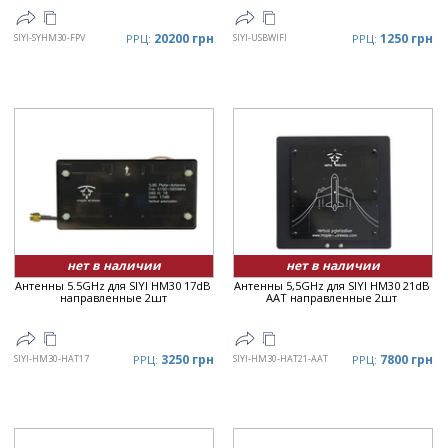
20200 грн
1250 грн
SIYI-SYHM30-FPV
РРЦ:
SIYI-USBWIFI
РРЦ:
нет в наличии
нет в наличии
Антенны 5.5GHz для SIYI HM30 17dB
Антенны 5,5GHz для SIYI HM30 21dB
направленные 2шт
AAT направленные 2шт
3250 грн
7800 грн
SIYI-HM30-HAT17
РРЦ:
SIYI-HM30-HAT21-AAT
РРЦ: