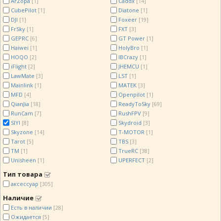
ArZopa
Caddx
[1]
[14]
CubePilot
Diatone
[1]
[1]
DJI
Foxeer
[1]
[19]
FrSky
FXT
[1]
[3]
GEPRC
GT Power
[6]
[1]
Haiwei
HolyBro
[1]
[1]
HOQO
IBCrazy
[2]
[1]
iFlight
JHEMCU
[2]
[1]
LawMate
LST
[3]
[1]
Mainlink
MATEK
[1]
[3]
MFD
Openpilot
[4]
[1]
QianJia
ReadyToSky
[18]
[69]
RunCam
RushFPV
[7]
[9]
SIYI
Skydroid
[8]
[3]
Skyzone
T-MOTOR
[14]
[1]
Tarot
TBS
[5]
[3]
TM
TrueRC
[1]
[38]
Unisheen
UPERFECT
[1]
[2]
Тип товара
аксессуар
[305]
Наличие
Есть в наличии
[28]
Ожидается
[5]