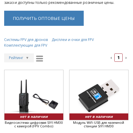
заказ и доступны только рекомендованные розничные цены.
ПОЛУЧИТЬ ОПТОВЫЕ ЦЕНЫ
Системы FPV для дронов
Дисплеи и очки для FPV
Комплектующие для FPV
1
‹
›
Рейтинг
▼
Рейтинг
▲
Дата
▲
Дата
▼
Цена
▲
Цена
▼
нет в наличии
нет в наличии
Видеосистема цифровая SIYI HM30
Модуль WiFi USB для наземной
с камерой (FPV Combo)
станции SIYI HM30