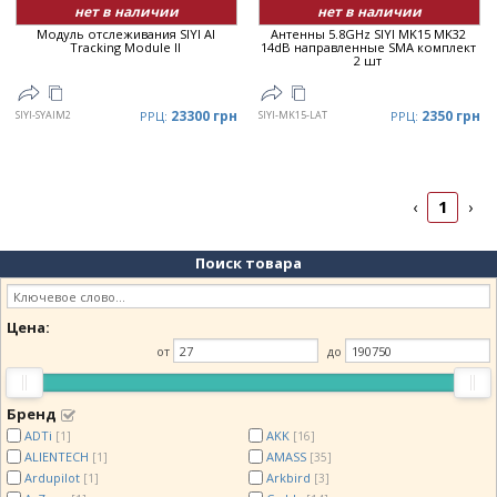
нет в наличии
нет в наличии
Модуль отслеживания SIYI AI
Антенны 5.8GHz SIYI MK15 MK32
Tracking Module II
14dB направленные SMA комплект
2 шт
23300 грн
2350 грн
SIYI-SYAIM2
РРЦ:
SIYI-MK15-LAT
РРЦ:
1
‹
›
Поиск товара
Цена:
от
до
Бренд
ADTi
AKK
[1]
[16]
ALIENTECH
AMASS
[1]
[35]
Ardupilot
Arkbird
[1]
[3]