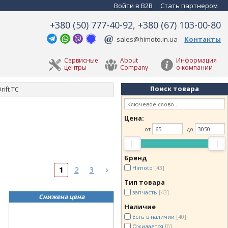
Войти в B2B
Стать партнером
+380 (50) 777-40-92, +380 (67) 103-00-80
sales@himoto.in.ua
Контакты
Сервисные
About
Информация
центры
Company
о компании
Поиск товара
ift TC
Цена:
от
до
Бренд
Himoto
›
[43]
1
2
3
Тип товара
запчасть
[43]
Снижена цена
Наличие
Есть в наличии
[40]
Ожидается
[0]