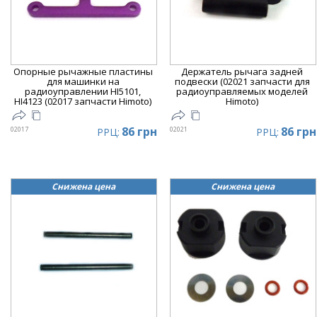
Опорные рычажные пластины
Держатель рычага задней
для машинки на
подвески (02021 запчасти для
радиоуправлении HI5101,
радиоуправляемых моделей
HI4123 (02017 запчасти Himoto)
Himoto)
86 грн
86 грн
02017
02021
РРЦ:
РРЦ:
Снижена цена
Снижена цена