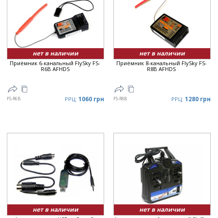
нет в наличии
нет в наличии
Приёмник 6-канальный FlySky FS-
Приёмник 8-канальный FlySky FS-
R6B AFHDS
R8B AFHDS
1060 грн
1280 грн
FS-R6B
РРЦ:
FS-R8B
РРЦ:
нет в наличии
нет в наличии