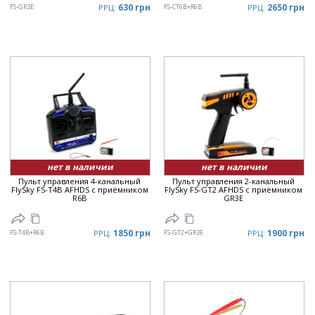
630 грн
2650 грн
FS-GR3E
РРЦ:
FS-CT6B+R6B
РРЦ:
нет в наличии
нет в наличии
Пульт управления 4-канальный
Пульт управления 2-канальный
FlySky FS-T4B AFHDS с приёмником
FlySky FS-GT2 AFHDS с приёмником
R6B
GR3E
1850 грн
1900 грн
FS-T4B+R6B
РРЦ:
FS-GT2+GR3E
РРЦ: