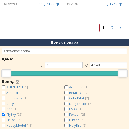
3400 грн
1280 грн
FS-i6X+X6B
РРЦ:
FS-iA10B
РРЦ:
›
1
2
Поиск товара
Цена:
от
до
Бренд
ALIENTECH
Ardupilot
[1]
[1]
Arkbird
BetaFPV
[1]
[10]
Chinowing
CubePilot
[1]
[2]
DiFly
DragonLabs
[1]
[2]
DYS
EMAX
[1]
[1]
FlySky
Foxeer
[22]
[2]
FrSky
Futaba
[83]
[3]
HappyModel
HolyBro
[15]
[2]