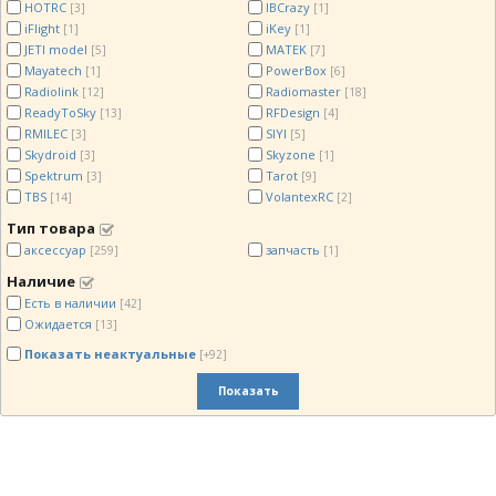
HOTRC
IBCrazy
[3]
[1]
iFlight
iKey
[1]
[1]
JETI model
MATEK
[5]
[7]
Mayatech
PowerBox
[1]
[6]
Radiolink
Radiomaster
[12]
[18]
ReadyToSky
RFDesign
[13]
[4]
RMILEC
SIYI
[3]
[5]
Skydroid
Skyzone
[3]
[1]
Spektrum
Tarot
[3]
[9]
TBS
VolantexRC
[14]
[2]
Тип товара
аксессуар
запчасть
[259]
[1]
Наличие
Есть в наличии
[42]
Ожидается
[13]
Показать неактуальные
[+92]
Показать