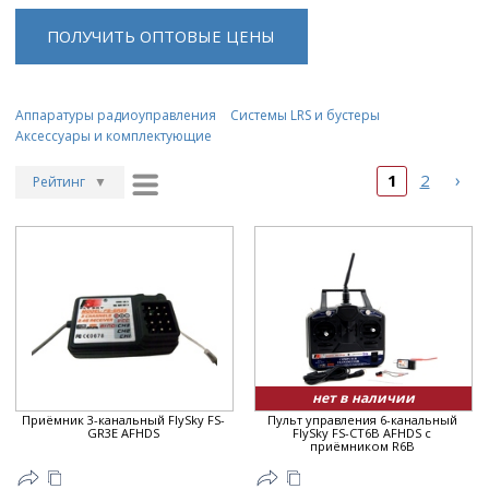
ПОЛУЧИТЬ ОПТОВЫЕ ЦЕНЫ
Аппаратуры радиоуправления
Системы LRS и бустеры
Аксессуары и комплектующие
›
1
2
Рейтинг
▼
Рейтинг
▲
Дата
▲
Дата
▼
Цена
▲
Цена
▼
нет в наличии
Приёмник 3-канальный FlySky FS-
Пульт управления 6-канальный
GR3E AFHDS
FlySky FS-CT6B AFHDS с
приёмником R6B