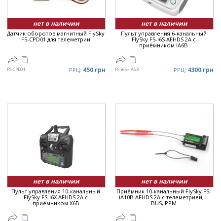
нет в наличии
нет в наличии
Датчик оборотов магнитный FlySky
Пульт управления 6-канальный
FS-CPD01 для телеметрии
FlySky FS-I6S AFHDS 2A с
приёмником IA6B
450 грн
4300 грн
FS-CPD01
РРЦ:
FS-i6S+iA6B
РРЦ:
нет в наличии
нет в наличии
Пульт управления 10-канальный
Приёмник 10-канальный FlySky FS-
FlySky FS-I6X AFHDS 2A с
iA10B AFHDS 2A с телеметрией, i-
приёмником X6B
BUS, PPM