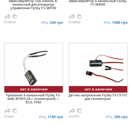
Авиасимулятор USB-кабель 8-
Авиасимулятор 6-канальный FlySky
канальный для аппаратур
FS-SM600
управления FlySky FS-SM100
340 грн
1900 грн
FS-SM100
РРЦ:
FS-SM600
РРЦ:
нет в наличии
нет в наличии
Приёмник 6-канальный FlySky FS-
Датчик напряжения FlySky FS-CVT01
IA6B AFHDS 2A с телеметрией, i-
для телеметрии
BUS, PPM
1190 грн
290 грн
FS-IA6B
РРЦ:
FS-CVT01
РРЦ: