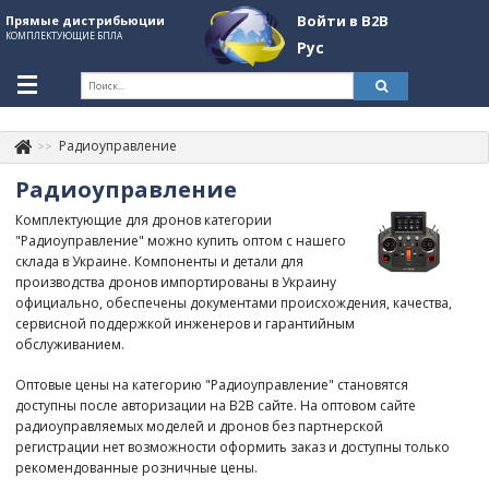
Войти в B2B
Прямые дистрибьюции
КОМПЛЕКТУЮЩИЕ БПЛА
Рус
Укр
Рус
Радиоуправление
Контакты
+380507774092
Радиоуправление
Информация о компании
Комплектующие для дронов категории
"Радиоуправление" можно купить оптом с нашего
About Company
склада в Украине. Компоненты и детали для
производства дронов импортированы в Украину
Обзоры
официально, обеспечены документами происхождения, качества,
сервисной поддержкой инженеров и гарантийным
Категории
обслуживанием.
Бренды
Оптовые цены на категорию "Радиоуправление" становятся
доступны после авторизации на B2B сайте. На оптовом сайте
Войти в B2B
радиоуправляемых моделей и дронов без партнерской
регистрации нет возможности оформить заказ и доступны только
Стать партнером
рекомендованные розничные цены.