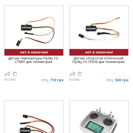
нет в наличии
нет в наличии
Датчик температуры FlySky FS-
Датчик оборотов оптический
CTM01 для телеметрии
FlySky FS-CPD02 для телеметрии
710 грн
560 грн
FS-CTM01
РРЦ:
FS-CPD02
РРЦ: