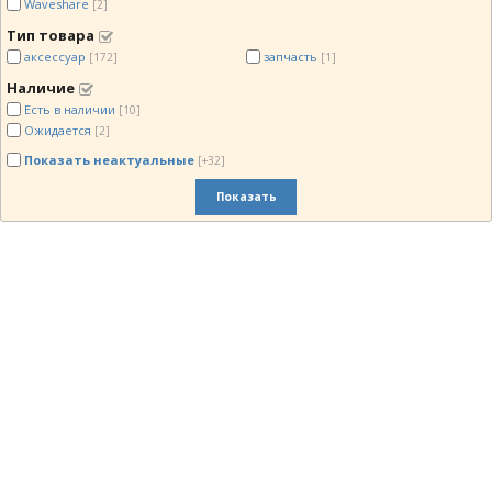
Waveshare
[2]
Тип товара
аксессуар
запчасть
[172]
[1]
Наличие
Есть в наличии
[10]
Ожидается
[2]
Показать неактуальные
[+32]
Показать