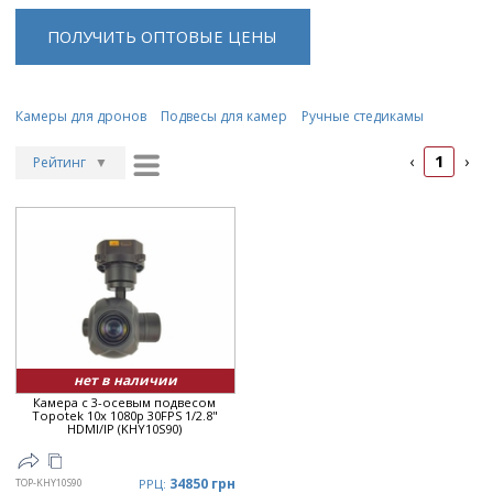
ПОЛУЧИТЬ ОПТОВЫЕ ЦЕНЫ
Камеры для дронов
Подвесы для камер
Ручные стедикамы
1
‹
›
Рейтинг
▼
Рейтинг
▲
Дата
▲
Дата
▼
Цена
▲
Цена
▼
нет в наличии
Камера с 3-осевым подвесом
Topotek 10x 1080p 30FPS 1/2.8"
HDMI/IP (KHY10S90)
34850 грн
TOP-KHY10S90
РРЦ: