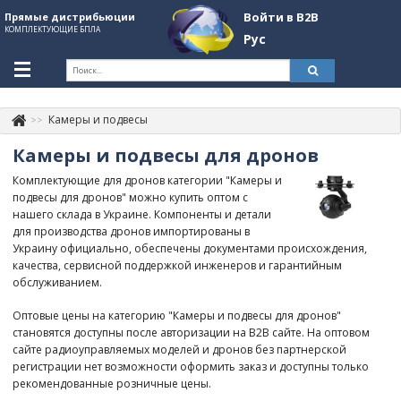
Войти в B2B
Прямые дистрибьюции
КОМПЛЕКТУЮЩИЕ БПЛА
Рус
Укр
Рус
Камеры и подвесы
Контакты
+380507774092
Камеры и подвесы для дронов
Информация о компании
Комплектующие для дронов категории "Камеры и
подвесы для дронов" можно купить оптом с
About Company
нашего склада в Украине. Компоненты и детали
для производства дронов импортированы в
Обзоры
Украину официально, обеспечены документами происхождения,
качества, сервисной поддержкой инженеров и гарантийным
Категории
обслуживанием.
Бренды
Оптовые цены на категорию "Камеры и подвесы для дронов"
становятся доступны после авторизации на B2B сайте. На оптовом
Войти в B2B
сайте радиоуправляемых моделей и дронов без партнерской
регистрации нет возможности оформить заказ и доступны только
Стать партнером
рекомендованные розничные цены.