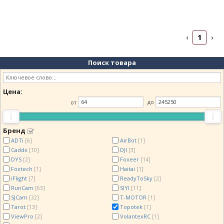
1
‹
›
Поиск товара
Цена:
от
до
Бренд
ADTi
AirBot
[6]
[1]
Caddx
DJI
[10]
[3]
DYS
Foxeer
[2]
[14]
Foxtech
Haitai
[1]
[1]
iFlight
ReadyToSky
[7]
[2]
RunCam
SIYI
[63]
[11]
SJCam
T-MOTOR
[32]
[1]
Tarot
Topotek
[13]
[1]
ViewPro
VolantexRC
[2]
[1]