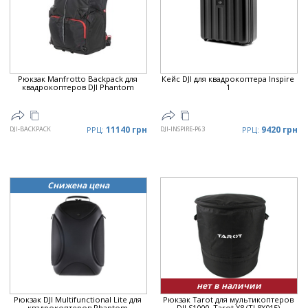
Цена
▲
Цена
▼
Рюкзак Manfrotto Backpack для
Кейс DJI для квадрокоптера Inspire
квадрокоптеров DJI Phantom
1
11140 грн
9420 грн
DJI-BACKPACK
РРЦ:
DJI-INSPIRE-P63
РРЦ:
Снижена цена
нет в наличии
Рюкзак DJI Multifunctional Lite для
Рюкзак Tarot для мультикоптеров
квадрокоптеров Phantom
DJI S1000, Tarot X8 (TL8X015)