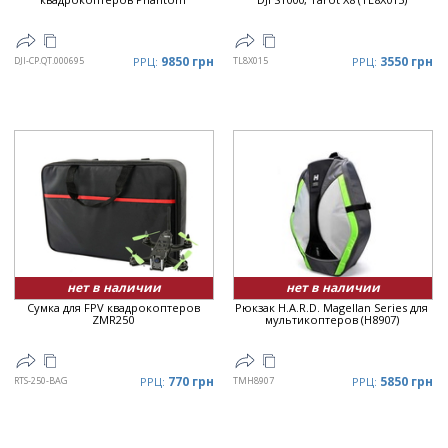
9850 грн
3550 грн
DJI-CP.QT.000695
РРЦ:
TL8X015
РРЦ:
нет в наличии
нет в наличии
Сумка для FPV квадрокоптеров
Рюкзак H.A.R.D. Magellan Series для
ZMR250
мультикоптеров (H8907)
770 грн
5850 грн
RTS-250-BAG
РРЦ:
TMH8907
РРЦ: