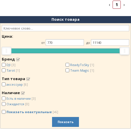
1
‹
›
Поиск товара
Цена:
от
до
Бренд
DJI
ReadyToSky
[3]
[1]
Tarot
Team Magic
[1]
[1]
Тип товара
аксессуар
[6]
Наличие
Есть в наличии
[3]
Ожидается
[0]
Показать неактуальные
[+6]
Показать