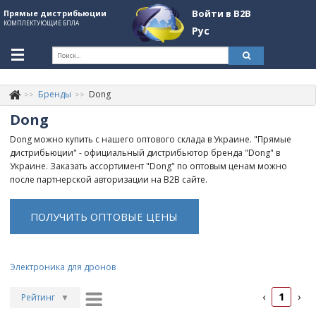
Войти в B2B
Прямые дистрибьюции
КОМПЛЕКТУЮЩИЕ БПЛА
Рус
Укр
Рус
Бренды
Dong
Контакты
+380507774092
Dong
Информация о компании
Dong можно купить с нашего оптового склада в Украине. "Прямые
дистрибьюции" - официальный дистрибьютор бренда "Dong" в
About Company
Украине. Заказать ассортимент "Dong" по оптовым ценам можно
после партнерской авторизации на B2B сайте.
Обзоры
ПОЛУЧИТЬ ОПТОВЫЕ ЦЕНЫ
Категории
Бренды
Электроника для дронов
Войти в B2B
1
‹
›
Стать партнером
Рейтинг
▼