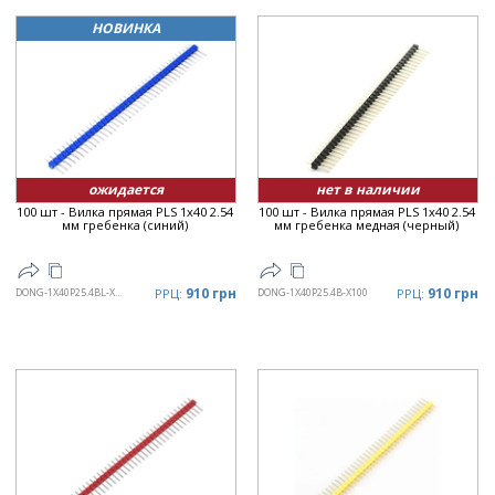
Рейтинг
▲
НОВИНКА
Дата
▲
Дата
▼
Цена
▲
Цена
▼
ожидается
нет в наличии
100 шт - Вилка прямая PLS 1x40 2.54
100 шт - Вилка прямая PLS 1x40 2.54
мм гребенка (синий)
мм гребенка медная (черный)
910 грн
910 грн
DONG-1X40P25.4BL-X100
РРЦ:
DONG-1X40P25.4B-X100
РРЦ: