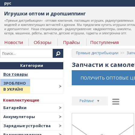
рус
Игрушки оптом и дропшиппинг
«Прямые дистрибьюции» - оптовая компания, поставщик игрушек, радиоуправляемых
моделей и комплектующих запчастей к дронам. Мы предлагаем купить игрушки опто
и дропшиппинг. Наша специализация - радиоуправление: квадрокоптеры, самолеты,
катера, машинки, роботы, запчасти, детские игрушки, гаджеты и электроника опт.
Новости
Обзоры
Прайсы
Поступления
Прямые дистрибьюции
Запч
Запчасти к самолет
Категории
Все товары
ПОЛУЧИТЬ ОПТОВЫЕ Ц
ЗРОБЛЕНО
В УКРАЇНІ
Комплектующие
Рейтинг
▼
Батарейки
Рейтинг
▲
Аккумуляторы
Дата
▲
Зарядные устройства
Дата
▼
Радиоуправление