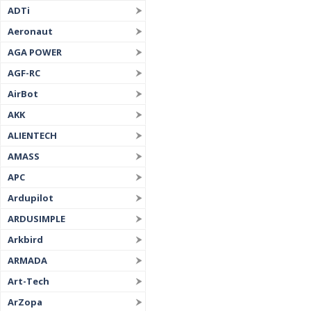
ADTi
Aeronaut
AGA POWER
AGF-RC
AirBot
AKK
ALIENTECH
AMASS
APC
Ardupilot
ARDUSIMPLE
Arkbird
ARMADA
Art-Tech
ArZopa