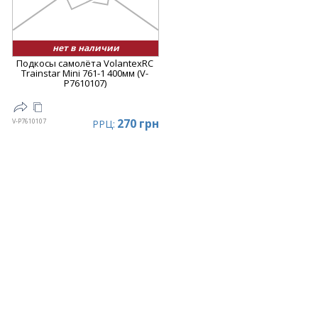
нет в наличии
Подкосы самолёта VolantexRC
Trainstar Mini 761-1 400мм (V-
P7610107)
270 грн
V-P7610107
РРЦ: