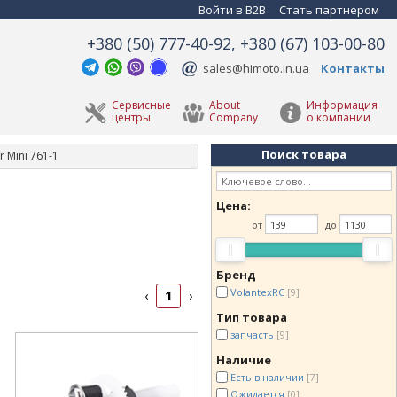
Войти в B2B
Стать партнером
+380 (50) 777-40-92, +380 (67) 103-00-80
sales@himoto.in.ua
Контакты
Сервисные
About
Информация
центры
Company
о компании
Поиск товара
r Mini 761-1
Цена:
от
до
Бренд
VolantexRC
[9]
1
‹
›
Тип товара
запчасть
[9]
Наличие
Есть в наличии
[7]
Ожидается
[0]