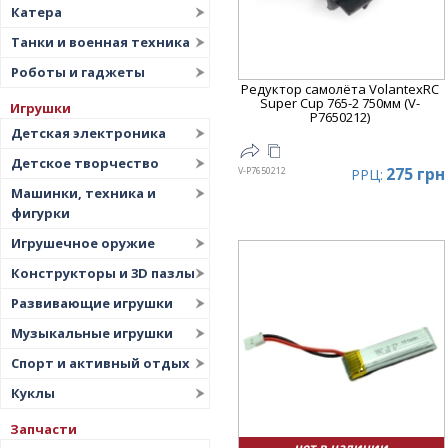
Катера
Танки и военная техника
Роботы и гаджеты
Редуктор самолёта VolantexRC
Super Cup 765-2 750мм (V-
Игрушки
P7650212)
Детская электроника
Детское творчество
275 грн
V-P7650212
РРЦ:
Машинки, техника и
фигурки
Игрушечное оружие
Конструкторы и 3D пазлы
Развивающие игрушки
Музыкальные игрушки
Спорт и активный отдых
Куклы
Запчасти
нет в наличии