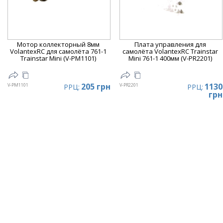
Мотор коллекторный 8мм
Плата управления для
VolantexRC для самолёта 761-1
самолёта VolantexRC Trainstar
Trainstar Mini (V-PM1101)
Mini 761-1 400мм (V-PR2201)
205 грн
1130
V-PM1101
V-PR2201
РРЦ:
РРЦ:
грн