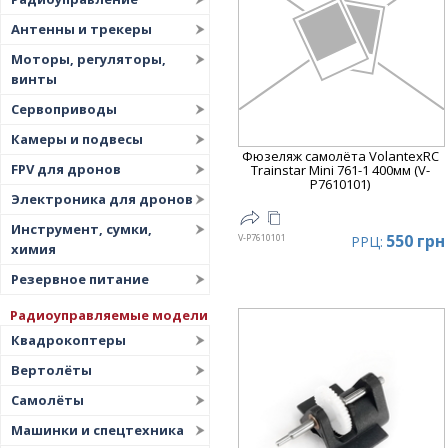
Цена
▲
Антенны и трекеры
Цена
▼
Моторы, регуляторы,
винты
Сервоприводы
Камеры и подвесы
Фюзеляж самолёта VolantexRC
FPV для дронов
Trainstar Mini 761-1 400мм (V-
P7610101)
Электроника для дронов
Инструмент, сумки,
550 грн
V-P7610101
РРЦ:
химия
Резервное питание
Радиоуправляемые модели
Квадрокоптеры
Вертолёты
Самолёты
Машинки и спецтехника