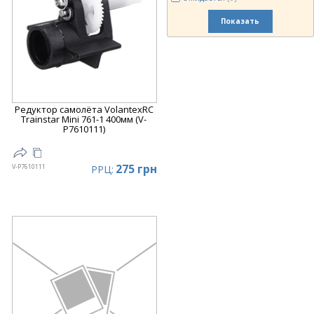
Показать
Редуктор самолёта VolantexRC
Trainstar Mini 761-1 400мм (V-
P7610111)
275 грн
V-P7610111
РРЦ: