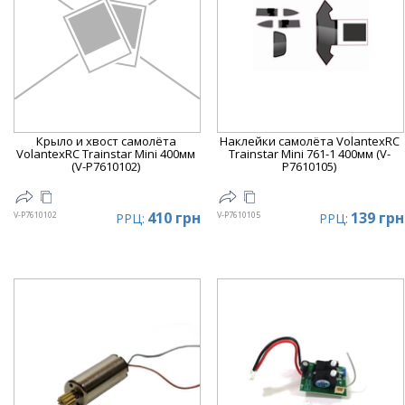
Крыло и хвост самолёта
Наклейки самолёта VolantexRC
VolantexRC Trainstar Mini 400мм
Trainstar Mini 761-1 400мм (V-
(V-P7610102)
P7610105)
410 грн
139 грн
V-P7610102
V-P7610105
РРЦ:
РРЦ: