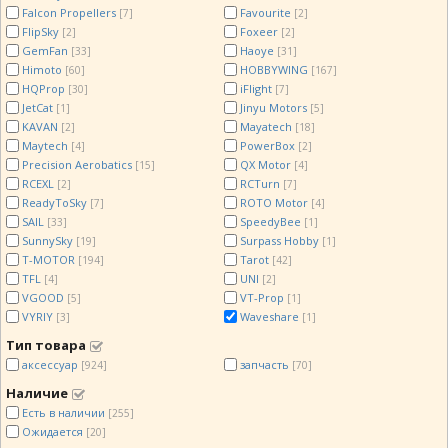
Falcon Propellers
Favourite
[7]
[2]
FlipSky
Foxeer
[2]
[2]
GemFan
Haoye
[33]
[31]
Himoto
HOBBYWING
[60]
[167]
HQProp
iFlight
[30]
[7]
JetCat
Jinyu Motors
[1]
[5]
KAVAN
Mayatech
[2]
[18]
Maytech
PowerBox
[4]
[2]
Precision Aerobatics
QX Motor
[15]
[4]
RCEXL
RCTurn
[2]
[7]
ReadyToSky
ROTO Motor
[7]
[4]
SAIL
SpeedyBee
[33]
[1]
SunnySky
Surpass Hobby
[19]
[1]
T-MOTOR
Tarot
[194]
[42]
TFL
UNI
[4]
[2]
VGOOD
VT-Prop
[5]
[1]
VYRIY
Waveshare
[3]
[1]
Тип товара
аксессуар
запчасть
[924]
[70]
Наличие
Есть в наличии
[255]
Ожидается
[20]