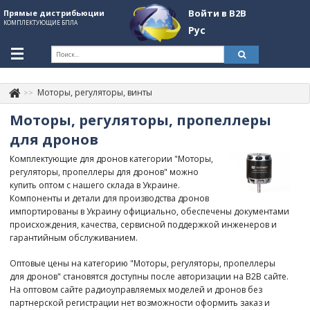
Войти в B2B
Прямые дистрибьюции
КОМПЛЕКТУЮЩИЕ БПЛА
Рус
Укр
Рус
Моторы, регуляторы, винты
Контакты
+380507774092
Моторы, регуляторы, пропеллеры
Информация о компании
для дронов
Комплектующие для дронов категории "Моторы,
About Company
регуляторы, пропеллеры для дронов" можно
купить оптом с нашего склада в Украине.
Обзоры
Компоненты и детали для производства дронов
импортированы в Украину официально, обеспечены документами
Категории
происхождения, качества, сервисной поддержкой инженеров и
гарантийным обслуживанием.
Бренды
Оптовые цены на категорию "Моторы, регуляторы, пропеллеры
Войти в B2B
для дронов" становятся доступны после авторизации на B2B сайте.
На оптовом сайте радиоуправляемых моделей и дронов без
Стать партнером
партнерской регистрации нет возможности оформить заказ и