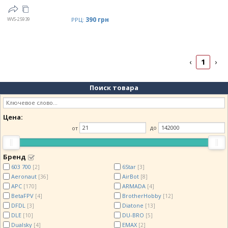
390 грн
WVS-25939
РРЦ:
1
‹
›
Поиск товара
Цена:
от
до
Бренд
603 700
6Star
[2]
[3]
Aeronaut
AirBot
[36]
[8]
APC
ARMADA
[170]
[4]
BetaFPV
BrotherHobby
[4]
[12]
DFDL
Diatone
[3]
[13]
DLE
DU-BRO
[10]
[5]
Dualsky
EMAX
[4]
[2]