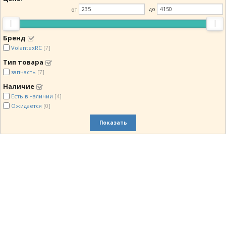
от
до
Бренд
VolantexRC
[7]
Тип товара
запчасть
[7]
Наличие
Есть в наличии
[4]
Ожидается
[0]
Показать