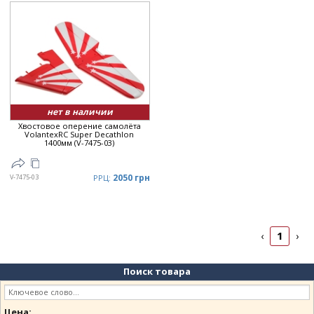
нет в наличии
Хвостовое оперение самолёта
VolantexRC Super Decathlon
1400мм (V-7475-03)
2050 грн
V-7475-03
РРЦ:
1
‹
›
Поиск товара
Цена: