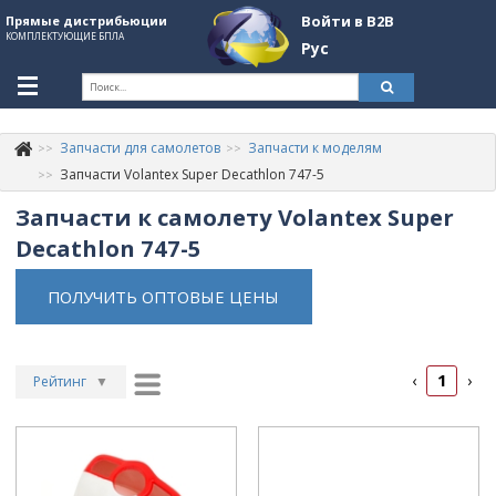
Войти в B2B
Прямые дистрибьюции
КОМПЛЕКТУЮЩИЕ БПЛА
Рус
Укр
Рус
Запчасти для самолетов
Запчасти к моделям
Контакты
+380507774092
Запчасти Volantex Super Decathlon 747-5
Запчасти к самолету Volantex Super
Информация о компании
Decathlon 747-5
About Company
ПОЛУЧИТЬ ОПТОВЫЕ ЦЕНЫ
Обзоры
Категории
1
‹
›
Бренды
Рейтинг
▼
Рейтинг
▲
Войти в B2B
Дата
▲
Стать партнером
Дата
▼