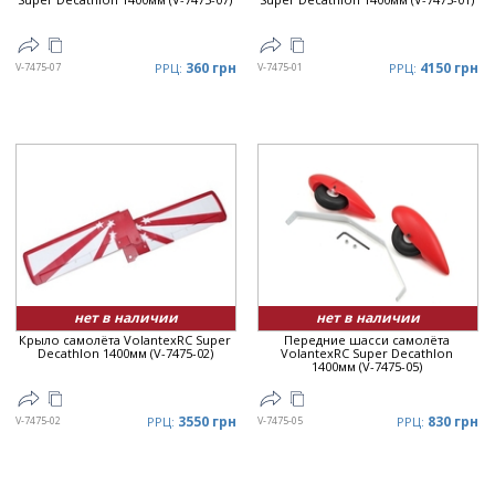
360 грн
4150 грн
V-7475-07
РРЦ:
V-7475-01
РРЦ:
нет в наличии
нет в наличии
Крыло самолёта VolantexRC Super
Передние шасси самолёта
Decathlon 1400мм (V-7475-02)
VolantexRC Super Decathlon
1400мм (V-7475-05)
3550 грн
830 грн
V-7475-02
РРЦ:
V-7475-05
РРЦ: