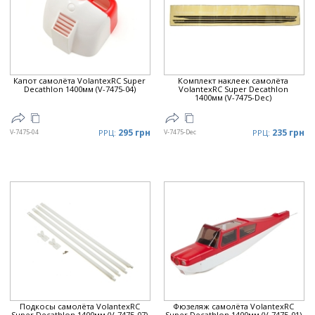
Цена
▲
Цена
▼
Капот самолёта VolantexRC Super
Комплект наклеек самолёта
Decathlon 1400мм (V-7475-04)
VolantexRC Super Decathlon
1400мм (V-7475-Dec)
295 грн
235 грн
V-7475-04
РРЦ:
V-7475-Dec
РРЦ:
Подкосы самолёта VolantexRC
Фюзеляж самолёта VolantexRC
Super Decathlon 1400мм (V-7475-07)
Super Decathlon 1400мм (V-7475-01)