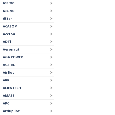
603 700
604 700
6Star
ACASOM
Accton
ADTi
Aeronaut
AGA POWER
AGF-RC
AirBot
AKK
ALIENTECH
AMASS
APC
Ardupilot