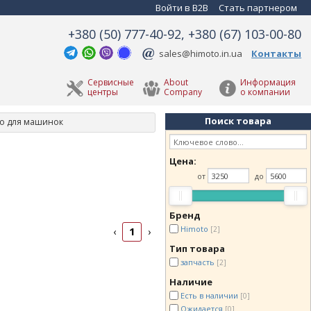
Войти в B2B
Стать партнером
+380 (50) 777-40-92, +380 (67) 103-00-80
sales@himoto.in.ua
Контакты
Сервисные
About
Информация
центры
Company
о компании
Поиск товара
ро для машинок
Цена:
от
до
Бренд
Himoto
[2]
1
‹
›
Тип товара
запчасть
[2]
Наличие
Есть в наличии
[0]
Ожидается
[0]