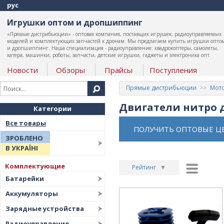
рус
Игрушки оптом и дропшиппинг
«Прямые дистрибьюции» - оптовая компания, поставщик игрушек, радиоуправляемых
моделей и комплектующих запчастей к дронам. Мы предлагаем купить игрушки опто
и дропшиппинг. Наша специализация - радиоуправление: квадрокоптеры, самолеты,
катера, машинки, роботы, запчасти, детские игрушки, гаджеты и электроника опт.
Новости
Обзоры
Прайсы
Поступления
Прямые дистрибьюции
Мото
Двигатели нитро 
Категории
Все товары
ПОЛУЧИТЬ ОПТОВЫЕ Ц
ЗРОБЛЕНО
В УКРАЇНІ
Комплектующие
Рейтинг
▼
Батарейки
Рейтинг
▲
Аккумуляторы
Дата
▲
Зарядные устройства
Дата
▼
Радиоуправление