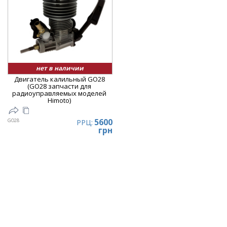
нет в наличии
Двигатель калильный GO28
(GO28 запчасти для
радиоуправляемых моделей
Himoto)
5600
GO28
РРЦ:
грн