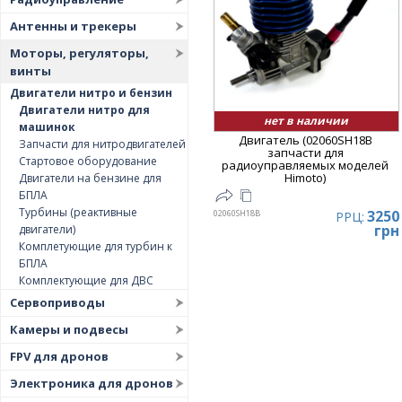
Цена
▲
Антенны и трекеры
Цена
▼
Моторы, регуляторы,
винты
Двигатели нитро и бензин
Двигатели нитро для
нет в наличии
машинок
Двигатель (02060SH18B
Запчасти для нитродвигателей
запчасти для
Стартовое оборудование
радиоуправляемых моделей
Himoto)
Двигатели на бензине для
БПЛА
Турбины (реактивные
3250
02060SH18B
РРЦ:
грн
двигатели)
Комплетующие для турбин к
БПЛА
Комплектующие для ДВС
Сервоприводы
Камеры и подвесы
FPV для дронов
Электроника для дронов