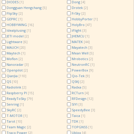
DIODES
Dong
[1]
[4]
Dongguan Hengchang
Drotek
[5]
[2]
FlipSky
FrSky
[2]
[2]
GEPRC
HobbyPorter
[1]
[1]
HOBBYWING
HolyBro
[16]
[47]
Idealplusing
iFlight
[1]
[3]
JETI model
JHEMCU
[2]
[1]
Lightware
MATEK
[6]
[44]
MAUCH
Mayatech
[20]
[3]
Maytech
Mean Well
[1]
[5]
Moflon
Mrobotics
[2]
[2]
Nanoradar
NeutronRC
[3]
[1]
Openpilot
PowerBox
[2]
[9]
QianJia
Qio-Tek
[110]
[9]
QS
QSKJ
[10]
[2]
Radiolink
Radxa
[2]
[5]
Raspberry PI
RCTurn
[15]
[4]
ReadyToSky
RFDesign
[79]
[12]
Senring
SIYI
[1]
[3]
SkyRC
SpeedyBee
[2]
[3]
T-MOTOR
Taica
[1]
[1]
Tarot
TDK
[10]
[1]
Team Magic
TOPGNSS
[2]
[1]
Traco Power
Ublox
[2]
[4]