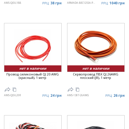
38 грн
1040 грн
AMS-QJSIL18B
РРЦ:
ARMADA-BEC12S5A-PRO
РРЦ:
нет в наличии
нет в наличии
Провод силиконовый QJ 20 AWG
Сервопровод ПВХ QJ 26AWG
(красный), 1 метр
плоский (JR), 1 метр
24 грн
26 грн
AMS-QJSIL20R
РРЦ:
AMS-1307-26AWG
РРЦ: