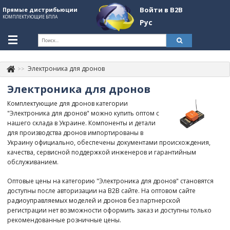
Войти в B2B
Прямые дистрибьюции
КОМПЛЕКТУЮЩИЕ БПЛА
Рус
Укр
Рус
Электроника для дронов
Контакты
+380507774092
Электроника для дронов
Информация о компании
Комплектующие для дронов категории
"Электроника для дронов" можно купить оптом с
About Company
нашего склада в Украине. Компоненты и детали
для производства дронов импортированы в
Обзоры
Украину официально, обеспечены документами происхождения,
качества, сервисной поддержкой инженеров и гарантийным
Категории
обслуживанием.
Бренды
Оптовые цены на категорию "Электроника для дронов" становятся
доступны после авторизации на B2B сайте. На оптовом сайте
Войти в B2B
радиоуправляемых моделей и дронов без партнерской
регистрации нет возможности оформить заказ и доступны только
Стать партнером
рекомендованные розничные цены.