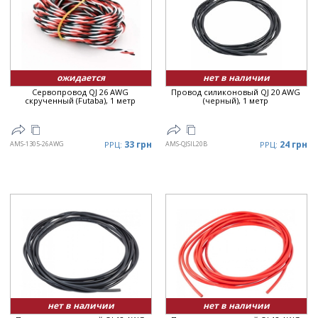
ожидается
нет в наличии
Сервопровод QJ 26 AWG
Провод силиконовый QJ 20 AWG
скрученный (Futaba), 1 метр
(черный), 1 метр
33 грн
24 грн
AMS-1305-26AWG
РРЦ:
AMS-QJSIL20B
РРЦ:
нет в наличии
нет в наличии