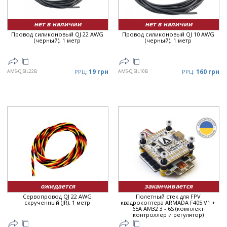
нет в наличии
нет в наличии
Провод силиконовый QJ 22 AWG
Провод силиконовый QJ 10 AWG
(черный), 1 метр
(черный), 1 метр
19 грн
160 грн
AMS-QJSIL22B
РРЦ:
AMS-QJSIL10B
РРЦ:
ожидается
заканчивается
Сервопровод QJ 22 AWG
Полетный стек для FPV
скрученный (JR), 1 метр
квадрокоптера ARMADA F405 V1 +
65A AM32 3 - 6S (комплект
контроллер и регулятор)