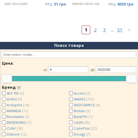
51 грн
4050 грн
AMS-1304-22AWG
РРЦ:
ARMADA-F405V1-AM3265A
РРЦ:
›
1
2
3
51
...
Поиск товара
Цена:
от
до
Бренд
603 700
Accton
[2]
[2]
AirBot
AMASS
[9]
[152]
Ardupilot
ARDUSIMPLE
[14]
[4]
ARMADA
Beitian
[11]
[5]
Benewake
BetaFPV
[2]
[1]
BWSENSING
CAZN
[1]
[30]
CUAV
CubePilot
[18]
[22]
Diatone
Dinogy
[12]
[7]