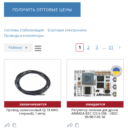
ПОЛУЧИТЬ ОПТОВЫЕ ЦЕНЫ
Системы стабилизации
Бортовая электроника
Провода и коннекторы
›
1
2
3
51
...
Рейтинг
▼
Рейтинг
▲
Дата
▲
Дата
▼
Цена
▲
Цена
▼
заканчивается
ожидается
Провод силиконовый QJ 18 AWG
Регулятор питания для дрона
(черный), 1 метр
ARMADA BEC 12S 6-55В - UBEC
5В/8В/12В 5A