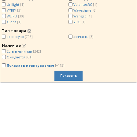
Unilight
VolantexRC
[1]
[1]
VYRIY
Waveshare
[3]
[6]
WEIPU
Wengao
[30]
[1]
XSens
YPG
[1]
[1]
Тип товара
аксессуар
запчасть
[798]
[3]
Наличие
Есть в наличии
[242]
Ожидается
[61]
Показать неактуальные
[+115]
Показать