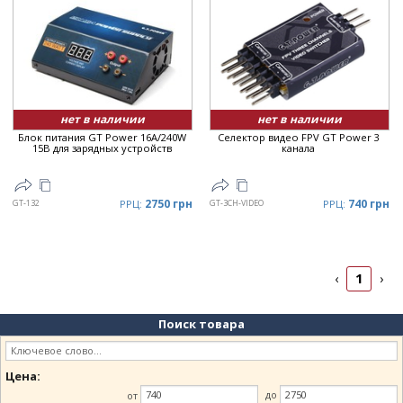
Дата
▼
Цена
▲
Цена
▼
нет в наличии
нет в наличии
Блок питания GT Power 16A/240W
Селектор видео FPV GT Power 3
15В для зарядных устройств
канала
2750 грн
740 грн
GT-132
РРЦ:
GT-3CH-VIDEO
РРЦ:
1
‹
›
Поиск товара
Цена:
от
до