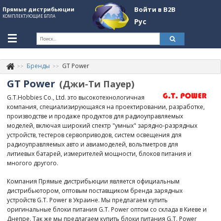
Войти в B2B
Прямые дистрибьюции
КОМПЛЕКТУЮЩИЕ БПЛА
Рус
Укр
Рус
Бренды
GT Power
Контакты
+380507774092
GT Power
(Джи-Ти Пауер)
Информация о компании
G.T.Hobbies Co., Ltd. это высокотехнологичная
компания, специализирующаяся на проектировании, разработке,
About Company
производстве и продаже продуктов для радиоуправляемых
моделей, включая широкий спектр "умных" зарядно-разрядных
Обзоры
устройств, тестеров сервоприводов, систем освещения для
радиоуправляемых авто и авиамоделей, вольтметров для
Категории
литиевых батарей, измерителей мощности, блоков питания и
многого другого.
Бренды
Компания Прямые дистрибьюции является официальным
Войти в B2B
дистрибьютором, оптовым поставщиком бренда зарядных
устройств G.T. Power в Украине. Мы предлагаем купить
Стать партнером
оригинальные блоки питания G.T. Power оптом со склада в Киеве и
Днепре. Так же мы предлагаем купить блоки питания G.T. Power