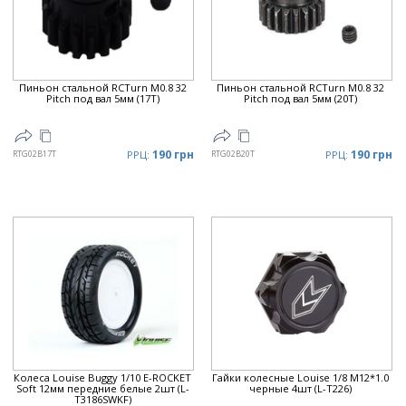
Пиньон стальной RCTurn M0.8 32
Пиньон стальной RCTurn M0.8 32
Pitch под вал 5мм (17T)
Pitch под вал 5мм (20T)
190 грн
190 грн
RTG02B17T
РРЦ:
RTG02B20T
РРЦ:
Колеса Louise Buggy 1/10 E-ROCKET
Гайки колесные Louise 1/8 M12*1.0
Soft 12мм передние белые 2шт (L-
черные 4шт (L-T226)
T3186SWKF)