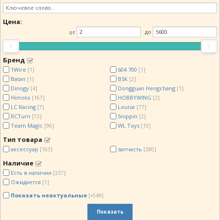
Цена:
от
до
Бренд
1Wire
604 700
[1]
[1]
Batan
BSK
[1]
[2]
Dinogy
Dongguan Hengchang
[4]
[1]
Himoto
HOBBYWING
[167]
[2]
LC Racing
Louise
[7]
[77]
RCTurn
Snippin
[72]
[2]
Team Magic
WL Toys
[96]
[10]
Тип товара
аксессуар
запчасть
[163]
[280]
Наличие
Есть в наличии
[237]
Ожидается
[1]
Показать неактуальные
[+549]
Показать