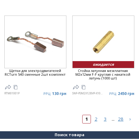
ожидается
Щетки для электродвигателей
Стойка латунная межплатная
RCTurn 540 сменные 2шт комплект
M2x12мм F-F круглая с накаткой
латунь (1000 шт)
130 грн
2450 грн
RTM01001P
РРЦ:
SNP-PSM2X12BVP-X1000
РРЦ:
›
1
2
3
28
...
Поиск товара