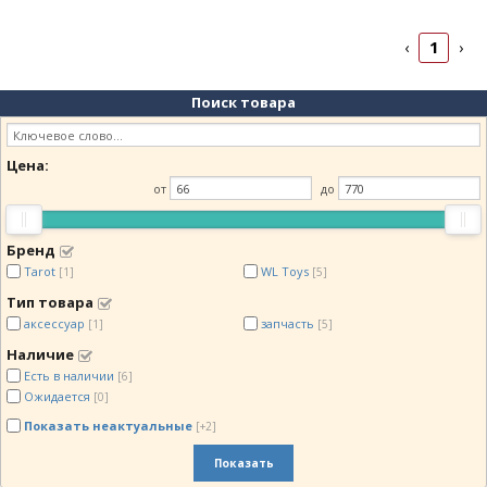
1
‹
›
Поиск товара
Цена:
от
до
Бренд
Tarot
WL Toys
[1]
[5]
Тип товара
аксессуар
запчасть
[1]
[5]
Наличие
Есть в наличии
[6]
Ожидается
[0]
Показать неактуальные
[+2]
Показать