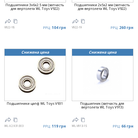
Подшипники 3x6x2.5 мм (запчасть
Подшипники 2x5x2 мм (запчасть
для вертолета WL Toys V922)
для вертолета WL Toys V922)
104 грн
260 грн
V922-18
РРЦ:
V922-19
РРЦ:
Снижена цена
Снижена цена
Подшипники цапф WL Toys V931
Подшипник (запчасть для
вертолета WL Toys V913)
119 грн
66 грн
WL-V.2.931.003
РРЦ:
WL-V913-15
РРЦ: