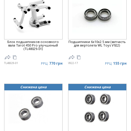
Дата
▼
Цена
▲
Цена
▼
Блок подшипников основного
Подшипники 6x10x2.5 мм (запчасть
вала Tarot 450 Pro улучшеный
для вертолета WL Toys V922)
(TL48029-01)
770 грн
155 грн
TL48029-01
РРЦ:
V922-17
РРЦ:
Снижена цена
Снижена цена