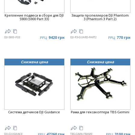
Крепление подвеса в сборе для DJI
Защита пропеллеров DJI Phantom
S900 (S900 Part 33)
3 (Phantom 3 Part 2)
9420 грн
770 грн
DJI-S900-P33
РРЦ:
DJI-P3-GUARD-PART2
РРЦ:
Снижена цена
Снижена цена
Система датчиков DJI Guidance
Рама для гексакоптера TBS Gemini
47260 грн
3100 грн
DJI-GUIDANCE
РРЦ:
TBS-GMN-FRAME
РРЦ: