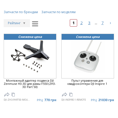
Запчасти по брендам
Запчасти по моделям
›
1
2
3
7
...
Рейтинг
▼
Рейтинг
▲
Снижена цена
Снижена цена
Дата
▲
Дата
▼
Цена
▲
Цена
▼
Монтажный адаптер подвеса DJI
Пульт управления для
Zenmuse H3-3D для рамы F550 (ZH3-
квадрокоптера DJI Inspire 1
3D Part 50)
770 грн
21030 грн
DJI-ZH3-PART50-MOUNT
РРЦ:
DJI-INSPIRE-1-REMOTE
РРЦ: