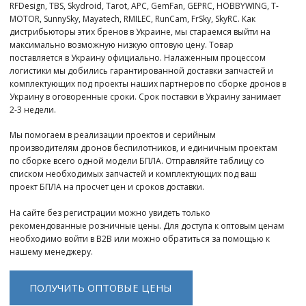
RFDesign, TBS, Skydroid, Tarot, APC, GemFan, GEPRC, HOBBYWING, T-
MOTOR, SunnySky, Mayatech, RMILEC, RunCam, FrSky, SkyRC. Как
дистрибьюторы этих бренов в Украине, мы стараемся выйти на
максимально возможную низкую оптовую цену. Товар
поставляется в Украину официально. Налаженным процессом
логистики мы добились гарантированной доставки запчастей и
комплектующих под проекты наших партнеров по сборке дронов в
Украину в оговоренные сроки. Срок поставки в Украину занимает
2-3 недели.
Мы помогаем в реализации проектов и серийным
производителям дронов беспилотников, и единичным проектам
по сборке всего одной модели БПЛА. Отправляйте таблицу со
списком необходимых запчастей и комплектующих под ваш
проект БПЛА на просчет цен и сроков доставки.
На сайте без регистрации можно увидеть только
рекомендованные розничные цены. Для доступа к оптовым ценам
необходимо войти в B2B или можно обратиться за помощью к
нашему менеджеру.
ПОЛУЧИТЬ ОПТОВЫЕ ЦЕНЫ