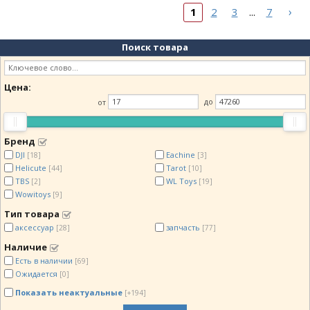
›
1
2
3
7
...
Поиск товара
Цена:
от
до
Бренд
DJI
Eachine
[18]
[3]
Helicute
Tarot
[44]
[10]
TBS
WL Toys
[2]
[19]
Wowitoys
[9]
Тип товара
аксессуар
запчасть
[28]
[77]
Наличие
Есть в наличии
[69]
Ожидается
[0]
Показать неактуальные
[+194]