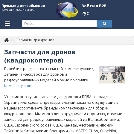
Войти в B2B
Прямые дистрибьюции
КОМПЛЕКТУЮЩИЕ БПЛА
Рус
Укр
Рус
Запчасти для дронов
Контакты
+380507774092
Запчасти для дронов
Информация о компании
(квадрокоптеров)
Перейти в раздел всех запчастей, комплектующих,
About Company
деталей, аксессуаров для дронов и
радиоуправляемых моделей можно по ссылке
Обзоры
Комплектующие
.
Категории
У нас можно купить запчасти для дронов и БПЛА со склада в
Украине или сделать предварительный заказ на отсутвующие в
Бренды
нашем ассортименте бренды комплектующих для сборки
квадрокоптеров. Мы много лет сотрудничаем с производителями
Войти в B2B
запчастей для радиоуправляемых моделей из Великобритании,
США, Европейского союза, США, Канады, Австралии, Японии,
Стать партнером
Тайвани и Китая, такими брендами как MATEK, CUAV, CubePilot,