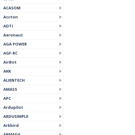
ACASOM
Accton
ADTi
Aeronaut
AGA POWER
AGF-RC
AirBot
AKK
ALIENTECH
AMASS
APC
Ardupilot
ARDUSIMPLE
Arkbird
ARMADA