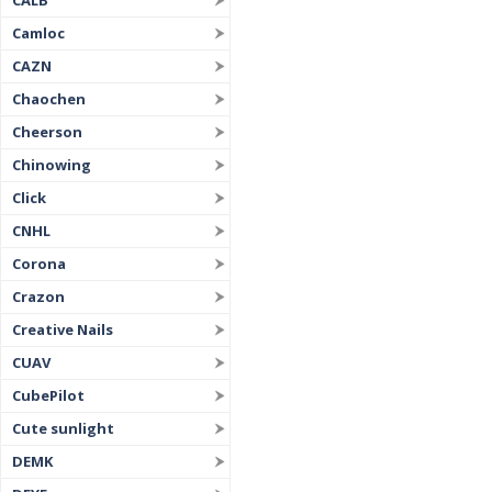
CALB
Camloc
CAZN
Chaochen
Cheerson
Chinowing
Click
CNHL
Corona
Crazon
Creative Nails
CUAV
CubePilot
Cute sunlight
DEMK