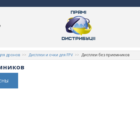
м
для дронов
Дисплеи и очки для FPV
Дисплеи без приемников
мников
ЕНЫ