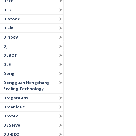
DEYE
DFDL
Diatone
DiFly
Dinogy
DJI
DLBOT
DLE
Dong
Dongguan Hengchang
Sealing Technology
DragonLabs
Dreanique
Drotek
DSServo
DU-BRO