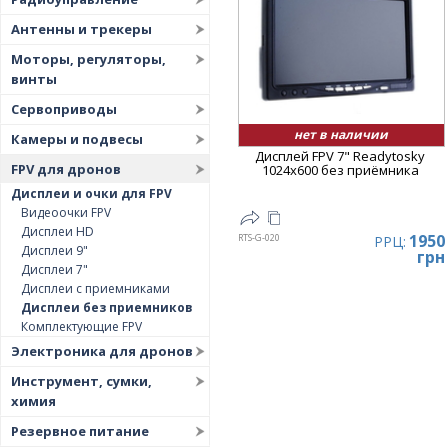
Цена
▲
Антенны и трекеры
Цена
▼
Моторы, регуляторы,
винты
Сервоприводы
нет в наличии
Камеры и подвесы
Дисплей FPV 7" Readytosky
FPV для дронов
1024x600 без приёмника
Дисплеи и очки для FPV
Видеоочки FPV
Дисплеи HD
1950
RTS-G-020
РРЦ:
Дисплеи 9"
грн
Дисплеи 7"
Дисплеи с приемниками
Дисплеи без приемников
Комплектующие FPV
Электроника для дронов
Инструмент, сумки,
химия
Резервное питание