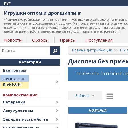
рус
Игрушки оптом и дропшиппинг
«Прямые дистрибьюции» - оптовая компания, поставщик игрушек, радиоуправляемых
моделей и комплектующих запчастей к дронам. Мы предлагаем купить игрушки опто
и дропшиппинг. Наша специализация - радиоуправление: квадрокоптеры, самолеты,
катера, машинки, роботы, запчасти, детские игрушки, гаджеты и электроника опт.
Новости
Обзоры
Прайсы
Поступления
Прямые дистрибьюции
FPV 
Дисплеи без прие
Категории
Все товары
ПОЛУЧИТЬ ОПТОВЫЕ Ц
ЗРОБЛЕНО
В УКРАЇНІ
Комплектующие
Рейтинг
▼
Батарейки
Рейтинг
▲
Аккумуляторы
НОВИНКА
Дата
▲
Зарядные устройства
Дата
▼
Радиоуправление