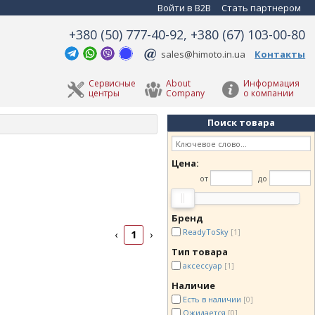
Войти в B2B
Стать партнером
+380 (50) 777-40-92, +380 (67) 103-00-80
sales@himoto.in.ua
Контакты
Сервисные
About
Информация
центры
Company
о компании
Поиск товара
Цена:
от
до
Бренд
ReadyToSky
[1]
1
‹
›
Тип товара
аксессуар
[1]
Наличие
Есть в наличии
[0]
Ожидается
[0]