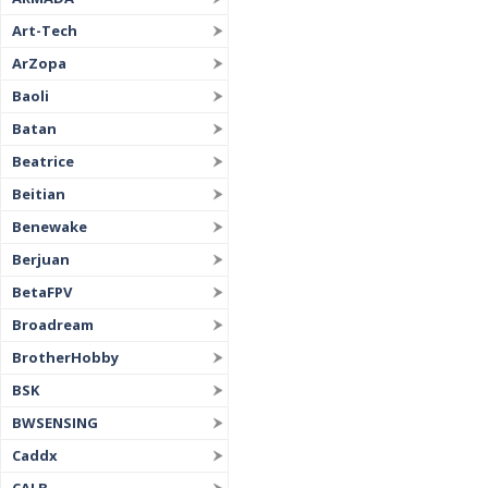
Art-Tech
ArZopa
Baoli
Batan
Beatrice
Beitian
Benewake
Berjuan
BetaFPV
Broadream
BrotherHobby
BSK
BWSENSING
Caddx