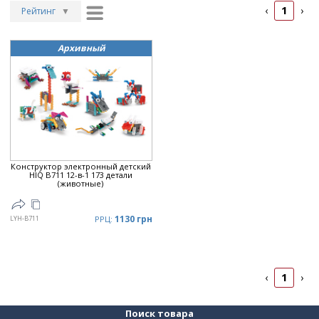
1
‹
›
Рейтинг
▼
Рейтинг
▲
Архивный
Дата
▲
Дата
▼
Цена
▲
Цена
▼
Конструктор электронный детский
HIQ B711 12-в-1 173 детали
(животные)
1130 грн
LYH-B711
РРЦ:
1
‹
›
Поиск товара