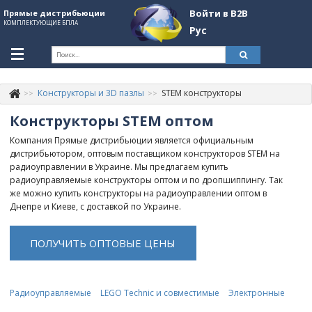
Войти в B2B
Прямые дистрибьюции
КОМПЛЕКТУЮЩИЕ БПЛА
Рус
Укр
Рус
Конструкторы и 3D пазлы
STEM конструкторы
Контакты
+380507774092
Конструкторы STEM оптом
Информация о компании
Компания Прямые дистрибьюции является официальным
дистрибьютором, оптовым поставщиком конструкторов STEM на
About Company
радиоуправлении в Украине. Мы предлагаем купить
радиоуправляемые конструкторы оптом и по дропшиппингу. Так
Обзоры
же можно купить конструкторы на радиоуправлении оптом в
Днепре и Киеве, с доставкой по Украине.
Категории
Бренды
ПОЛУЧИТЬ ОПТОВЫЕ ЦЕНЫ
Войти в B2B
Стать партнером
Радиоуправляемые
LEGO Technic и совместимые
Электронные