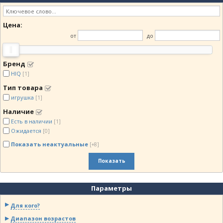
Цена:
от
до
Бренд
HIQ
[1]
Тип товара
игрушка
[1]
Наличие
Есть в наличии
[1]
Ожидается
[0]
Показать неактуальные
[+8]
Показать
Параметры
Для кого?
Диапазон возрастов