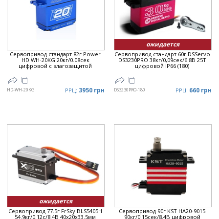
ожидается
Сервопривод стандарт 82г Power
Сервопривод стандарт 60г DSServo
HD WH-20KG 20кг/0.08сек
DS3230PRO 38кг/0,09сек/6.8В 25T
цифровой с влагозащитой
цифровой IP66 (180)
3950 грн
660 грн
HD-WH-20KG
РРЦ:
DS3230PRO-180
РРЦ:
ожидается
Сервопривод 77.5г FrSky BLS5405H
Сервопривод 90г KST HA20-9015
54.9кг/0.12с/8.4В 40x20x33.5мм
90кг/0.15сек/8.4В цифровой