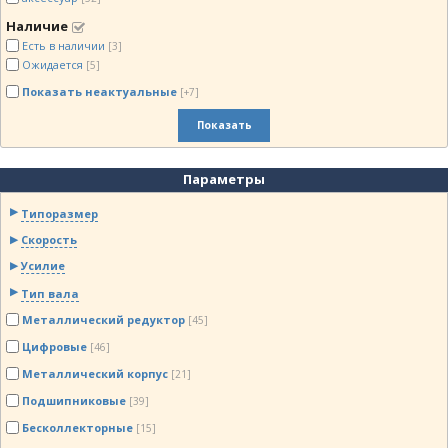
Наличие
Есть в наличии
[3]
Ожидается
[5]
Показать неактуальные
[+7]
Показать
Параметры
Типоразмер
Скорость
Усилие
Тип вала
Металлический редуктор
[45]
Цифровые
[46]
Металлический корпус
[21]
Подшипниковые
[39]
Бесколлекторные
[15]