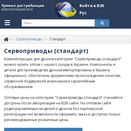
Войти в B2B
Прямые дистрибьюции
КОМПЛЕКТУЮЩИЕ БПЛА
Рус
Укр
Рус
Сервоприводы
Стандарт
Контакты
+380507774092
Сервоприводы (стандарт)
Информация о компании
Комплектующие для дронов категории "Сервоприводы (стандарт)"
можно купить оптом с нашего склада в Украине. Компоненты и
About Company
детали для производства дронов импортированы в Украину
официально, обеспечены документами происхождения, качества,
Обзоры
сервисной поддержкой инженеров и гарантийным
обслуживанием.
Категории
Оптовые цены на категорию "Сервоприводы (стандарт)" становятся
Бренды
доступны после авторизации на B2B сайте. На оптовом сайте
радиоуправляемых моделей и дронов без партнерской
Войти в B2B
регистрации нет возможности оформить заказ и доступны только
рекомендованные розничные цены.
Стать партнером