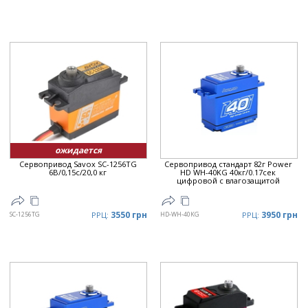
ожидается
Сервопривод Savox SC-1256TG
Сервопривод стандарт 82г Power
6В/0,15с/20,0 кг
HD WH-40KG 40кг/0.17сек
цифровой с влагозащитой
3550 грн
3950 грн
SC-1256TG
РРЦ:
HD-WH-40KG
РРЦ: