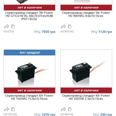
нет в наличии
нет в наличии
Сервопривод стандарт 78г Power
Сервопривод стандарт 56г Power
HD GTS-6 HV BL 60кг/0.07сек/8.4В
HD 9001MG 8.6кг/0.16сек
IP67 i-BUS2
7550 грн
1120 грн
HD-GTS-6
РРЦ:
HD-9001MG
РРЦ:
Хит продаж!
нет в наличии
нет в наличии
Сервопривод стандарт 63г Power
Сервопривод стандарт 43г Power
HD 1501MG 15.5кг/0.16сек
HD 3001HB 3.5кг/0.15сек
1070 грн
540 грн
HD-1501MG
РРЦ:
HD-3001HB
РРЦ: