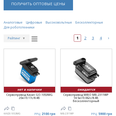
ПОЛУЧИТЬ ОПТОВЫЕ ЦЕНЫ
Аналоговые
Цифровые
Высоковольтные
Бесколлекторные
Для робототехники
›
1
2
3
4
Рейтинг
▼
Рейтинг
▲
Дата
▲
Дата
▼
Цена
▲
Цена
▼
нет в наличии
ожидается
Сервопривод Kavan GO-1053MG
Сервопривод MIBO MB-2311WP
20кг/0.17с/8.4В
14.5кг/0.062с/8.4В
бесколлекторный
2100 грн
5900 грн
KAV20.1053MG
РРЦ:
MB-2311WP
РРЦ: