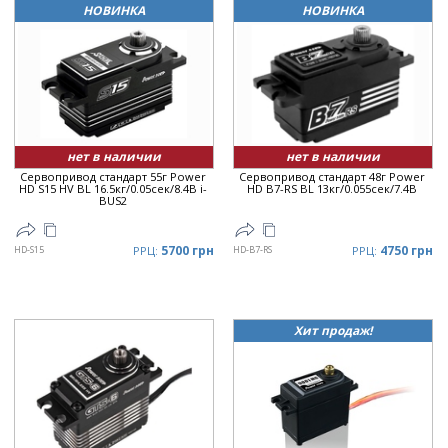
НОВИНКА
НОВИНКА
нет в наличии
нет в наличии
Сервопривод стандарт 55г Power
Сервопривод стандарт 48г Power
HD S15 HV BL 16.5кг/0.05сек/8.4В i-
HD B7-RS BL 13кг/0.055сек/7.4В
BUS2
5700 грн
4750 грн
HD-S15
РРЦ:
HD-B7-RS
РРЦ:
Хит продаж!