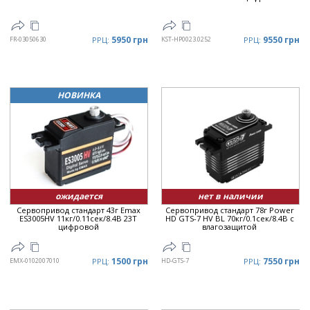
5950 грн
9550 грн
FR-03050630
РРЦ:
KST-HP0023.0252
РРЦ:
НОВИНКА
ожидается
нет в наличии
Сервопривод стандарт 43г Emax
Сервопривод стандарт 78г Power
ES3005HV 11кг/0.11сек/8.4В 23T
HD GTS-7 HV BL 70кг/0.1сек/8.4В с
цифровой
влагозащитой
1500 грн
7550 грн
EMX-0102007010
РРЦ:
HD-GTS-7
РРЦ: