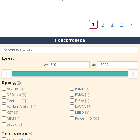
›
1
2
3
4
Поиск товара
Цена:
от
до
Бренд
AGF-RC
Batan
[1]
[3]
DSServo
EMAX
[3]
[1]
Feetech
FrSky
[1]
[1]
Hacker Motor
KAVAN
[1]
[3]
KST
MIBO
[2]
[2]
MKS
Power HD
[1]
[30]
Savox
[3]
Тип товара
аксессуар
[52]