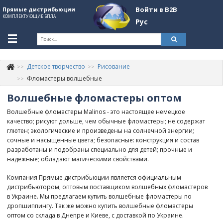
Войти в B2B
Прямые дистрибьюции
КОМПЛЕКТУЮЩИЕ БПЛА
Рус
Укр
Рус
Детское творчество
Рисование
Контакты
+380507774092
Фломастеры волшебные
Волшебные фломастеры оптом
Информация о компании
Волшебные фломастеры Malinos - это настоящее немецкое
About Company
качество; рисуют дольше, чем обычные фломастеры; не содержат
глютен; экологические и произведены на солнечной энергии;
Обзоры
сочные и насыщенные цвета; безопасные: конструкция и состав
разработаны и подобраны специально для детей; прочные и
Категории
надежные; обладают магическими свойствами.
Бренды
Компания Прямые дистрибьюции является официальным
дистрибьютором, оптовым поставщиком волшебных фломастеров
Войти в B2B
в Украине. Мы предлагаем купить волшебные фломастеры по
дропшиппингу. Так же можно купить волшебные фломастеры
Стать партнером
оптом со склада в Днепре и Киеве, с доставкой по Украине.