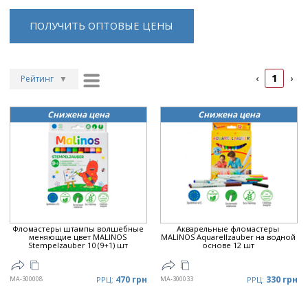
ПОЛУЧИТЬ ОПТОВЫЕ ЦЕНЫ
1
‹
›
Рейтинг
▼
Рейтинг
▲
Снижена цена
Снижена цена
Дата
▲
Дата
▼
Цена
▲
Цена
▼
Фломастеры штампы волшебные
Акварельные фломастеры
меняющие цвет MALINOS
MALINOS Aquarellzauber на водной
Stempelzauber 10 (9+1) шт
основе 12 шт
470 грн
330 грн
MA-300008
РРЦ:
MA-300033
РРЦ: