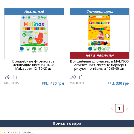
Архивный
Снижена цена
нет в наличии
Волшебные фломастеры
Волшебные фломастеры MALINOS
меняющие цвет MALINOS
Farbenzauber светлые маркеры
Malzauber 12 (10+2) шт
рисуют по тёмным 10 (5+5) шт
430 грн
330 грн
MA-300005
РРЦ:
MA-300009
РРЦ:
1
‹
›
Поиск товара