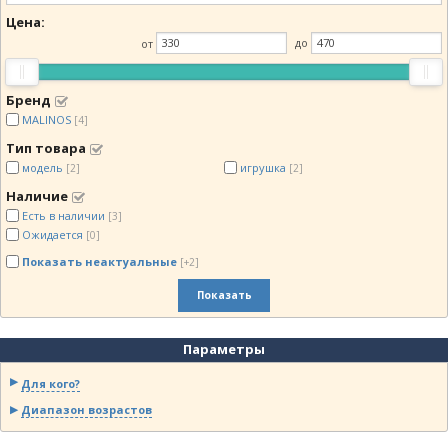
Цена:
от
до
Бренд
MALINOS
[4]
Тип товара
модель
игрушка
[2]
[2]
Наличие
Есть в наличии
[3]
Ожидается
[0]
Показать неактуальные
[+2]
Показать
Параметры
Для кого?
Диапазон возрастов