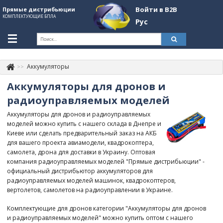
Войти в B2B
Прямые дистрибьюции
КОМПЛЕКТУЮЩИЕ БПЛА
Рус
Укр
Рус
Аккумуляторы
Контакты
+380507774092
Аккумуляторы для дронов и
Информация о компании
радиоуправляемых моделей
Аккумуляторы для дронов и радиоуправляемых
About Company
моделей можно купить с нашего склада в Днепре и
Киеве или сделать предварительный заказ на АКБ
Обзоры
для вашего проекта авиамодели, квадрокоптера,
самолета, дрона для доставки в Украину. Оптовая
Категории
компания радиоуправляемых моделей "Прямые дистрибьюции" -
официальный дистрибьютор аккумуляторов для
Бренды
радиоуправляемых моделей машинок, квадрокоптеров,
вертолетов, самолетов на радиоуправлении в Украине.
Войти в B2B
Комплектующие для дронов категории "Аккумуляторы для дронов
Стать партнером
и радиоуправляемых моделей" можно купить оптом с нашего