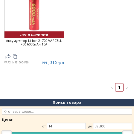
Дата
▼
Цена
▲
Цена
▼
нет в наличии
Аккумулятор Li-Ion 21700 VAPCELL
F60 6000мАч 10A
310 грн
VAPC-INR21700-F60
РРЦ:
1
‹
›
Поиск товара
Цена:
от
до