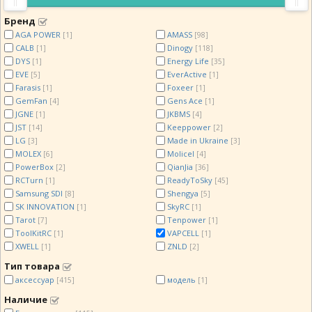
Бренд
AGA POWER
AMASS
[1]
[98]
CALB
Dinogy
[1]
[118]
DYS
Energy Life
[1]
[35]
EVE
EverActive
[5]
[1]
Farasis
Foxeer
[1]
[1]
GemFan
Gens Ace
[4]
[1]
JGNE
JKBMS
[1]
[4]
JST
Keeppower
[14]
[2]
LG
Made in Ukraine
[3]
[3]
MOLEX
Molicel
[6]
[4]
PowerBox
QianJia
[2]
[36]
RCTurn
ReadyToSky
[1]
[45]
Samsung SDI
Shengya
[8]
[5]
SK INNOVATION
SkyRC
[1]
[1]
Tarot
Tenpower
[7]
[1]
ToolKitRC
VAPCELL
[1]
[1]
XWELL
ZNLD
[1]
[2]
Тип товара
аксессуар
модель
[415]
[1]
Наличие