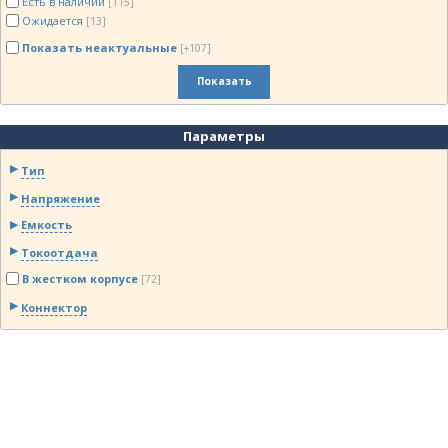
Есть в наличии
[115]
Ожидается
[13]
Показать неактуальные
[+107]
Показать
Параметры
Тип
Напряжение
Емкость
Токоотдача
В жестком корпусе
[72]
Коннектор