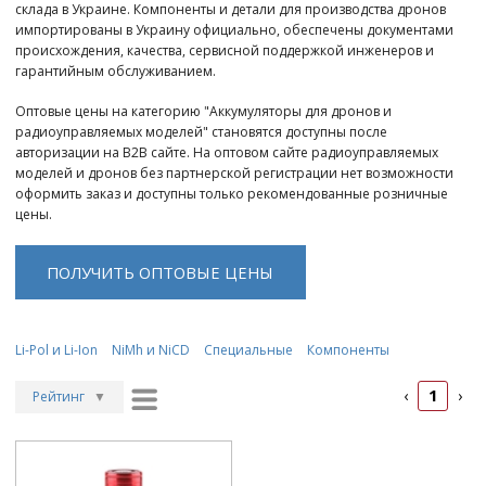
склада в Украине. Компоненты и детали для производства дронов
импортированы в Украину официально, обеспечены документами
происхождения, качества, сервисной поддержкой инженеров и
гарантийным обслуживанием.
Оптовые цены на категорию "Аккумуляторы для дронов и
радиоуправляемых моделей" становятся доступны после
авторизации на B2B сайте. На оптовом сайте радиоуправляемых
моделей и дронов без партнерской регистрации нет возможности
оформить заказ и доступны только рекомендованные розничные
цены.
ПОЛУЧИТЬ ОПТОВЫЕ ЦЕНЫ
Li-Pol и Li-Ion
NiMh и NiCD
Специальные
Компоненты
1
‹
›
Рейтинг
▼
Рейтинг
▲
Дата
▲