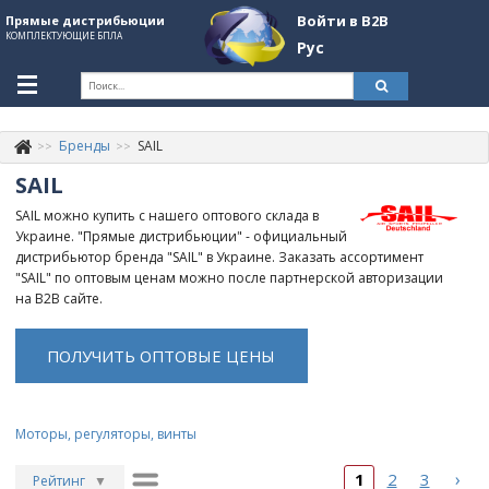
Войти в B2B
Прямые дистрибьюции
КОМПЛЕКТУЮЩИЕ БПЛА
Рус
Укр
Рус
Бренды
SAIL
Контакты
+380507774092
SAIL
Информация о компании
SAIL можно купить с нашего оптового склада в
Украине. "Прямые дистрибьюции" - официальный
About Company
дистрибьютор бренда "SAIL" в Украине. Заказать ассортимент
"SAIL" по оптовым ценам можно после партнерской авторизации
Обзоры
на B2B сайте.
Категории
ПОЛУЧИТЬ ОПТОВЫЕ ЦЕНЫ
Бренды
Войти в B2B
Моторы, регуляторы, винты
Стать партнером
›
1
2
3
Рейтинг
▼