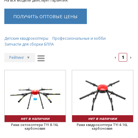
На все модели действует гарантия.
ПОЛУЧИТЬ ОПТОВЫЕ ЦЕНЫ
Детские квадрокоптеры
Профессиональные и хобби
Запчасти для сборки БПЛА
1
‹
›
Рейтинг
▼
Рейтинг
▲
Дата
▲
Дата
▼
Цена
▲
Цена
▼
нет в наличии
нет в наличии
Рама октокоптера TYI 8-16L
Рама квадрокоптера TYI 4-16L
карбоновая
карбоновая