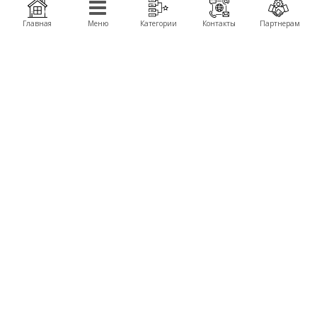
подвесы, детали для сборки, FPV компоненты и комплектующие запчасти для
производства дронов, беспилотников, БПЛА.
Главная
Меню
Категории
Контакты
Партнерам
Получить оптовые цены
КОМПАНИЯ
ПРОДУКЦИЯ
О компании
Автомодели Himoto
About Company
Летающие крылья TechOne
Контакты
Вертолеты
Сервисные центры
Катера
Новости
БРЕНДЫ
Himoto
WL Toys
TechOne
Great Wall Toys
КОНТАКТЫ
+380 (50) 777-40-92,
+380 (67) 103-00-80
email:
sales@himoto.in.ua