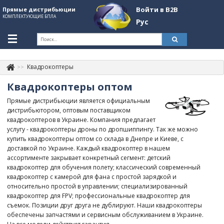
Войти в B2B
Прямые дистрибьюции
КОМПЛЕКТУЮЩИЕ БПЛА
Рус
Укр
Рус
Квадрокоптеры
Контакты
+380507774092
Квадрокоптеры оптом
Информация о компании
Прямые дистрибьюции является официальным
дистрибьютором, оптовым поставщиком
About Company
квадрокоптеров в Украине. Компания предлагает
услугу - квадрокоптеры дроны по дропшиппингу. Так же можно
Обзоры
купить квадрокоптеры оптом со склада в Днепре и Киеве, с
доставкой по Украине. Каждый квадрокоптер в нашем
Категории
ассортименте закрывает конкретный сегмент: детский
квадрокоптер для обучения полету; классический современный
Бренды
квадрокоптер с камерой для фана с простой зарядкой и
относительно простой в управлении; специализированный
Войти в B2B
квадрокоптер для FPV; профессиональные квадрокоптер для
съемок. Позиции друг друга не дублируют. Наши квадрокоптеры
Стать партнером
обеспечены запчастями и сервисным обслуживанием в Украине.