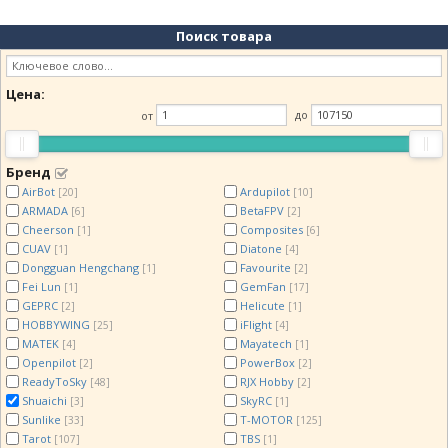
Поиск товара
Цена:
от
до
Бренд
AirBot
Ardupilot
[20]
[10]
ARMADA
BetaFPV
[6]
[2]
Cheerson
Composites
[1]
[6]
CUAV
Diatone
[1]
[4]
Dongguan Hengchang
Favourite
[1]
[2]
Fei Lun
GemFan
[1]
[17]
GEPRC
Helicute
[2]
[1]
HOBBYWING
iFlight
[25]
[4]
MATEK
Mayatech
[4]
[1]
Openpilot
PowerBox
[2]
[2]
ReadyToSky
RJX Hobby
[48]
[2]
Shuaichi
SkyRC
[3]
[1]
Sunlike
T-MOTOR
[33]
[125]
Tarot
TBS
[107]
[1]