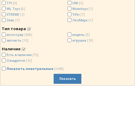
TYI
UNI
[3]
[2]
WL Toys
Wowitoys
[6]
[1]
XTREME
Yifei
[1]
[7]
Зевс
ЛеоМарк
[1]
[1]
Тип товара
аксессуар
модель
[426]
[5]
запчасть
игрушка
[13]
[10]
Наличие
Есть в наличии
[75]
Ожидается
[10]
Показать неактуальные
[+249]
Показать