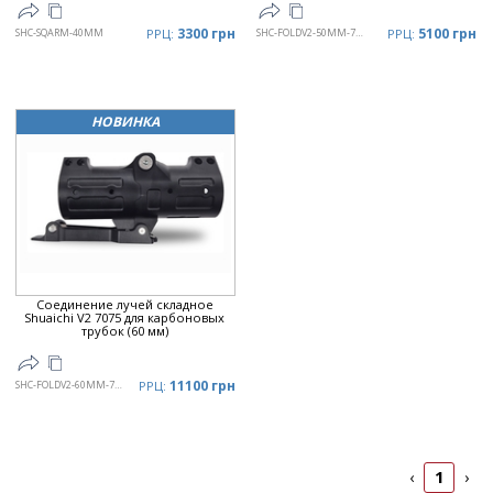
3300 грн
5100 грн
SHC-SQARM-40MM
РРЦ:
SHC-FOLDV2-50MM-7075
РРЦ:
НОВИНКА
Соединение лучей складное
Shuaichi V2 7075 для карбоновых
трубок (60 мм)
11100 грн
SHC-FOLDV2-60MM-7075
РРЦ:
1
‹
›