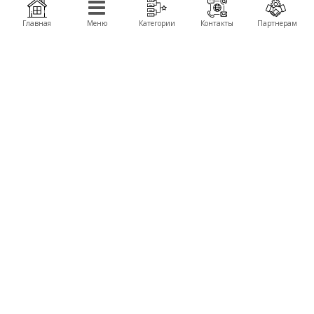
подвесы, детали для сборки, FPV компоненты и комплектующие запчасти для
производства дронов, беспилотников, БПЛА.
Главная
Меню
Категории
Контакты
Партнерам
Получить оптовые цены
КОМПАНИЯ
ПРОДУКЦИЯ
О компании
Автомодели Himoto
About Company
Летающие крылья TechOne
Контакты
Вертолеты
Сервисные центры
Катера
Новости
БРЕНДЫ
Himoto
WL Toys
TechOne
Great Wall Toys
КОНТАКТЫ
+380 (50) 777-40-92,
+380 (67) 103-00-80
email:
sales@himoto.in.ua