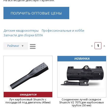
На все модели действует гарантия.
ПОЛУЧИТЬ ОПТОВЫЕ ЦЕНЫ
Детские квадрокоптеры
Профессиональные и хобби
Запчасти для сборки БПЛА
1
‹
›
Рейтинг
▼
Рейтинг
▲
НОВИНКА
Дата
▲
Дата
▼
Цена
▲
Цена
▼
ожидается
Луч карбоновый Shuaichi с
Соединение лучей складное
площадкой под двигатель (40мм)
Shuaichi V2 7075 для карбоновых
трубок (50 мм)