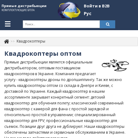
Войти в B2B
Прямые дистрибьюции
КОМПЛЕКТУЮЩИЕ БПЛА
Рус
Укр
Рус
Квадрокоптеры
Контакты
+380507774092
Квадрокоптеры оптом
Информация о компании
Прямые дистрибьюции является официальным
дистрибьютором, оптовым поставщиком
About Company
квадрокоптеров в Украине. Компания предлагает
услугу - квадрокоптеры дроны по дропшиппингу. Так же можно
Обзоры
купить квадрокоптеры оптом со склада в Днепре и Киеве, с
доставкой по Украине. Каждый квадрокоптер в нашем
Категории
ассортименте закрывает конкретный сегмент: детский
квадрокоптер для обучения полету; классический современный
Бренды
квадрокоптер с камерой для фана с простой зарядкой и
относительно простой в управлении; специализированный
Войти в B2B
квадрокоптер для FPV; профессиональные квадрокоптер для
съемок. Позиции друг друга не дублируют. Наши квадрокоптеры
Стать партнером
обеспечены запчастями и сервисным обслуживанием в Украине.