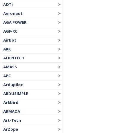
ADTi
Aeronaut
AGA POWER
AGF-RC
AirBot
AKK
ALIENTECH
AMASS
APC
Ardupilot
ARDUSIMPLE
Arkbird
ARMADA
Art-Tech
ArZopa