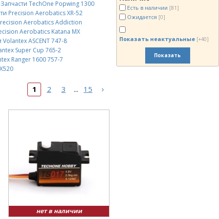
Запчасти TechOne Popwing 1300
Есть в наличии
[81]
ти Precision Aerobatics XR-52
Ожидается
[0]
recision Aerobatics Addiction
ecision Aerobatics Katana MX
Показать неактуальные
[+40]
 Volantex ASCENT 747-8
antex Super Cup 765-2
Показать
tex Ranger 1600 757-7
 X520
›
1
2
3
15
...
нет в наличии