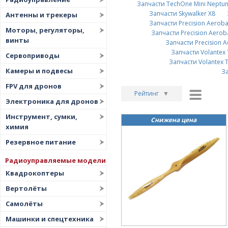
Запчасти TechOne Mini Neptu
Запчасти Skywalker X8
Антенны и трекеры
Запчасти Precision Aerobat
Моторы, регуляторы,
Запчасти Precision Aerob
винты
Запчасти Precision A
Запчасти Volantex 
Сервоприводы
Запчасти Volantex T
Камеры и подвесы
За
FPV для дронов
Рейтинг
▼
Электроника для дронов
Рейтинг
▲
Инструмент, сумки,
Снижена цена
Дата
▲
химия
Дата
▼
Резервное питание
Цена
▲
Радиоуправляемые модели
Цена
▼
Квадрокоптеры
Вертолёты
Самолёты
Машинки и спецтехника