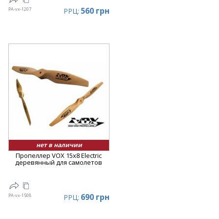
560 грн
PA-vx-1207
РРЦ:
нет в наличии
Пропеллер VOX 15x8 Electric
деревянный для самолетов
690 грн
PA-vx-1508
РРЦ: