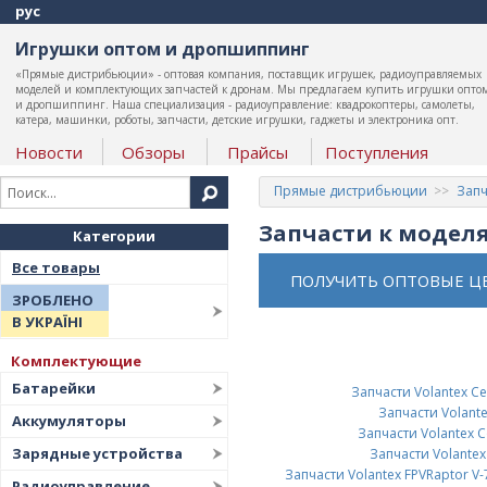
рус
Игрушки оптом и дропшиппинг
«Прямые дистрибьюции» - оптовая компания, поставщик игрушек, радиоуправляемых
моделей и комплектующих запчастей к дронам. Мы предлагаем купить игрушки опто
и дропшиппинг. Наша специализация - радиоуправление: квадрокоптеры, самолеты,
катера, машинки, роботы, запчасти, детские игрушки, гаджеты и электроника опт.
Новости
Обзоры
Прайсы
Поступления
Прямые дистрибьюции
Запч
Запчасти к модел
Категории
Все товары
ПОЛУЧИТЬ ОПТОВЫЕ Ц
ЗРОБЛЕНО
В УКРАЇНІ
Комплектующие
Батарейки
Запчасти Volantex C
Запчасти Volante
Аккумуляторы
Запчасти Volantex C
Зарядные устройства
Запчасти Volantex
Запчасти Volantex FPVRaptor V-
Радиоуправление