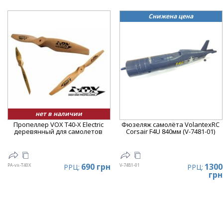
Снижена цена
нет в наличии
Пропеллер VOX T40-X Electric
Фюзеляж самолёта VolantexRC
деревянный для самолетов
Corsair F4U 840мм (V-7481-01)
690 грн
1300
PA-vx-T40X
V-7481-01
РРЦ:
РРЦ:
грн