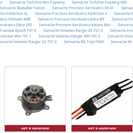
ne
Запчасти TechOne Mini Popwing
Запчасти TechOne Popwing 900
Запчасти Skywalker Falcon
Запчасти Precision Aerobatics XR-61
Запчас
ics Addiction XL
Запчасти Precision Aerobatics Addiction X
Запчасти P
atics Ultimate AMR
Запчасти Precision Aerobatics Extra MX
Запчасти Pr
erobatics Extra 260
Запчасти Precision Aerobatics Katana Mini
Запчасти
Trainstar Epoch 747-6
Запчасти Volantex Ranger EX 757-3
Запчасти Vol
rainstar Mini 761-1
Запчасти Volantex Ranger 600 761-2
Запчасти Volan
пчасти Volantex Ranger G2 757-6
Запчасти WL Toys F949
Запчасти XK
нет в наличии
нет в наличии