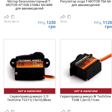
Мотор бесколлекторный T-
Регулятор хода T-MOTOR T6A 6A
MOTOR AT1306 3100kv 6A/44W
для авиамоделей
для авиамоделей
1230
1120
TM-AT1306-10
TM-6A
РРЦ:
РРЦ:
грн
грн
нет в наличии
нет в наличии
Сервопривод микро 3,7г
Сервопривод микро 8г TechOne
TechOne TS37 0,17кг/0,08сек
TS08 1,3кг/0,11сек