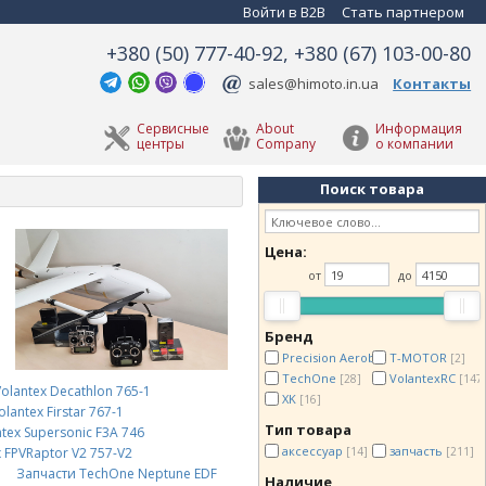
Войти в B2B
Стать партнером
+380 (50) 777-40-92, +380 (67) 103-00-80
sales@himoto.in.ua
Контакты
Сервисные
About
Информация
центры
Company
о компании
Поиск товара
Цена:
от
до
Бренд
Precision Aerobatics
T-MOTOR
[32]
[2]
TechOne
VolantexRC
[28]
[147
olantex Decathlon 765-1
XK
[16]
lantex Firstar 767-1
Тип товара
tex Supersonic F3A 746
аксессуар
запчасть
[14]
[211]
 FPVRaptor V2 757-V2
Запчасти TechOne Neptune EDF
Наличие