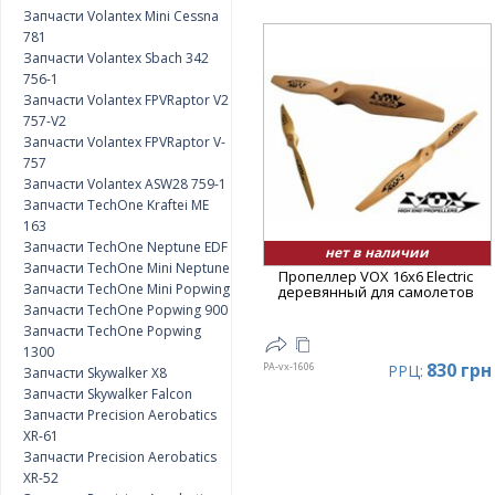
Запчасти Volantex Mini Cessna
781
Запчасти Volantex Sbach 342
756-1
Запчасти Volantex FPVRaptor V2
757-V2
Запчасти Volantex FPVRaptor V-
757
Запчасти Volantex ASW28 759-1
Запчасти TechOne Kraftei ME
163
Запчасти TechOne Neptune EDF
нет в наличии
Запчасти TechOne Mini Neptune
Пропеллер VOX 16x6 Electric
Запчасти TechOne Mini Popwing
деревянный для самолетов
Запчасти TechOne Popwing 900
Запчасти TechOne Popwing
1300
830 грн
PA-vx-1606
РРЦ:
Запчасти Skywalker X8
Запчасти Skywalker Falcon
Запчасти Precision Aerobatics
XR-61
Запчасти Precision Aerobatics
XR-52