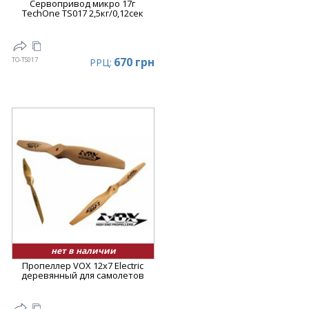
Сервопривод микро 17г
TechOne TS017 2,5кг/0,12сек
670 грн
TO-TS017
РРЦ:
нет в наличии
Пропеллер VOX 12x7 Electric
деревянный для самолетов