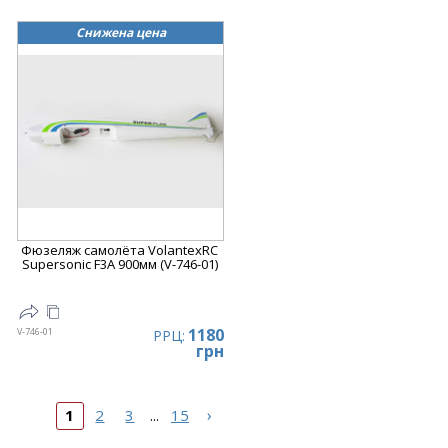
Снижена цена
Фюзеляж самолёта VolantexRC
Supersonic F3A 900мм (V-746-01)
1180
V-746-01
РРЦ:
грн
›
1
2
3
15
...