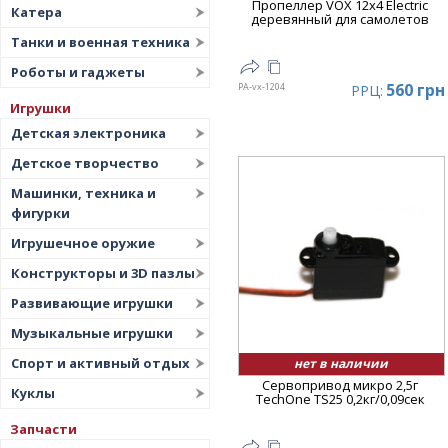
Пропеллер VOX 12x4 Electric
Катера
деревянный для самолетов
Танки и военная техника
Роботы и гаджеты
560 грн
PA-vx-1204
РРЦ:
Игрушки
Детская электроника
Детское творчество
Машинки, техника и
фигурки
Игрушечное оружие
Конструкторы и 3D пазлы
Развивающие игрушки
Музыкальные игрушки
Спорт и активный отдых
нет в наличии
Сервопривод микро 2,5г
Куклы
TechOne TS25 0,2кг/0,09сек
Запчасти