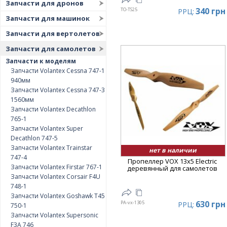
Запчасти для дронов
340 грн
TO-TS25
РРЦ:
Запчасти для машинок
Запчасти для вертолетов
Запчасти для самолетов
Запчасти к моделям
Запчасти Volantex Cessna 747-1
940мм
Запчасти Volantex Cessna 747-3
1560мм
Запчасти Volantex Decathlon
765-1
Запчасти Volantex Super
Decathlon 747-5
Запчасти Volantex Trainstar
нет в наличии
747-4
Пропеллер VOX 13x5 Electric
Запчасти Volantex Firstar 767-1
деревянный для самолетов
Запчасти Volantex Corsair F4U
748-1
Запчасти Volantex Goshawk T45
630 грн
PA-vx-1305
РРЦ:
750-1
Запчасти Volantex Supersonic
F3A 746