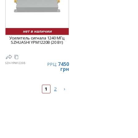
нет в наличии
Усилитель сигнала 1240 МГц
SZHUASHI YPM1220B (20 Вт)
7450
SZH-YPM1220B
РРЦ:
грн
›
1
2