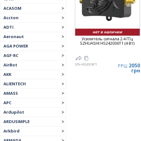
ACASOM
Accton
ADTi
нет в наличии
Aeronaut
Усилитель сигнала 2.4 ГГц
SZHUASHI HS242036T1 (4 Вт)
AGA POWER
AGF-RC
AirBot
2050
SZH-HS242036T1
РРЦ:
грн
AKK
ALIENTECH
AMASS
APC
Ardupilot
ARDUSIMPLE
Arkbird
ARMADA