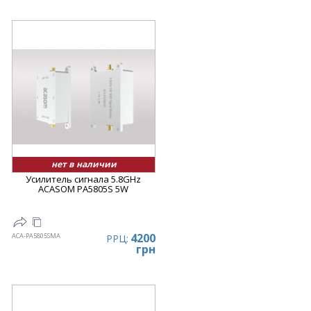
нет в наличии
Усилитель сигнала 5.8GHz
ACASOM PA5805S 5W
4200
ACA-PA5805SMA
РРЦ:
грн