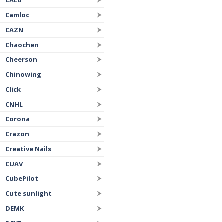
CALB
Camloc
CAZN
Chaochen
Cheerson
Chinowing
Click
CNHL
Corona
Crazon
Creative Nails
CUAV
CubePilot
Cute sunlight
DEMK