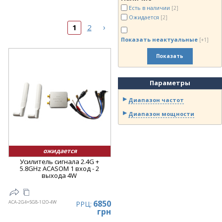
Есть в наличии
[2]
Ожидается
[2]
›
1
2
Показать неактуальные
[+1]
Показать
Параметры
Диапазон частот
Диапазон мощности
ожидается
Усилитель сигнала 2.4G +
5.8GHz ACASOM 1 вход - 2
выхода 4W
6850
ACA-2G4+5G8-1I2O-4W
РРЦ:
грн