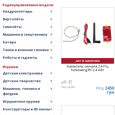
Радиоуправляемые модели
Квадрокоптеры
Вертолёты
Самолёты
Машинки и спецтехника
Катера
Танки и военная техника
Роботы и гаджеты
нет в наличии
Усилитель сигнала 2.4 ГГц
Игрушки
Turbowing RY-2.4 4 Вт
Детская электроника
Детское творчество
2450
TWG-24G4W
РРЦ:
Машинки, техника и
грн
фигурки
Игрушечное оружие
Конструкторы и 3D пазлы