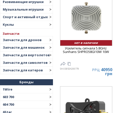
Развивающие игрушки
Музыкальные игрушки
Спорт и активный отдых
Куклы
Запчасти
Запчасти для дронов
нет в наличии
Запчасти для машинок
Усилитель сигнала 5.8GHz
Sunhans SHPRO58GI10W 10W
Запчасти для вертолетов
Запчасти для самолетов
40950
SH-0305SH200779
РРЦ:
Запчасти для катеров
грн
Бренды
1Wire
603 700
604 700
6Star