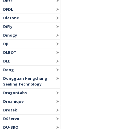
DEYE
DFDL
Diatone
DiFly
Dinogy
DJI
DLBOT
DLE
Dong
Dongguan Hengchang
Sealing Technology
DragonLabs
Dreanique
Drotek
DSServo
DU-BRO