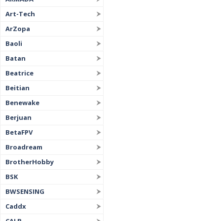
Art-Tech
ArZopa
Baoli
Batan
Beatrice
Beitian
Benewake
Berjuan
BetaFPV
Broadream
BrotherHobby
BSK
BWSENSING
Caddx