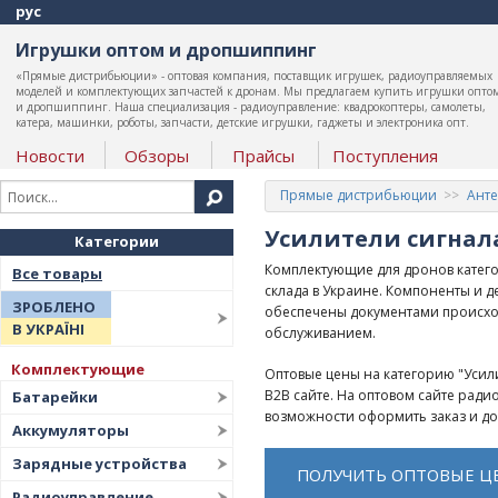
рус
Игрушки оптом и дропшиппинг
«Прямые дистрибьюции» - оптовая компания, поставщик игрушек, радиоуправляемых
моделей и комплектующих запчастей к дронам. Мы предлагаем купить игрушки опто
и дропшиппинг. Наша специализация - радиоуправление: квадрокоптеры, самолеты,
катера, машинки, роботы, запчасти, детские игрушки, гаджеты и электроника опт.
Новости
Обзоры
Прайсы
Поступления
Прямые дистрибьюции
Анте
Усилители сигнала
Категории
Комплектующие для дронов катего
Все товары
склада в Украине. Компоненты и 
ЗРОБЛЕНО
обеспечены документами происхо
В УКРАЇНІ
обслуживанием.
Комплектующие
Оптовые цены на категорию "Усили
B2B сайте. На оптовом сайте рад
Батарейки
возможности оформить заказ и д
Аккумуляторы
Зарядные устройства
ПОЛУЧИТЬ ОПТОВЫЕ Ц
Радиоуправление