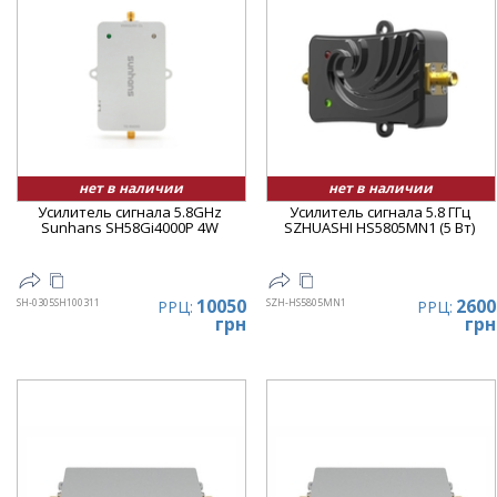
нет в наличии
нет в наличии
Усилитель сигнала 5.8GHz
Усилитель сигнала 5.8 ГГц
Sunhans SH58Gi4000P 4W
SZHUASHI HS5805MN1 (5 Вт)
10050
2600
SH-0305SH100311
SZH-HS5805MN1
РРЦ:
РРЦ:
грн
грн