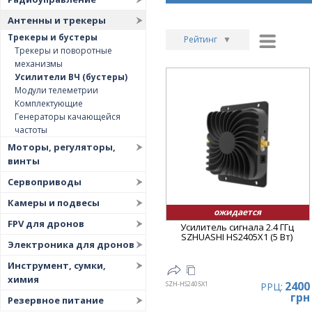
Антенны и трекеры
Трекеры и бустеры
Рейтинг
▼
Трекеры и поворотные
Рейтинг
▲
механизмы
Усилители ВЧ (бустеры)
Дата
▲
Модули телеметрии
Дата
▼
Комплектующие
Генераторы качающейся
Цена
▲
частоты
Цена
▼
Моторы, регуляторы,
винты
Сервоприводы
Камеры и подвесы
ожидается
FPV для дронов
Усилитель сигнала 2.4 ГГц
SZHUASHI HS2405X1 (5 Вт)
Электроника для дронов
Инструмент, сумки,
химия
2400
SZH-HS2405X1
РРЦ:
грн
Резервное питание