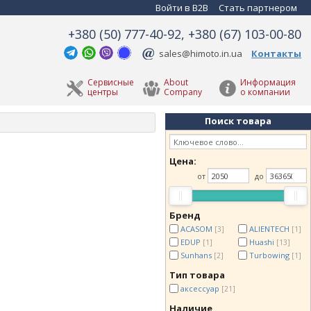
Войти в B2B
Стать партнером
+380 (50) 777-40-92, +380 (67) 103-00-80
sales@himoto.in.ua
Контакты
Сервисные
About
Информация
центры
Company
о компании
Поиск товара
Цена:
от
до
Бренд
ACASOM
ALIENTECH
[3]
[1]
EDUP
Huashi
[1]
[13]
Sunhans
Turbowing
[2]
[1]
Тип товара
аксессуар
[21]
Наличие