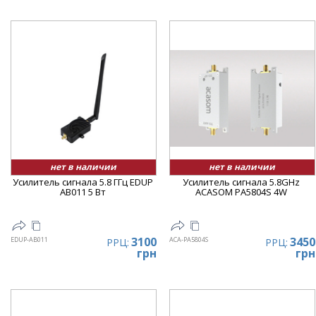
нет в наличии
нет в наличии
Усилитель сигнала 5.8 ГГц EDUP
Усилитель сигнала 5.8GHz
AB011 5 Вт
ACASOM PA5804S 4W
3100
3450
EDUP-AB011
ACA-PA5804S
РРЦ:
РРЦ:
грн
грн